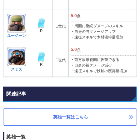
5.0
点
・周囲に継続ダメージのスキル
1世代
R
・自身の与ダメージアップ
ユージーン
・遠征スキルで木材獲得量増加
5.0
点
・前方扇形範囲に攻撃できる
1世代
R
・自身の被ダメージ減少
スミス
・遠征スキルで鉄鉱の獲得量増加
関連記事
英雄一覧はこちら
英雄一覧