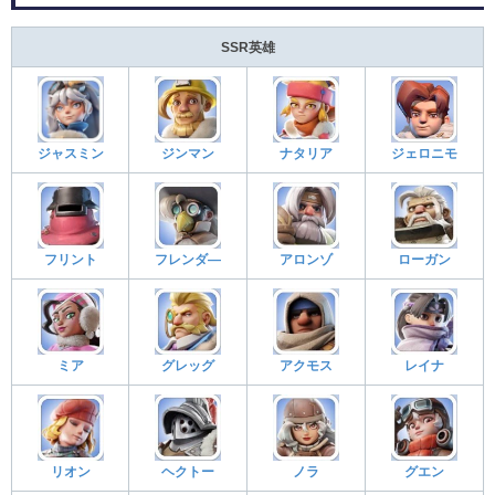
SSR英雄
ジャスミン
ジンマン
ナタリア
ジェロニモ
フリント
フレンダ―
アロンゾ
ローガン
ミア
グレッグ
アクモス
レイナ
リオン
ヘクトー
ノラ
グエン