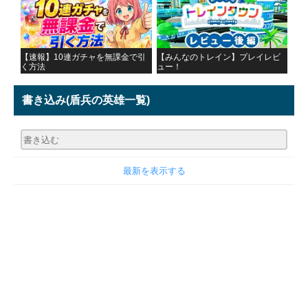
【速報】10連ガチャを無課金で引
【みんなのトレイン】プレイレビ
く方法
ュー！
書き込み
(盾兵の英雄一覧)
最新を表示する