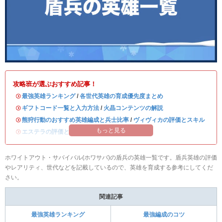
攻略班が選ぶおすすめ記事！
・
最強英雄ランキング
/
各世代英雄の育成優先度まとめ
・
ギフトコード一覧と入力方法
/
火晶コンテンツの解説
・
熊狩行動のおすすめ英雄編成と兵士比率
/
ヴィヴィカの評価とスキル
もっと見る
・
エステラの評価とスキル
/
ハンクの評価とスキル
ホワイトアウト・サバイバル(ホワサバ)の盾兵の英雄一覧です。盾兵英雄の評価
やレアリティ、世代などを記載しているので、英雄を育成する参考にしてくだ
さい。
関連記事
最強英雄ランキング
最強編成のコツ