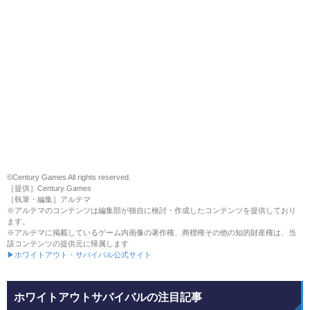
©Century Games All rights reserved.
［提供］Century Games
［執筆・編集］アルテマ
※アルテマのコンテンツは編集部が独自に検討・作成したコンテンツを提供しており
ます。
※アルテマに掲載しているゲーム内画像の著作権、商標権その他の知的財産権は、当
該コンテンツの提供元に帰属します
▶ホワイトアウト・サバイバル公式サイト
ホワイトアウトサバイバルの注目記事