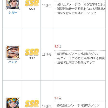
・受けたダメージの一部を攻撃者に反射
16世代
・戦闘開始後一定時間あらゆる弱体化を
SSR
シガー
・遠征では味方全体のHPアップ
9.0
点
・敵複数にダメージ+防御力ダウン
15世代
・与ダメージに応じて自身のHPを回復
SSR
ハンク
・遠征では味方の殺傷力アップ
9.0
点
・敵複数にダメージ+防御力ダウン
14世代