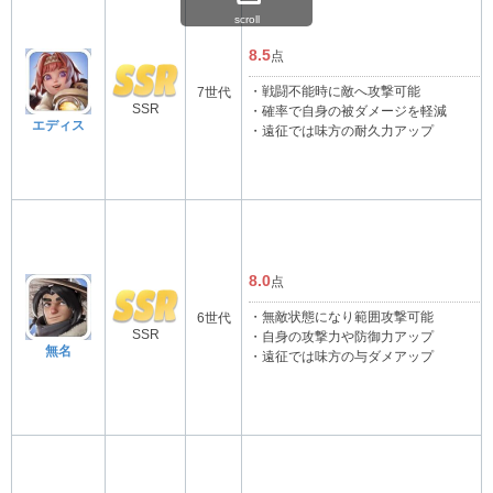
scroll
8.5
点
・戦闘不能時に敵へ攻撃可能
7世代
SSR
・確率で自身の被ダメージを軽減
エディス
・遠征では味方の耐久力アップ
8.0
点
・無敵状態になり範囲攻撃可能
6世代
SSR
・自身の攻撃力や防御力アップ
無名
・遠征では味方の与ダメアップ