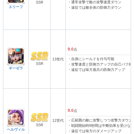
・通常攻撃で敵の攻撃速度ダウン
SSR
エリーフ
・遠征では敵全体の防御力ダウン
9.0
点
・自身にシールドを付与可能
13世代
SSR
・攻撃速度と防御力アップの自己バフ持
ギーゼラ
・遠征では味方盾兵の防御力アップ
9.0
点
・広範囲の敵に攻撃しつつ攻撃力ダウン
12世代
SSR
・戦闘開始時9秒間は中断効果を受けな
ヘルヴィル
・遠征では味方のダメージアップ