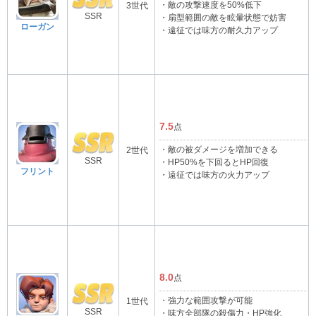
・敵の攻撃速度を50%低下
3世代
SSR
・扇型範囲の敵を眩暈状態で妨害
ローガン
・遠征では味方の耐久力アップ
7.5
点
・敵の被ダメージを増加できる
2世代
SSR
・HP50%を下回るとHP回復
フリント
・遠征では味方の火力アップ
8.0
点
・強力な範囲攻撃が可能
1世代
SSR
・味方全部隊の殺傷力・HP強化