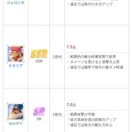
ジェロニモ
・遠征では味方の火力アップ
7.5
点
・範囲内の敵を眩暈状態で妨害
1世代
SSR
・ダメージを受けると攻撃力上昇
ナタリア
・遠征では確率で味方の被ダメ軽減
7.0
点
・範囲攻撃が可能
1世代
SR
・味方英雄全員の防御力アップ
セルゲイ
・遠征では味方の耐久力向上