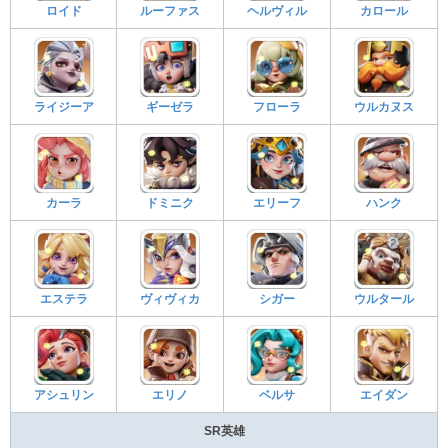
ロイド
ルーファス
ヘルヴィル
カロール
ライジーア
ギーゼラ
フローラ
ウルカヌス
カーラ
ドミニク
エリーフ
ハンク
エステラ
ヴィヴィカ
シガー
ウルタール
アシュリン
エリノ
ベルサ
エイダン
SR英雄