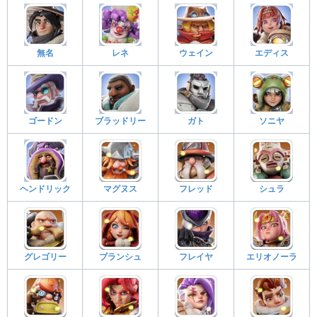
無名
レネ
ウェイン
エディス
ゴードン
ブラッドリー
ガト
ソニヤ
ヘンドリック
マグヌス
フレッド
シュラ
グレゴリー
ブランシュ
フレイヤ
エリオノーラ