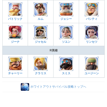
パトリック
ルム
ジェシー
バシティ
ジーナ
ジャセル
ソユン
リンセツ
R英雄
チャーリー
クラリス
スミス
ユージーン
ホワイトアウトサバイバル攻略トップへ