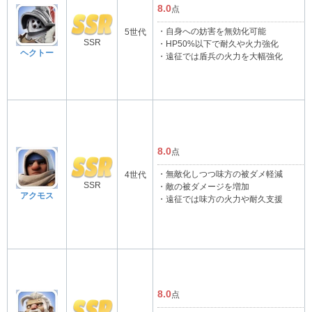
8.0
点
・自身への妨害を無効化可能
5世代
SSR
・HP50%以下で耐久や火力強化
ヘクトー
・遠征では盾兵の火力を大幅強化
8.0
点
・無敵化しつつ味方の被ダメ軽減
4世代
SSR
・敵の被ダメージを増加
アクモス
・遠征では味方の火力や耐久支援
8.0
点