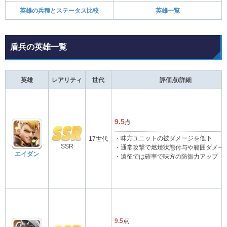
英雄の兵種とステータス比較
英雄一覧
盾兵の英雄一覧
英雄
レアリティ
世代
評価点/詳細
9.5
点
・味方ユニットの被ダメージを低下
17世代
SSR
・通常攻撃で燃焼状態付与や範囲ダメー
エイダン
・遠征では確率で味方の防御力アップ
9.5
点