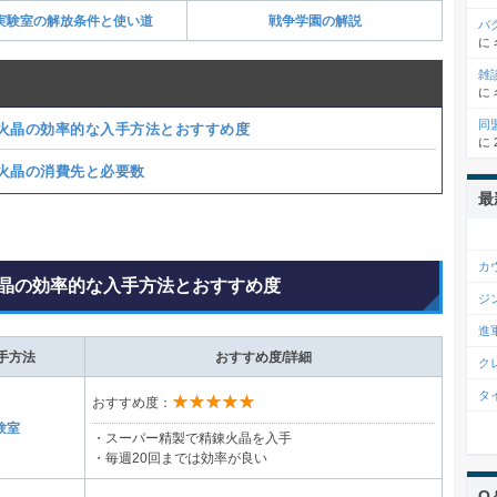
実験室の解放条件と使い道
戦争学園の解説
バ
に
雑
に
同
火晶の効率的な入手方法とおすすめ度
に
火晶の消費先と必要数
最
カ
晶の効率的な入手方法とおすすめ度
ジ
進
手方法
おすすめ度/詳細
ク
タ
★★★★★
おすすめ度：
験室
・スーパー精製で精錬火晶を入手
・毎週20回までは効率が良い
Q