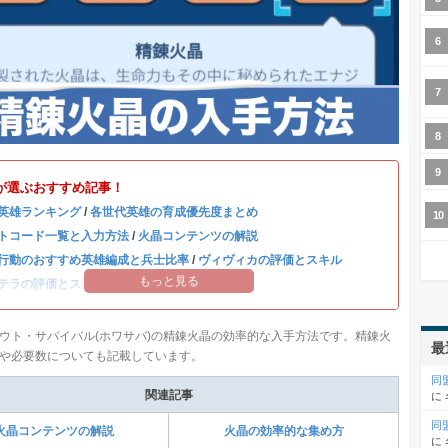
が選ぶおすすめ記事！
英雄ランキング
/
各世代英雄の育成優先度まとめ
トコード一覧と入力方法
/
火晶コンテンツの解説
行動のおすすめ英雄編成と兵士比率
/
ヴィヴィカの評価とスキル
もっと見る
テラの評価とスキル
/
ハンクの評価とスキル
ウト・サバイバル(ホワサバ)の精錬火晶の効率的な入手方法です。精錬火
最
や必要数についても記載しています。
同
関連記事
に
同
火晶コンテンツの解説
火晶の効率的な集め方
に