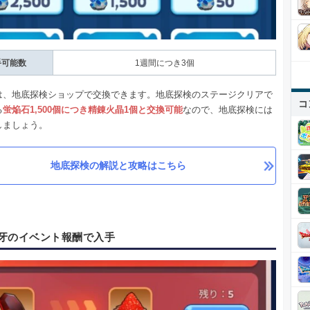
手可能数
1週間につき3個
は、地底探検ショップで交換できます。地底探検のステージクリアで
コ
る
蛍焔石1,500個につき精錬火晶1個と交換可能
なので、地底探検には
しましょう。
地底探検の解説と攻略はこちら
牙のイベント報酬で入手