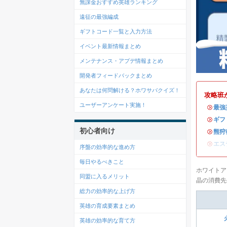
無課金おすすめ英雄ランキング
遠征の最強編成
ギフトコード一覧と入力方法
イベント最新情報まとめ
メンテナンス・アプデ情報まとめ
開発者フィードバックまとめ
あなたは何問解ける？ホワサバクイズ！
攻略班
ユーザーアンケート実施！
・
最強
・
ギフ
初心者向け
・
熊狩
・
エス
序盤の効率的な進め方
毎日やるべきこと
ホワイトア
同盟に入るメリット
晶の消費先
総力の効率的な上げ方
英雄の育成要素まとめ
英雄の効率的な育て方