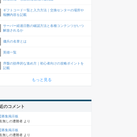
ギフトコード一覧と入力方法｜交換センターの場所や
報酬内容を記載
サーバー経過日数の確認方法と各種コンテンツがいつ
解放されるか
傭兵の名誉とは
英雄一覧
序盤の効率的な進め方｜初心者向けの攻略ポイントを
記載
もっと見る
近のコメント
盟募集掲示板
名無しの遭難者
より
盟募集掲示板
名無しの遭難者
より