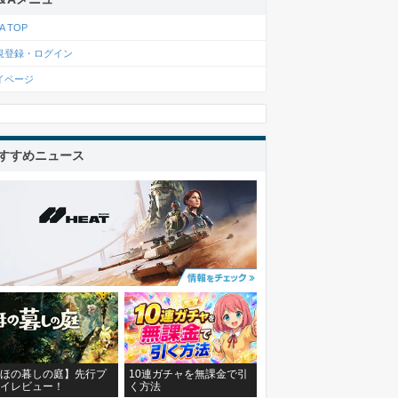
A TOP
規登録・ログイン
イページ
すすめニュース
ほの暮しの庭】先行プ
10連ガチャを無課金で引
イレビュー！
く方法