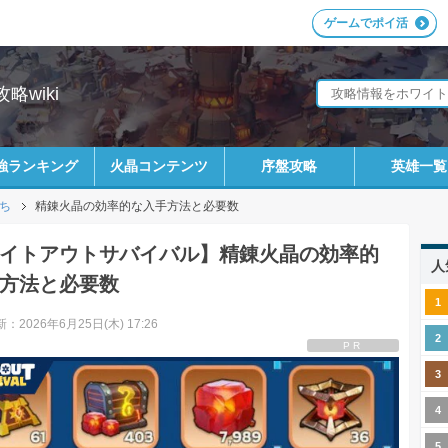
ゲームでポイ活
wiki
強ランキング
火晶コンテンツ
序盤攻略
英雄一覧
ち
精錬火晶の効率的な入手方法と必要数
イトアウトサバイバル】精錬火晶の効率的
人
方法と必要数
：2026年6月25日(木) 17:26
PR