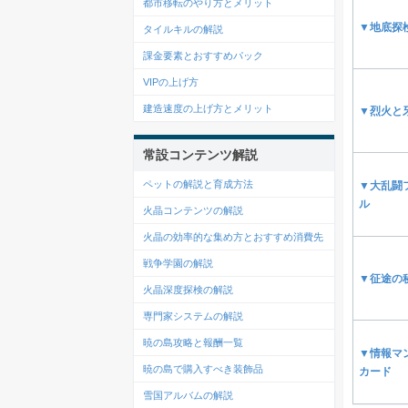
都市移転のやり方とメリット
▼地底探
タイルキルの解説
課金要素とおすすめパック
VIPの上げ方
建造速度の上げ方とメリット
▼烈火と
常設コンテンツ解説
ペットの解説と育成方法
▼大乱闘
ル
火晶コンテンツの解説
火晶の効率的な集め方とおすすめ消費先
戦争学園の解説
▼征途の
火晶深度探検の解説
専門家システムの解説
暁の島攻略と報酬一覧
▼情報マ
暁の島で購入すべき装飾品
カード
雪国アルバムの解説