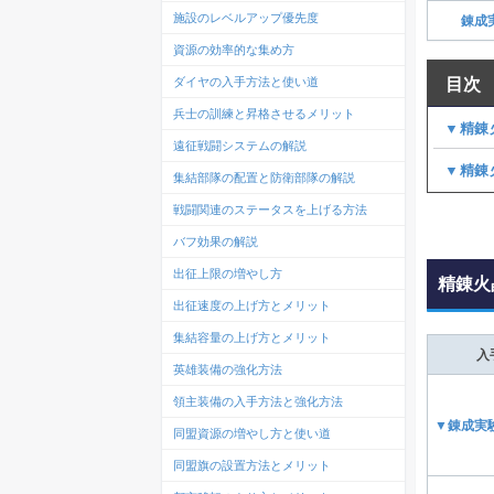
施設のレベルアップ優先度
錬成
資源の効率的な集め方
目次
ダイヤの入手方法と使い道
兵士の訓練と昇格させるメリット
▼精錬
遠征戦闘システムの解説
▼精錬
集結部隊の配置と防衛部隊の解説
戦闘関連のステータスを上げる方法
バフ効果の解説
出征上限の増やし方
精錬火
出征速度の上げ方とメリット
集結容量の上げ方とメリット
入
英雄装備の強化方法
領主装備の入手方法と強化方法
▼錬成実
同盟資源の増やし方と使い道
同盟旗の設置方法とメリット