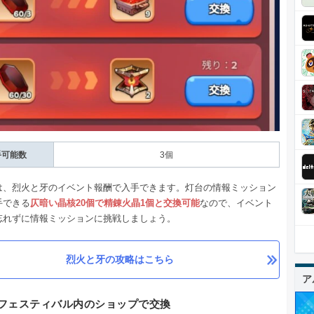
手可能数
3個
は、烈火と牙のイベント報酬で入手できます。灯台の情報ミッション
手できる
仄暗い晶核20個で精錬火晶1個と交換可能
なので、イベント
忘れずに情報ミッションに挑戦しましょう。
烈火と牙の攻略はこちら
ア
フェスティバル内のショップで交換