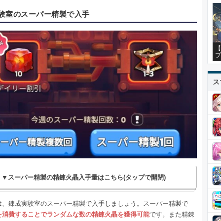
験室のスーパー精製で入手
【
プ
ス
▼スーパー精製の精錬火晶入手量はこちら(タップで開閉)
は、錬成実験室のスーパー精製で入手しましょう。スーパー精製で
を消費することでランダムな数の精錬火晶を獲得可能
です。また精錬