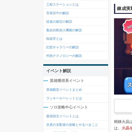
工程ステーションとは
錬成実
百発百中の解説
征途の秘宝の解説
集結自動加入機能の解説
執政官とは
幻想ギャラリーの解説
灼熱テクノロジーの解説
イベント解説
英雄獲得系イベント
英雄殿堂イベントまとめ
ラッキールーレットとは
ソロ攻略中心イベント
最強領主イベントとは
精錬火晶
氷原の支配者の攻略とやるべきこと
は、
火晶