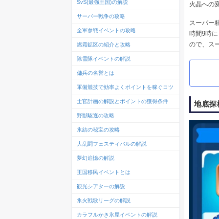
SvS(最強王国)の解説
火晶への
サーバー戦争の攻略
スーパー
全軍参戦イベントの攻略
時間9時
ので、ス
燃霜鉱区の紹介と攻略
除雪隊イベントの解説
傭兵の名誉とは
軍備競技で効率よくポイントを稼ぐコツ
士官計画の解説とポイントの獲得条件
地底探
野獣駆逐の攻略
氷結の秘宝の攻略
大乱闘フェスティバルの解説
夢幻追憶の解説
王国移民イベントとは
観光シアターの解説
氷火戦歌リーグの解説
カラフルかき氷屋イベントの解説