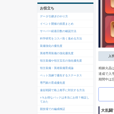
お役立ち
データ引継ぎのやり方
イベント開催の頻度まとめ
サーバー経過日数の確認方法
科学研究をコスパ良く進める方法
装備強化の優先度
英雄専用装備の強化優先度
入
領主装備や領主宝石の強化優先度
精錬火晶
領主装備・英雄装備育成論
達成で入
ペット洗練で優先するステータス
期間中は
専門家の育成優先度
遠征戦闘で格上相手に対抗する方法
○％お得なパックは本当にお得？検証し
てみた
競技場での編成検証
大乱闘