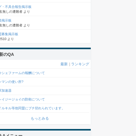
グ・不具合報告掲示板
名無しの遭難者
より
談掲示板
名無しの遭難者
より
盟募集掲示板
2510
より
新のQA
最新
|
ランキング
ウシェファームの報酬について
ンマンの使い所?
軍加速器
レイジージョイの防衛について
イルキル等他同盟にブチ切れられています。
もっとみる
＆Aメニュー