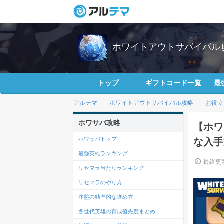
ホワイトアウトサバイバル攻略
トップ
ギフトコード一覧
最
アルテマ
ホワイトアウトサバイバル攻略
お役立
ホワサバ攻略
【ホワ
ホワサバトップ
な入手
最強英雄ランキング
最終更新
リセマラ当たりランキング
リセマラのやり方
序盤の効率的な進め方
各世代英雄の育成優先度まとめ