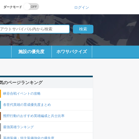
ダークモード
ログイン
施設の優先度
ホワサバクイズ
気のページランキング
峡谷合戦イベントの攻略
各世代英雄の育成優先度まとめ
熊狩行動のおすすめ英雄編成と兵士比率
最強英雄ランキング
英雄装備・領主装備強化の優先度