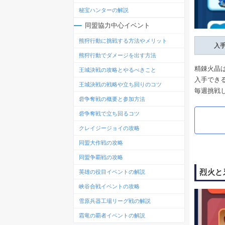
秘宝ハンターの解説
同盟協力中心イベント
熊狩行動に挑戦する方法やメリット
入
熊狩行動でダメージを出す方法
精錬火晶
王城決戦の攻略とやるべきこと
入手でき
王城決戦の戦略や立ち回りのコツ
毎週挑戦
砦争奪戦の概要と参加方法
砦争奪戦で立ち回るコツ
クレイジージョイの攻略
同盟大作戦の攻略
同盟争覇戦の攻略
烈火と
英雄の役目イベントの解説
峡谷合戦イベントの攻略
雪原兵器工場リーグ戦の解説
霜竜の覇者イベントの解説