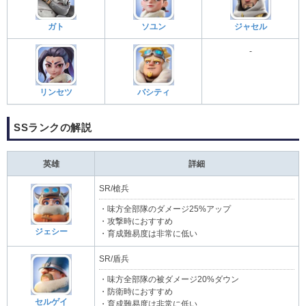
ガト
ソユン
ジャセル
-
リンセツ
バシティ
SSランクの解説
英雄
詳細
SR/槍兵
・味方全部隊のダメージ25%アップ
・攻撃時におすすめ
ジェシー
・育成難易度は非常に低い
SR/盾兵
・味方全部隊の被ダメージ20%ダウン
・防衛時におすすめ
セルゲイ
・育成難易度は非常に低い