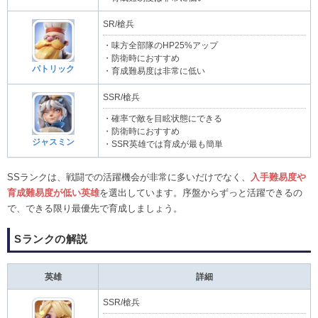
SR/槍兵
・味方全部隊のHP25%アップ
・防衛時におすすめ
パトリック
・育成難易度は非常に低い
SSR/槍兵
・確率で敵を目眩状態にできる
・防衛時におすすめ
ジャスミン
・SSR英雄では育成が最も簡単
SSランクは、戦闘での活躍機会が非常に多いだけでなく、
入手難易度や
育成難易度が低い英雄
を選出しています。序盤からずっと活躍できるの
で、できる限り最優先で育成しましょう。
Sランクの解説
英雄
詳細
SSR/槍兵