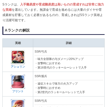
Sランクは、
入手難易度や育成難易度は高いものの育成すれば非常に強力
な英雄
を選出しています。無課金で育成を進めるには大量のダイヤや育
成素材を貯蓄しておく必要があるものの、育成しきればSSランク英雄よ
り活躍可能です。
Aランクの解説
英雄
詳細
SSR/弓兵
・味方全部隊の与ダメージ20%アップ
・攻撃時におすすめ
アシュリン
・第16世代のラッキールーレットで入手
SSR/盾兵
・遠征スキルで味方の火力アップ
・攻撃時におすすめ
フリント
・第2世代のラッキールーレットで入手
SSR/弓兵