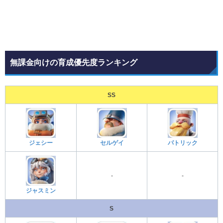
無課金向けの育成優先度ランキング
SS
ジェシー
セルゲイ
パトリック
-
-
ジャスミン
S