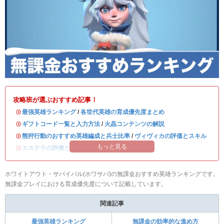
攻略班が選ぶおすすめ記事！
・
最強英雄ランキング
/
各世代英雄の育成優先度まとめ
・
ギフトコード一覧と入力方法
/
火晶コンテンツの解説
・
熊狩行動のおすすめ英雄編成と兵士比率
/
ヴィヴィカの評価とスキル
もっと見る
・
エステラの評価とスキル
/
ハンクの評価とスキル
ホワイトアウト・サバイバル(ホワサバ)の無課金おすすめ英雄ランキングです。
無課金プレイにおける育成優先度について記載しています。
関連記事
最強英雄ランキング
無課金の効率的な進め方