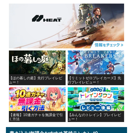
【ほの暮しの庭】先行プレイレビ
【リミットゼロブレイカーズ】先
ュー！
行プレイレビュー！
【速報】10連ガチャを無課金で引
【みんなのトレイン】プレイレビ
く方法
ュー！