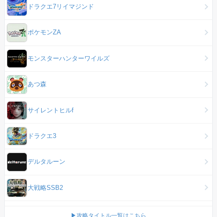
ドラクエ7リイマジンド
ポケモンZA
モンスターハンターワイルズ
あつ森
サイレントヒルf
ドラクエ3
デルタルーン
大戦略SSB2
▶攻略タイトル一覧はこちら