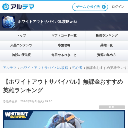
ログイン
ゲームでポイ活
ホワイトアウトサバイバル攻略wiki
トップ
ギフトコード一覧
最強ランキング
火晶コンテンツ
序盤攻略
英雄一覧
施設の優先度
毎日やるべきこと
資源の集め方
アルテマ
ホワイトアウトサバイバル攻略
初心者
無課金おすすめ英雄ランキ
【ホワイトアウトサバイバル】無課金おすすめ
英雄ランキング
最終更新：2026年8月4日(火) 19:16
PR