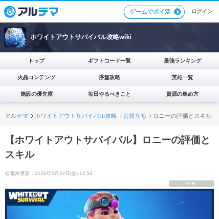
ログイン
ゲームでポイ活
ホワイトアウトサバイバル攻略wiki
トップ
ギフトコード一覧
最強ランキング
火晶コンテンツ
序盤攻略
英雄一覧
施設の優先度
毎日やるべきこと
資源の集め方
アルテマ
ホワイトアウトサバイバル攻略
お役立ち
ロニーの評価とスキル
【ホワイトアウトサバイバル】ロニーの評価と
スキル
最終更新：2026年5月22日(金) 12:56
PR