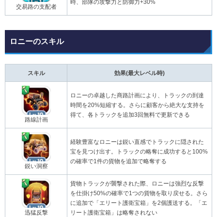
時、部隊の攻撃力と防御力+30%
交易路の支配者
ロニーのスキル
スキル
効果(最大レベル時)
ロニーの卓越した商路計画により、トラックの到達
時間を20%短縮する。さらに顧客から絶大な支持を
得て、各トラックを追加3回無料で更新できる
路線計画
経験豊富なロニーは鋭い直感でトラックに隠された
宝を見つけ出す。トラックの略奪に成功すると100%
の確率で1件の貨物を追加で略奪する
鋭い洞察
貨物トラックが襲撃された際、ロニーは強烈な反撃
を仕掛け50%の確率で1つの貨物を取り戻せる。さら
に追加で「エリート護衛宝箱」を2個護送する。「エ
迅猛反撃
リート護衛宝箱」は略奪されない