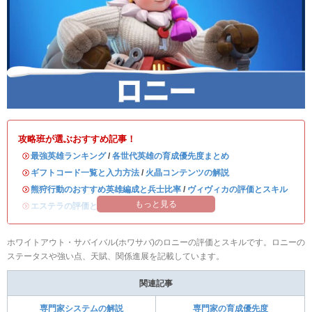
攻略班が選ぶおすすめ記事！
・
最強英雄ランキング
/
各世代英雄の育成優先度まとめ
・
ギフトコード一覧と入力方法
/
火晶コンテンツの解説
・
熊狩行動のおすすめ英雄編成と兵士比率
/
ヴィヴィカの評価とスキル
もっと見る
・
エステラの評価とスキル
/
ハンクの評価とスキル
ホワイトアウト・サバイバル(ホワサバ)のロニーの評価とスキルです。ロニーの
ステータスや強い点、天賦、関係進展を記載しています。
関連記事
専門家システムの解説
専門家の育成優先度