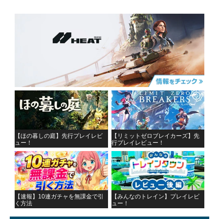
【ほの暮しの庭】先行プレイレビ
【リミットゼロブレイカーズ】先
ュー！
行プレイレビュー！
【速報】10連ガチャを無課金で引
【みんなのトレイン】プレイレビ
く方法
ュー！