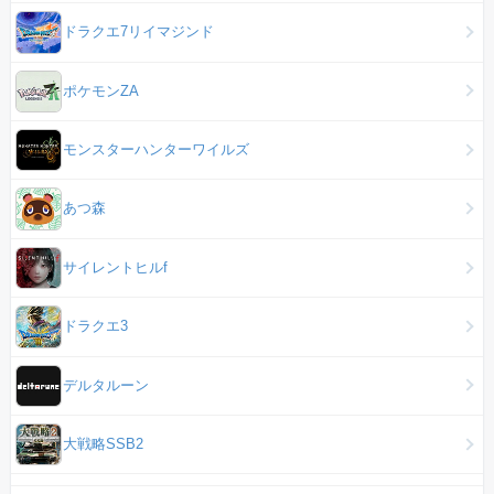
ドラクエ7リイマジンド
ポケモンZA
モンスターハンターワイルズ
あつ森
サイレントヒルf
ドラクエ3
デルタルーン
大戦略SSB2