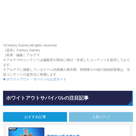
©Century Games All rights reserved.
［提供］Century Games
［執筆・編集］アルテマ
※アルテマのコンテンツは編集部が独自に検討・作成したコンテンツを提供しており
ます。
※アルテマに掲載しているゲーム内画像の著作権、商標権その他の知的財産権は、当
該コンテンツの提供元に帰属します
▶ホワイトアウト・サバイバル公式サイト
ホワイトアウトサバイバルの注目記事
おすすめ記事
人気ページ