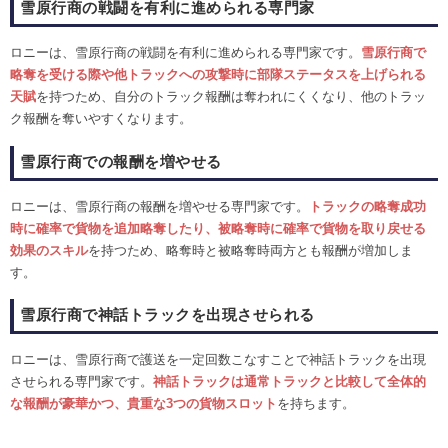
雪原行商の戦闘を有利に進められる専門家
ロニーは、雪原行商の戦闘を有利に進められる専門家です。
雪原行商で
略奪を受ける際や他トラックへの攻撃時に部隊ステータスを上げられる
天賦
を持つため、自分のトラック報酬は奪われにくくなり、他のトラッ
ク報酬を奪いやすくなります。
雪原行商での報酬を増やせる
ロニーは、雪原行商の報酬を増やせる専門家です。
トラックの略奪成功
時に確率で貨物を追加略奪したり、被略奪時に確率で貨物を取り戻せる
効果のスキル
を持つため、略奪時と被略奪時両方とも報酬が増加しま
す。
雪原行商で神話トラックを出現させられる
ロニーは、雪原行商で護送を一定回数こなすことで神話トラックを出現
させられる専門家です。
神話トラックは通常トラックと比較して全体的
な報酬が豪華かつ、貴重な3つの貨物スロット
を持ちます。