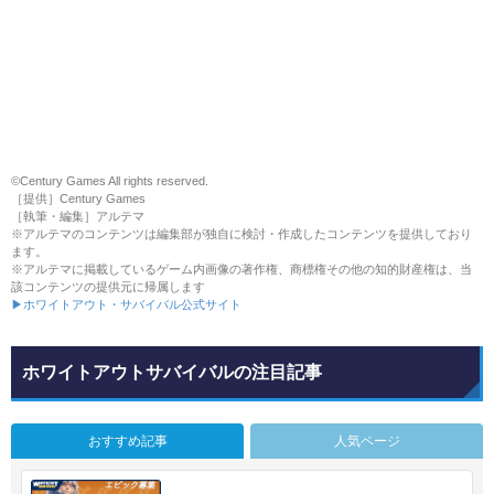
©Century Games All rights reserved.
［提供］Century Games
［執筆・編集］アルテマ
※アルテマのコンテンツは編集部が独自に検討・作成したコンテンツを提供しており
ます。
※アルテマに掲載しているゲーム内画像の著作権、商標権その他の知的財産権は、当
該コンテンツの提供元に帰属します
▶ホワイトアウト・サバイバル公式サイト
ホワイトアウトサバイバルの注目記事
おすすめ記事
人気ページ