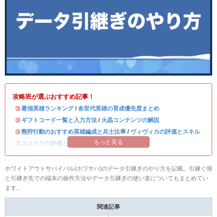
攻略班が選ぶおすすめ記事！
・
最強英雄ランキング
/
各世代英雄の育成優先度まとめ
・
ギフトコード一覧と入力方法
/
火晶コンテンツの解説
・
熊狩行動のおすすめ英雄編成と兵士比率
/
ヴィヴィカの評価とスキル
もっと見る
・
エステラの評価とスキル
/
ハンクの評価とスキル
ホワイトアウトサバイバル(ホワサバ)のデータ引継ぎのやり方を記載。引継ぐ側
と引継ぎ先での端末の操作方法やデータ引継ぎの使い道についてもまとめてい
ます。
関連記事