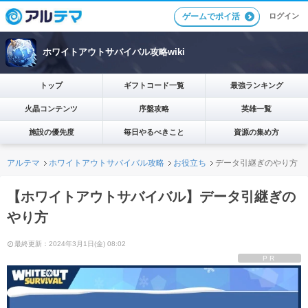
ログイン
ゲームでポイ活
ホワイトアウトサバイバル攻略wiki
トップ
ギフトコード一覧
最強ランキング
火晶コンテンツ
序盤攻略
英雄一覧
施設の優先度
毎日やるべきこと
資源の集め方
アルテマ
ホワイトアウトサバイバル攻略
お役立ち
データ引継ぎのやり方
【ホワイトアウトサバイバル】データ引継ぎの
やり方
最終更新：2024年3月1日(金) 08:02
PR