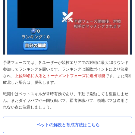
予選フェーズでは、各ユーザーが競技エリアでの対戦に最大10ラウンド
参加してランキングを競います。ランキングは勝敗ポイントにより決定
され、
上位64名に入るとトーナメントフェーズに進出可能
です。また3回
敗北した場合は、脱落します。
戦闘中はペットスキルが常時有効であり、手動で発動しても重複しませ
ん。またダイヤバフや王国役職バフ、覇者役職バフ、領地バフは適用さ
れない点に注意しましょう。
ペットの解説と育成方法はこちら