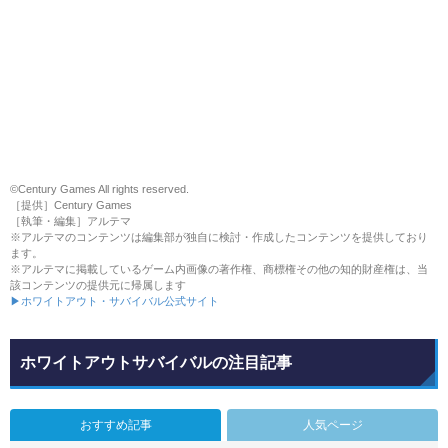
©Century Games All rights reserved.
［提供］Century Games
［執筆・編集］アルテマ
※アルテマのコンテンツは編集部が独自に検討・作成したコンテンツを提供しており
ます。
※アルテマに掲載しているゲーム内画像の著作権、商標権その他の知的財産権は、当
該コンテンツの提供元に帰属します
▶ホワイトアウト・サバイバル公式サイト
ホワイトアウトサバイバルの注目記事
おすすめ記事
人気ページ