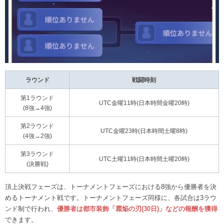
ラウンド
戦闘時刻
第1ラウンド
UTC金曜11時(日本時間金曜20時)
(8強→4強)
第2ラウンド
UTC金曜23時(日本時間土曜8時)
(4強→2強)
第3ラウンド
UTC土曜11時(日本時間土曜20時)
(決勝戦)
頂上決戦フェーズは、トーナメントフェーズにおける8強から優勝者を決
めるトーナメント戦です。トーナメントフェーズ同様に、各試合は3ラウ
ンド制で行われ、
優勝者は都市装飾「霜焔の刃(30日)」などの報酬を獲得
できます。