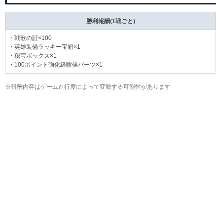
勝利報酬(1戦ごと)
・戦歌の証×100
・英雄装備ラッキー宝箱×1
・秘宝ボックス×1
・100ポイント強化経験値パーツ×1
※報酬内容はゲーム進行度によって変動する可能性があります