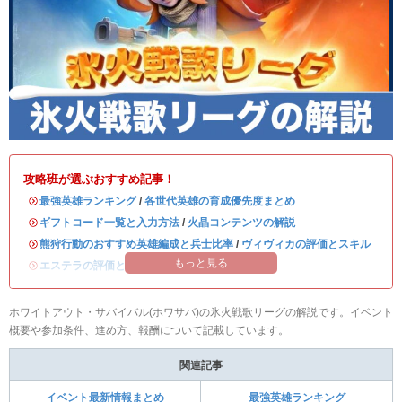
攻略班が選ぶおすすめ記事！
・
最強英雄ランキング
/
各世代英雄の育成優先度まとめ
・
ギフトコード一覧と入力方法
/
火晶コンテンツの解説
・
熊狩行動のおすすめ英雄編成と兵士比率
/
ヴィヴィカの評価とスキル
もっと見る
・
エステラの評価とスキル
/
ハンクの評価とスキル
ホワイトアウト・サバイバル(ホワサバ)の氷火戦歌リーグの解説です。イベント
概要や参加条件、進め方、報酬について記載しています。
関連記事
イベント最新情報まとめ
最強英雄ランキング