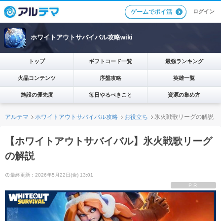
ログイン
ゲームでポイ活
ホワイトアウトサバイバル攻略wiki
トップ
ギフトコード一覧
最強ランキング
火晶コンテンツ
序盤攻略
英雄一覧
施設の優先度
毎日やるべきこと
資源の集め方
アルテマ
ホワイトアウトサバイバル攻略
お役立ち
氷火戦歌リーグの解説
【ホワイトアウトサバイバル】氷火戦歌リーグ
の解説
最終更新：2026年5月22日(金) 13:01
PR