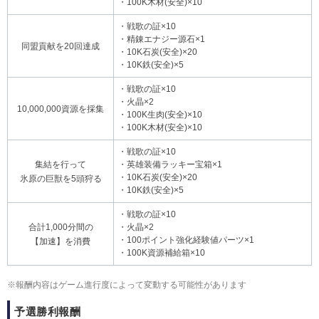
・100K木材(安全)×10
・戦歌の証×10
・精錬エナジー源石×1
同盟貢献を20回達成
・10K石炭(安全)×20
・10K鉄(安全)×5
・戦歌の証×10
・火晶×2
10,000,000資源を採集
・100K生肉(安全)×10
・100K木材(安全)×10
・戦歌の証×10
集結を行って
・英雄装備ラッキー宝箱×1
・10K石炭(安全)×20
氷原の巨獣を5頭狩る
・10K鉄(安全)×5
・戦歌の証×10
合計1,000分間の
・火晶×2
・100ポイント強化経験値パーツ×1
【加速】を消費
・100K資源補給箱×10
※報酬内容はゲーム進行度によって変動する可能性があります
予選勝利報酬