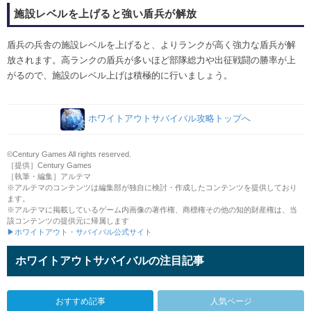
施設レベルを上げると強い盾兵が解放
盾兵の兵舎の施設レベルを上げると、よりランクが高く強力な盾兵が解
放されます。高ランクの盾兵が多いほど部隊総力や出征戦闘の勝率が上
がるので、施設のレベル上げは積極的に行いましょう。
ホワイトアウトサバイバル攻略トップへ
©Century Games All rights reserved.
［提供］Century Games
［執筆・編集］アルテマ
※アルテマのコンテンツは編集部が独自に検討・作成したコンテンツを提供しており
ます。
※アルテマに掲載しているゲーム内画像の著作権、商標権その他の知的財産権は、当
該コンテンツの提供元に帰属します
▶ホワイトアウト・サバイバル公式サイト
ホワイトアウトサバイバルの注目記事
おすすめ記事
人気ページ