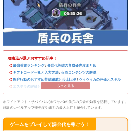
攻略班が選ぶおすすめ記事！
・
最強英雄ランキング
/
各世代英雄の育成優先度まとめ
・
ギフトコード一覧と入力方法
/
火晶コンテンツの解説
・
熊狩行動のおすすめ英雄編成と兵士比率
/
ヴィヴィカの評価とスキル
もっと見る
・
エステラの評価とスキル
/
ハンクの評価とスキル
ホワイトアウト・サバイバル(ホワサバ)の盾兵の兵舎の効果を記載しています。
施設のレベルアップ優先度や総力の最大上昇も紹介しています。
ゲームをプレイして課金代を稼ごう！