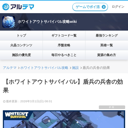
ログイン
ゲームでポイ活
ホワイトアウトサバイバル攻略wiki
トップ
ギフトコード一覧
最強ランキング
火晶コンテンツ
序盤攻略
英雄一覧
施設の優先度
毎日やるべきこと
資源の集め方
アルテマ
ホワイトアウトサバイバル攻略
施設
盾兵の兵舎の効果
【ホワイトアウトサバイバル】盾兵の兵舎の効
果
最終更新：2026年3月1日(日) 08:01
PR