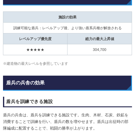
施設の効果
訓練可能な盾兵：レベルアップ後、より強い盾系兵種が解放される
レベルアップ優先度
総力の最大上昇値
★★★★★
304,700
※建造物の最大レベルを参照しています
盾兵の兵舎の効果
盾兵を訓練できる施設
盾兵の兵舎は、盾兵を訓練できる施設です。生肉、木材、石炭、鉄鉱を
消費することで訓練を行い、盾兵の数を増やせます。盾兵は出征時の部
隊編成に配置することで、戦闘の勝率が上がります。