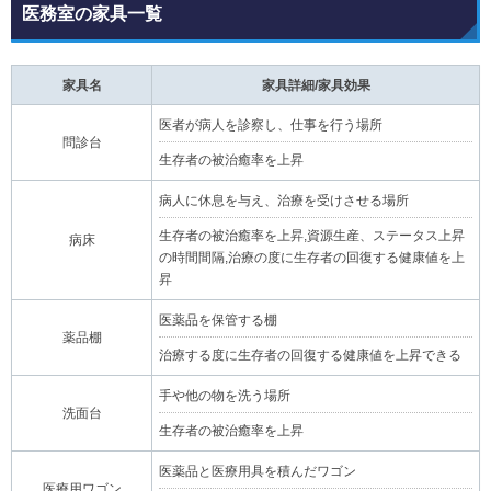
医務室の家具一覧
家具名
家具詳細/家具効果
医者が病人を診察し、仕事を行う場所
問診台
生存者の被治癒率を上昇
病人に休息を与え、治療を受けさせる場所
生存者の被治癒率を上昇,資源生産、ステータス上昇
病床
の時間間隔,治療の度に生存者の回復する健康値を上
昇
医薬品を保管する棚
薬品棚
治療する度に生存者の回復する健康値を上昇できる
手や他の物を洗う場所
洗面台
生存者の被治癒率を上昇
医薬品と医療用具を積んだワゴン
医療用ワゴン