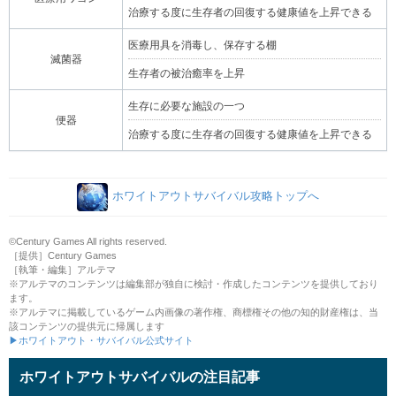
治療する度に生存者の回復する健康値を上昇できる
医療用具を消毒し、保存する棚
滅菌器
生存者の被治癒率を上昇
生存に必要な施設の一つ
便器
治療する度に生存者の回復する健康値を上昇できる
ホワイトアウトサバイバル攻略トップへ
©Century Games All rights reserved.
［提供］Century Games
［執筆・編集］アルテマ
※アルテマのコンテンツは編集部が独自に検討・作成したコンテンツを提供しており
ます。
※アルテマに掲載しているゲーム内画像の著作権、商標権その他の知的財産権は、当
該コンテンツの提供元に帰属します
▶ホワイトアウト・サバイバル公式サイト
ホワイトアウトサバイバルの注目記事