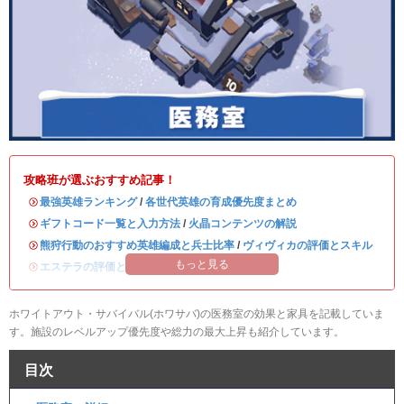
攻略班が選ぶおすすめ記事！
・
最強英雄ランキング
/
各世代英雄の育成優先度まとめ
・
ギフトコード一覧と入力方法
/
火晶コンテンツの解説
・
熊狩行動のおすすめ英雄編成と兵士比率
/
ヴィヴィカの評価とスキル
もっと見る
・
エステラの評価とスキル
/
ハンクの評価とスキル
ホワイトアウト・サバイバル(ホワサバ)の医務室の効果と家具を記載していま
す。施設のレベルアップ優先度や総力の最大上昇も紹介しています。
目次