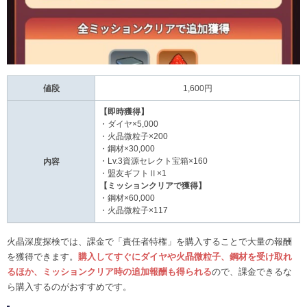
値段
1,600円
【即時獲得】
・ダイヤ×5,000
・火晶微粒子×200
・鋼材×30,000
・Lv.3資源セレクト宝箱×160
内容
・盟友ギフトⅡ×1
【ミッションクリアで獲得】
・鋼材×60,000
・火晶微粒子×117
火晶深度探検では、課金で「責任者特権」を購入することで大量の報酬
を獲得できます。
購入してすぐにダイヤや火晶微粒子、鋼材を受け取れ
るほか、ミッションクリア時の追加報酬も得られる
ので、課金できるな
ら購入するのがおすすめです。