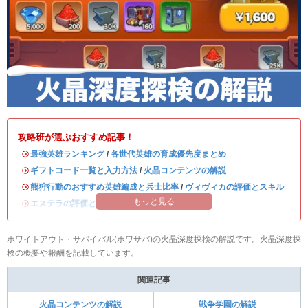
攻略班が選ぶおすすめ記事！
・
最強英雄ランキング
/
各世代英雄の育成優先度まとめ
・
ギフトコード一覧と入力方法
/
火晶コンテンツの解説
・
熊狩行動のおすすめ英雄編成と兵士比率
/
ヴィヴィカの評価とスキル
もっと見る
・
エステラの評価とスキル
/
ハンクの評価とスキル
ホワイトアウト・サバイバル(ホワサバ)の火晶深度探検の解説です。火晶深度探
検の概要や報酬を記載しています。
関連記事
火晶コンテンツの解説
戦争学園の解説