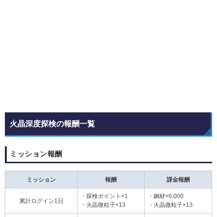
火晶深度探検の報酬一覧
ミッション報酬
ミッション
報酬
課金報酬
・探検ポイント×1
・鋼材×6,000
累計ログイン1日
・火晶微粒子×13
・火晶微粒子×13