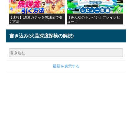
【速報】10連ガチャを無課金で引
【みんなのトレイン】プレイレビ
く方法
ュー！
書き込み
(火晶深度探検の解説)
最新を表示する