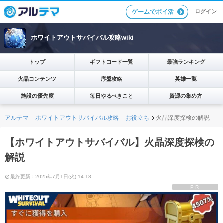
ログイン
ゲームでポイ活
ホワイトアウトサバイバル攻略wiki
トップ
ギフトコード一覧
最強ランキング
火晶コンテンツ
序盤攻略
英雄一覧
施設の優先度
毎日やるべきこと
資源の集め方
アルテマ
ホワイトアウトサバイバル攻略
お役立ち
火晶深度探検の解説
【ホワイトアウトサバイバル】火晶深度探検の
解説
最終更新：2025年7月1日(火) 14:18
PR