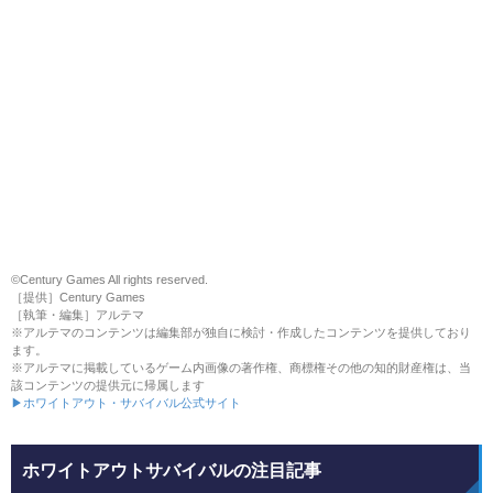
©Century Games All rights reserved.
［提供］Century Games
［執筆・編集］アルテマ
※アルテマのコンテンツは編集部が独自に検討・作成したコンテンツを提供しており
ます。
※アルテマに掲載しているゲーム内画像の著作権、商標権その他の知的財産権は、当
該コンテンツの提供元に帰属します
▶ホワイトアウト・サバイバル公式サイト
ホワイトアウトサバイバルの注目記事