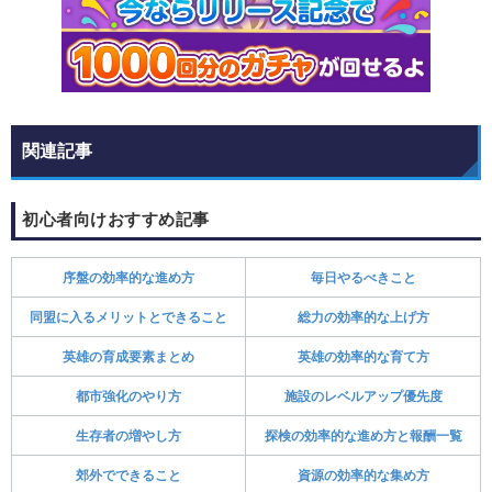
関連記事
初心者向けおすすめ記事
序盤の効率的な進め方
毎日やるべきこと
同盟に入るメリットとできること
総力の効率的な上げ方
英雄の育成要素まとめ
英雄の効率的な育て方
都市強化のやり方
施設のレベルアップ優先度
生存者の増やし方
探検の効率的な進め方と報酬一覧
郊外でできること
資源の効率的な集め方