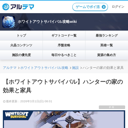
ログイン
ゲームでポイ活
ホワイトアウトサバイバル攻略wiki
トップ
ギフトコード一覧
最強ランキング
火晶コンテンツ
序盤攻略
英雄一覧
施設の優先度
毎日やるべきこと
資源の集め方
アルテマ
ホワイトアウトサバイバル攻略
施設
ハンターの家の効果と家具
【ホワイトアウトサバイバル】ハンターの家の
効果と家具
最終更新：2026年3月1日(日) 08:01
PR