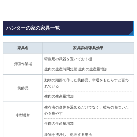
ハンターの家の家具一覧
家具名
家具詳細/家具効果
狩猟用の武器を置いておく棚
狩猟作業場
生肉の生産時間短縮,生肉の生産量増加
動物の頭部で作った装飾品。幸運をもたらすと言わ
れている
装飾品
生肉の生産量増加
生存者の身体を温めるだけでなく、彼らの傷ついた
心を癒やす
小型暖炉
生肉の生産量増加
獲物を洗浄し、処理する場所