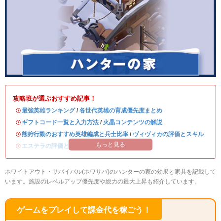
攻略班が選ぶおすすめ記事！
・
最強英雄ランキング
/
各世代英雄の育成優先度まとめ
・
ギフトコード一覧と入力方法
/
火晶コンテンツの解説
・
熊狩行動のおすすめ英雄編成と兵士比率
/
ヴィヴィカの評価とスキル
もっと見る
・
エステラの評価とスキル
/
ハンクの評価とスキル
ホワイトアウト・サバイバル(ホワサバ)のハンターの家の効果と家具を記載して
います。施設のレベルアップ優先度や総力の最大上昇も紹介しています。
ゲームをプレイして課金代を稼ごう！