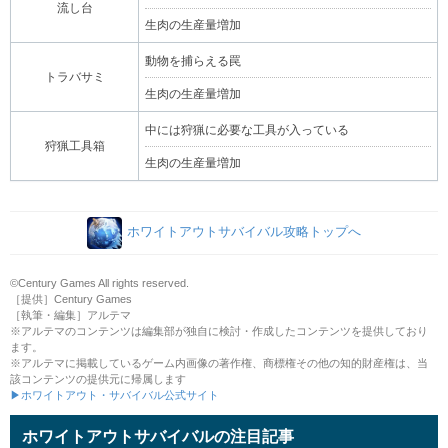
流し台
生肉の生産量増加
動物を捕らえる罠
トラバサミ
生肉の生産量増加
中には狩猟に必要な工具が入っている
狩猟工具箱
生肉の生産量増加
ホワイトアウトサバイバル攻略トップへ
©Century Games All rights reserved.
［提供］Century Games
［執筆・編集］アルテマ
※アルテマのコンテンツは編集部が独自に検討・作成したコンテンツを提供しており
ます。
※アルテマに掲載しているゲーム内画像の著作権、商標権その他の知的財産権は、当
該コンテンツの提供元に帰属します
▶ホワイトアウト・サバイバル公式サイト
ホワイトアウトサバイバルの注目記事