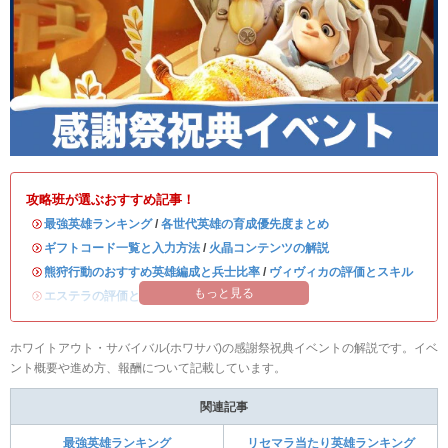
攻略班が選ぶおすすめ記事！
・
最強英雄ランキング
/
各世代英雄の育成優先度まとめ
・
ギフトコード一覧と入力方法
/
火晶コンテンツの解説
・
熊狩行動のおすすめ英雄編成と兵士比率
/
ヴィヴィカの評価とスキル
もっと見る
・
エステラの評価とスキル
/
ハンクの評価とスキル
ホワイトアウト・サバイバル(ホワサバ)の感謝祭祝典イベントの解説です。イベ
ント概要や進め方、報酬について記載しています。
関連記事
最強英雄ランキング
リセマラ当たり英雄ランキング