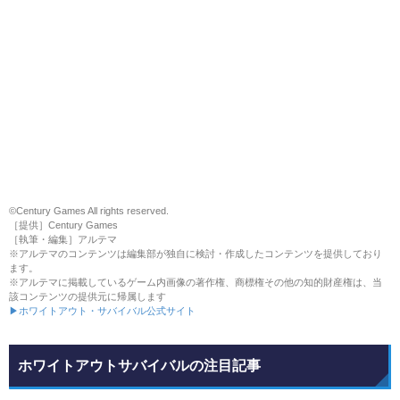
©Century Games All rights reserved.
［提供］Century Games
［執筆・編集］アルテマ
※アルテマのコンテンツは編集部が独自に検討・作成したコンテンツを提供しており
ます。
※アルテマに掲載しているゲーム内画像の著作権、商標権その他の知的財産権は、当
該コンテンツの提供元に帰属します
▶ホワイトアウト・サバイバル公式サイト
ホワイトアウトサバイバルの注目記事