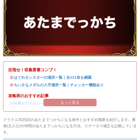
目指せ！収集要素コンプ！
・
はぐれモンスターの場所一覧｜全121体を網羅
・
ちいさなメダルの入手場所一覧｜チェッカー機能あり
攻略班のおすすめ記事
もっと見る
・
転職おすすめルート
ドラクエ3(DQ3)のあたまでっかちになる条件とおすすめ職業を紹介します。勇
者(主人公)や仲間があたまでっかちになる方法、ステータス補正も記載していま
す。