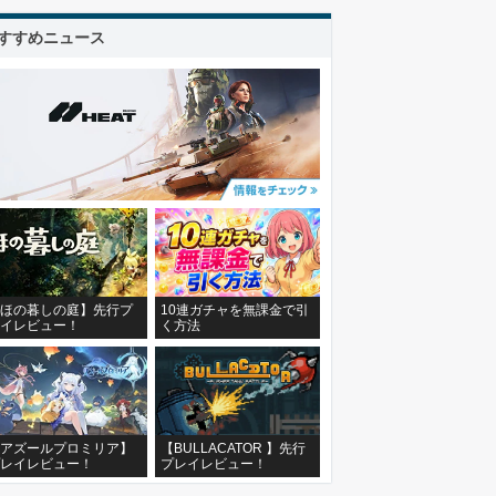
すすめニュース
ほの暮しの庭】先行プ
10連ガチャを無課金で引
イレビュー！
く方法
アズールプロミリア】
【BULLACATOR 】先行
レイレビュー！
プレイレビュー！