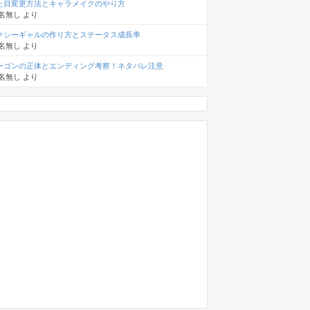
た目変更方法とキャラメイクのやり方
名無し
より
クシーギャルの作り方とステータス成長率
名無し
より
ーゴンの正体とエンディング考察！ネタバレ注意
名無し
より