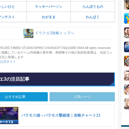
さしいひと
ラッキーパーソン
らんぼうもの
マンチスト
わがまま
わんぱく
ドラクエ3攻略トップへ
JECT/BIRD STUDIO/SPIKE CHUNSOFT/SQUARE ENIX All rights reserved.
に掲載しているゲーム内画像の著作権、商標権その他の知的財産権は、当該コン
供元に帰属します
3公式サイト
エ3の注目記事
おすすめ記事
人気ページ
バラモス城～バラモス撃破後｜攻略チャート13