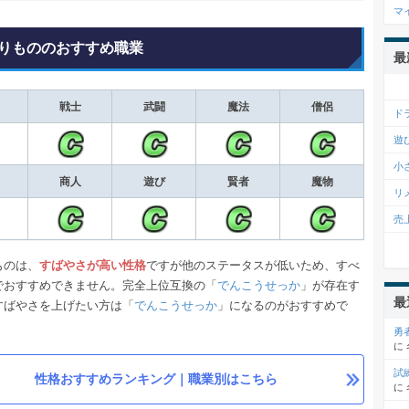
マ
りもののおすすめ職業
最
戦士
武闘
魔法
僧侶
ド
遊
小
商人
遊び
賢者
魔物
リ
売
ものは、
すばやさが高い性格
ですが他のステータスが低いため、すべ
でおすすめできません。完全上位互換の「
でんこうせっか
」が存在す
最
すばやさを上げたい方は「
でんこうせっか
」になるのがおすすめで
勇
に
試
性格おすすめランキング｜職業別はこちら
に