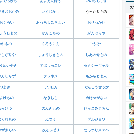
までっかち
あまえんぼう
いのちしらず
ス
ぴきおおかみ
いくじなし
うっかりもの
おぐらい
おっちょこちょい
おせっかい
ょうしもの
がんこもの
がんばりや
きれもの
くろうにん
ごうけつ
びしがりや
しょうじきもの
しあわせもの
うめいせき
すばしっこい
セクシーギャル
けんしらず
タフネス
ちからじまん
つよき
てつじん
でんこうせっか
まけもの
なきむし
ぬけめがない
ねっけつ
のんきもの
ひっこみじあん
ねくれもの
ふつう
ブルジョワ
けずぎらい
みえっぱり
むっつりスケベ