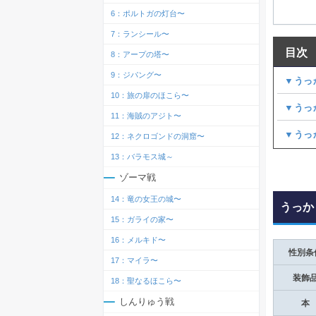
6：ポルトガの灯台〜
7：ランシール〜
目次
8：アープの塔〜
9：ジパング〜
▼うっ
10：旅の扉のほこら〜
▼うっ
11：海賊のアジト〜
▼うっ
12：ネクロゴンドの洞窟〜
13：バラモス城～
ゾーマ戦
14：竜の女王の城〜
うっか
15：ガライの家〜
16：メルキド〜
性別条
17：マイラ〜
装飾
18：聖なるほこら〜
しんりゅう戦
本