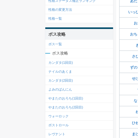
性格ステータス補正ランキング
あた
性格の変更方法
いっ
性格一覧
お
ボス攻略
おち
ボス一覧
ボス攻略
さ
カンダタ(1回目)
ずの
ナイルのあくま
せ
カンダタ(2回目)
よみのばんにん
やまたのおろち(1回目)
な
やまたのおろち(2回目)
ウォーロック
ひ
ボストロール
ま
レヴナント