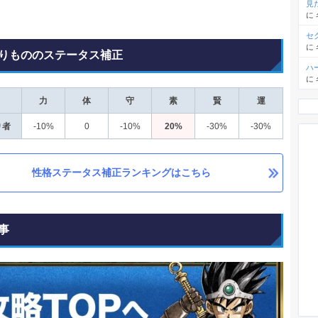
見
に
セ
に
りもののステータス補正
ハ
に
力
体
守
素
賢
運
り者
-10%
0
-10%
20%
-30%
-30%
性格ステータス補正ランキングはこちら
事