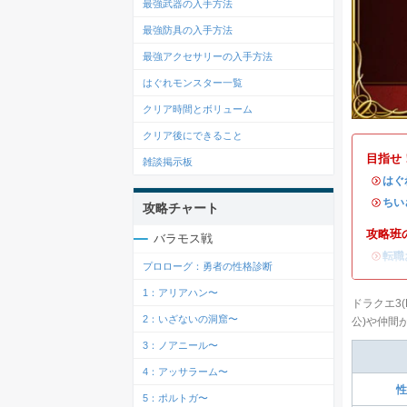
最強武器の入手方法
最強防具の入手方法
最強アクセサリーの入手方法
はぐれモンスター一覧
クリア時間とボリューム
クリア後にできること
目指せ
雑談掲示板
・
はぐ
・
ちい
攻略チャート
攻略班
バラモス戦
・
転職
プロローグ：勇者の性格診断
1：アリアハン〜
ドラクエ3
2：いざないの洞窟〜
公)や仲間
3：ノアニール〜
4：アッサラーム〜
性
5：ポルトガ〜