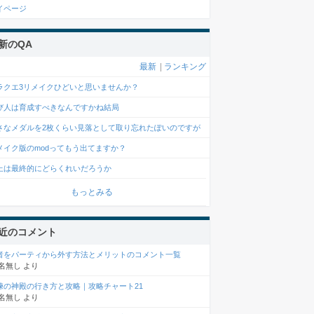
イページ
新のQA
最新
|
ランキング
ラクエ3リメイクひどいと思いませんか？
び人は育成すべきなんですかね結局
さなメダルを2枚くらい見落として取り忘れたぽいのですが
メイク版のmodってもう出てますか？
上は最終的にどらくれいだろうか
もっとみる
近のコメント
者をパーティから外す方法とメリットのコメント一覧
名無し
より
練の神殿の行き方と攻略｜攻略チャート21
名無し
より