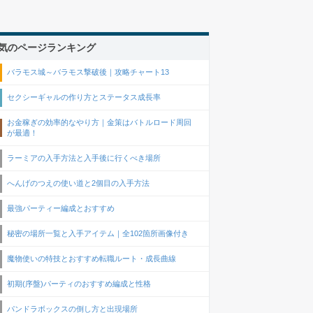
気のページランキング
バラモス城～バラモス撃破後｜攻略チャート13
セクシーギャルの作り方とステータス成長率
お金稼ぎの効率的なやり方｜金策はバトルロード周回
が最適！
ラーミアの入手方法と入手後に行くべき場所
へんげのつえの使い道と2個目の入手方法
最強パーティー編成とおすすめ
秘密の場所一覧と入手アイテム｜全102箇所画像付き
魔物使いの特技とおすすめ転職ルート・成長曲線
初期(序盤)パーティのおすすめ編成と性格
パンドラボックスの倒し方と出現場所