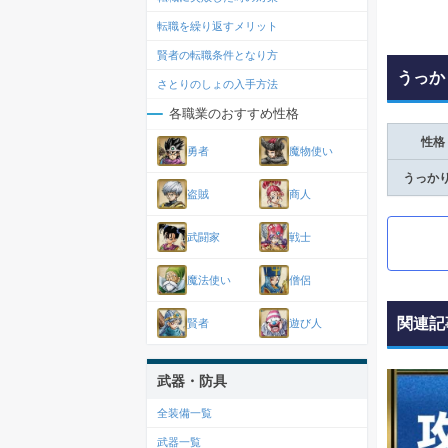
転職を繰り返すメリット
賢者の転職条件となり方
うっか
さとりのしょの入手方法
各職業のおすすめ性格
性格
勇者
魔物使い
うっか
盗賊
商人
武闘家
戦士
魔法使い
僧侶
関連記
賢者
遊び人
武器・防具
全装備一覧
武器一覧