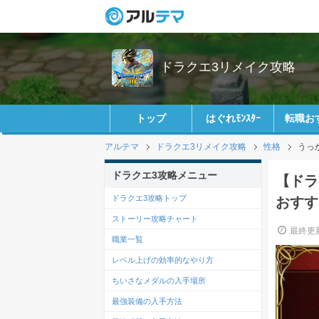
ドラクエ3リメイク攻略
トップ
はぐれﾓﾝｽﾀｰ
転職お
アルテマ
ドラクエ3リメイク攻略
性格
うっ
ドラクエ3攻略メニュー
【ドラ
ドラクエ3攻略トップ
おすす
ストーリー攻略チャート
最終更新
職業一覧
レベル上げの効率的なやり方
ちいさなメダルの入手場所
最強装備の入手方法