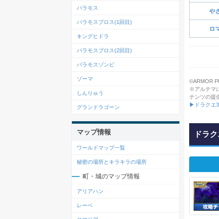
バラモス
や
バラモスブロス(1回目)
ロ
キングヒドラ
バラモスブロス(2回目)
バラモスゾンビ
ゾーマ
©ARMOR PRO
※アルテマ
しんりゅう
テンツの提
▶ドラクエ
グランドラゴーン
マップ情報
ドラク
ワールドマップ一覧
秘密の場所とキラキラの場所
町・城のマップ情報
アリアハン
レーベ