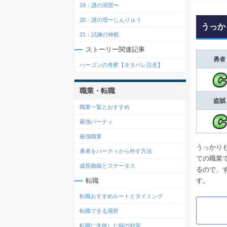
19：謎の洞窟〜
20：謎の塔〜しんりゅう
うっか
21：試練の神殿
ストーリー関連記事
勇者
ハーゴンの考察【ネタバレ注意】
職業・転職
盗賊
職業一覧とおすすめ
最強パーティ
最強職業
うっかり
勇者をパーティから外す方法
ての職業
成長曲線とステータス
るので、
す。
転職
転職おすすめルートとタイミング
転職できる場所
転職に失敗した時の対策