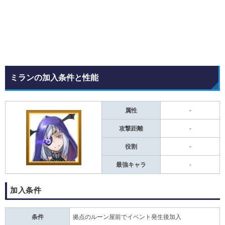
ミランの加入条件と性能
属性
-
攻撃距離
-
役割
-
最強キャラ
-
加入条件
条件
拠点のルーン屋前でイベント発生後加入