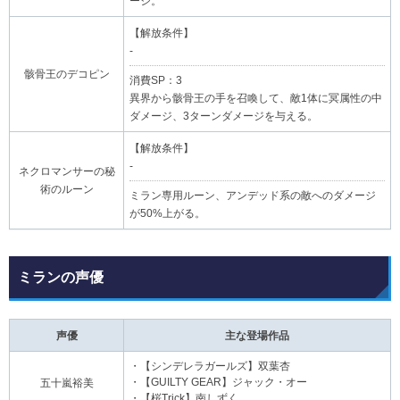
ージ。
【解放条件】
-
骸骨王のデコピン
消費SP：3
異界から骸骨王の手を召喚して、敵1体に冥属性の中
ダメージ、3ターンダメージを与える。
【解放条件】
-
ネクロマンサーの秘
術のルーン
ミラン専用ルーン、アンデッド系の敵へのダメージ
が50%上がる。
ミランの声優
声優
主な登場作品
・【シンデレラガールズ】双葉杏
・【GUILTY GEAR】ジャック・オー
五十嵐裕美
・【桜Trick】南しずく