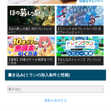
【ほの暮しの庭】先行プレイレビ
【リミットゼロブレイカーズ】先
ュー！
行プレイレビュー！
【速報】10連ガチャを無課金で引
【みんなのトレイン】プレイレビ
く方法
ュー！
書き込み
(ミランの加入条件と性能)
最新を表示する