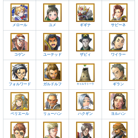
メロール
ユメ
サビーネ
ギギナ
コゲン
ユーテッド
ザビィ
ワイラー
フォルワード
ガルドルフ
ギラン
キャルラトーラ
ペリエール
リューハン
ハクギン
ヨルハン