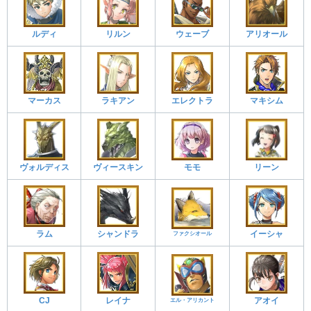
ルディ
リルン
ウェーブ
アリオール
マーカス
ラキアン
エレクトラ
マキシム
ヴォルディス
ヴィースキン
モモ
リーン
ラム
シャンドラ
イーシャ
ファクシオール
CJ
レイナ
アオイ
エル・アリカント