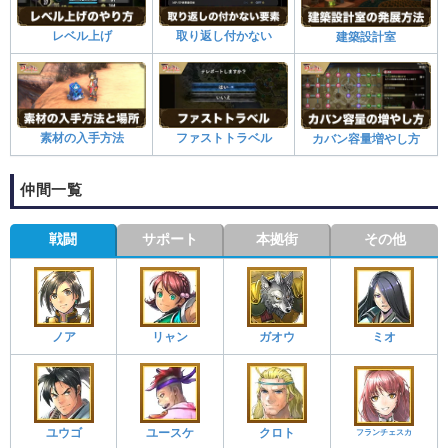
レベル上げ
取り返し付かない
建築設計室
素材の入手方法
ファストトラベル
カバン容量増やし方
仲間一覧
戦闘
サポート
本拠街
その他
ノア
リャン
ガオウ
ミオ
ユウゴ
ユースケ
クロト
フランチェスカ