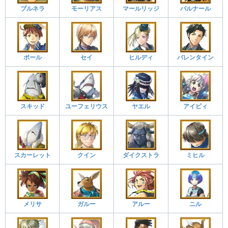
プルネラ
モーリアス
マールリッジ
バルナール
ポール
セイ
ヒルディ
バレンタイン
スキッド
ユーフェリウス
ヤエル
アイビィ
スカーレット
クイン
ダイクストラ
ミヒル
メリサ
ガルー
アルー
ニル