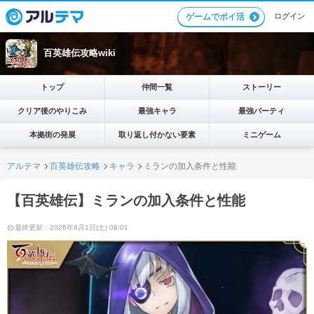
ログイン
ゲームでポイ活
百英雄伝攻略wiki
トップ
仲間一覧
ストーリー
クリア後のやりこみ
最強キャラ
最強パーティ
本拠街の発展
取り返し付かない要素
ミニゲーム
アルテマ
百英雄伝攻略
キャラ
ミランの加入条件と性能
【百英雄伝】ミランの加入条件と性能
最終更新：2026年8月1日(土) 08:01