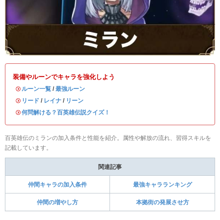
装備やルーンでキャラを強化しよう
・
ルーン一覧
/
最強ルーン
・
リード
/
レイナ
/
リーン
・
何問解ける？百英雄伝説クイズ！
百英雄伝のミランの加入条件と性能を紹介。属性や解放の流れ、習得スキルを
記載しています。
関連記事
仲間キャラの加入条件
最強キャラランキング
仲間の増やし方
本拠街の発展させ方