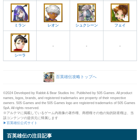
ミラン
レオン
シュクシーン
フェイ
-
-
-
シーラ
百英雄伝攻略トップへ
©2024 Developed by Rabbit & Bear Studios Inc. Published by 505 Games. All product
names, logos, brands, and registered trademarks are property of their respective
owners. 505 Games and the 505 Games logo are registered trademarks of 505 Games
SpA. All rights reserved.
※アルテマに掲載しているゲーム内画像の著作権、商標権その他の知的財産権は、当
該コンテンツの提供元に帰属します
▶百英雄伝公式サイト
百英雄伝の注目記事