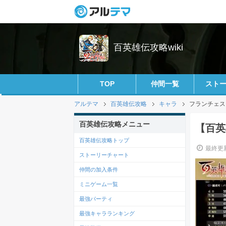
百英雄伝攻略wiki
TOP
仲間一覧
スト
アルテマ
百英雄伝攻略
キャラ
フランチェス
百英雄伝攻略メニュー
【百英
百英雄伝攻略トップ
最終更新
ストーリーチャート
仲間の加入条件
ミニゲーム一覧
最強パーティ
最強キャラランキング