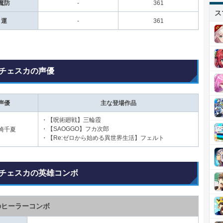
魔防
-
361
ス
運
-
361
チェスカの声優
声優
主な登場作品
・【呪術廻戦】三輪霞
・【SAOGGO】フカ次郎
崎千夏
・【Re:ゼロから始める異世界生活】フェルト
チェスカの英雄コンボ
のヒーラーコンボ