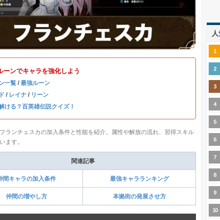
人
ルーンでキャラを強化しよう
ン一覧
/
最強ルーン
ド
/
レイナ
/
リーン
解ける？百英雄伝説クイズ！
フランチェスカの加入条件と性能を紹介。属性や解放の流れ、習得スキル
います。
関連記事
仲間キャラの加入条件
最強キャラランキング
仲間の増やし方
本拠街の発展させ方