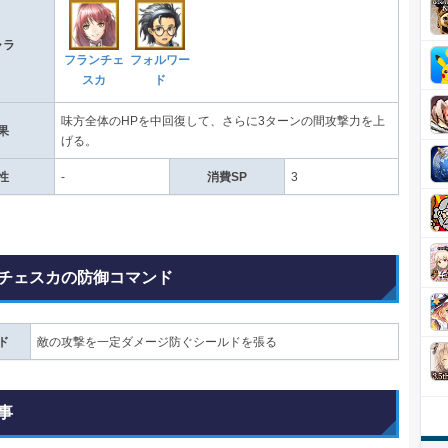
ャラ
フランチェ
フォルワー
スカ
ド
味方全体のHPを中回復して、さらに3ターンの間攻撃力を上
果
げる。
性
-
消費SP
3
チェスカの防御コマンド
ド
敵の攻撃を一定ダメージ防ぐシールドを張る
事