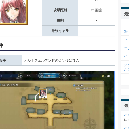
攻撃距離
中距離
最
役割
-
最強キャラ
-
進
フ
件
エ
ペ
条件
オルトフェルデン村の会話後に加入
ク
か
最
バ
に
バ