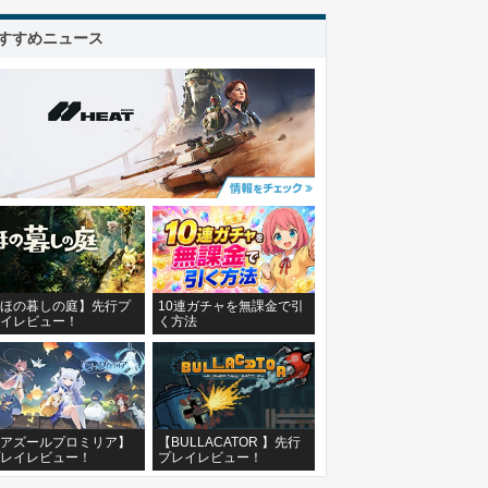
すすめニュース
ほの暮しの庭】先行プ
10連ガチャを無課金で引
イレビュー！
く方法
アズールプロミリア】
【BULLACATOR 】先行
レイレビュー！
プレイレビュー！