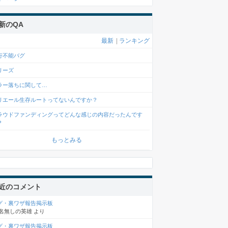
新のQA
最新
|
ランキング
行不能バグ
リーズ
ラー落ちに関して…
リエール生存ルートってないんですか？
ラウドファンディングってどんな感じの内容だったんです
？
もっとみる
近のコメント
グ・裏ワザ報告掲示板
名無しの英雄
より
グ・裏ワザ報告掲示板