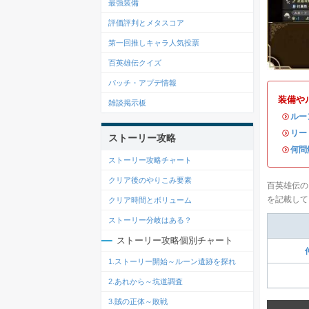
最強装備
評価評判とメタスコア
第一回推しキャラ人気投票
百英雄伝クイズ
パッチ・アプデ情報
装備や
雑談掲示板
・
ルー
・
リー
ストーリー攻略
・
何問
ストーリー攻略チャート
クリア後のやりこみ要素
百英雄伝の
を記載して
クリア時間とボリューム
ストーリー分岐はある？
ストーリー攻略個別チャート
1.ストーリー開始～ルーン遺跡を探れ
2.あれから～坑道調査
3.賊の正体～敗戦