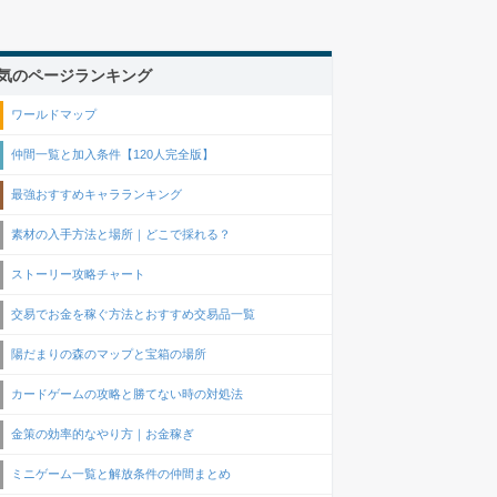
気のページランキング
ワールドマップ
仲間一覧と加入条件【120人完全版】
最強おすすめキャラランキング
素材の入手方法と場所｜どこで採れる？
ストーリー攻略チャート
交易でお金を稼ぐ方法とおすすめ交易品一覧
陽だまりの森のマップと宝箱の場所
カードゲームの攻略と勝てない時の対処法
金策の効率的なやり方｜お金稼ぎ
ミニゲーム一覧と解放条件の仲間まとめ