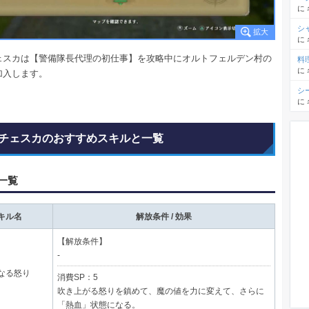
に
シ
に
ェスカは【警備隊長代理の初仕事】を攻略中にオルトフェルデン村の
料
に
加入します。
シ
に
チェスカのおすすめスキルと一覧
一覧
キル名
解放条件 / 効果
【解放条件】
-
なる怒り
消費SP：5
吹き上がる怒りを鎮めて、魔の値を力に変えて、さらに
「熱血」状態になる。