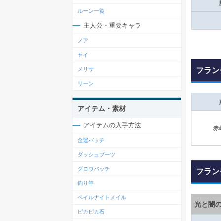
ルーン一覧
主人公・重要キャラ
ノア
セイ
フラン
メリサ
リーン
アイテム・素材
アイテムの入手方法
赤
金運バッチ
ダッシュブーツ
グロウバッチ
フラン
釣り竿
ペイルナイトメイル
光と闇
ピカピカ石