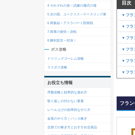
目次
4.それぞれの道～試練の儀式の場
5.水の国、ユークリス～ケースリング家
▼フラ
6.再集結～アスラバート防衛戦
▼フラ
7.将軍の覚悟～決戦
▼フラ
8.勝利宣言～対決！
▼フラ
ボス攻略
ドリリングゴーレム攻略
▼フラ
ラスボス攻略
▼フラ
お役立ち情報
序盤攻略と効率的な進め方
取り返しの付かない要素
フラン
レベル上げの効率的なやり方
金策のやり方｜バッカ稼ぎ
交易での稼ぎ方とおすすめ交易品