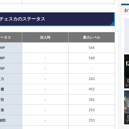
お
チェスカのステータス
テータス
加入時
最大レベル
HP
-
544
MP
-
548
SP
-
-
力
-
283
【
レ
魔
-
452
技
-
281
速
-
253
【
物防
-
253
プ