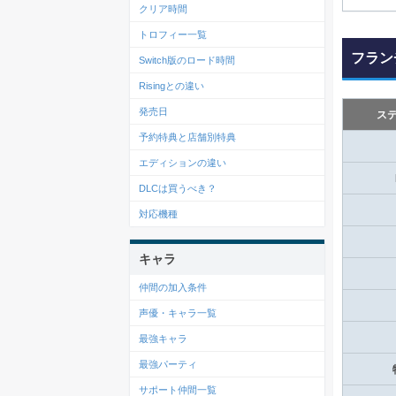
クリア時間
トロフィー一覧
フラン
Switch版のロード時間
Risingとの違い
発売日
ス
予約特典と店舗別特典
エディションの違い
DLCは買うべき？
対応機種
キャラ
仲間の加入条件
声優・キャラ一覧
最強キャラ
最強パーティ
サポート仲間一覧