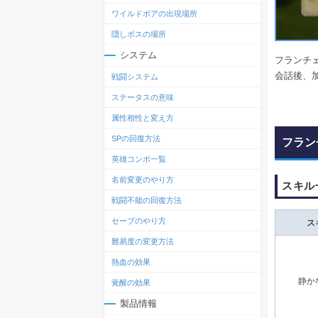
ワイルドボアの出現場所
隠しボスの場所
システム
フランチ
会話後、
戦闘システム
ステータスの意味
属性相性と変え方
SPの回復方法
フラン
英雄コンボ一覧
名前変更のやり方
スキル
戦闘不能の回復方法
セーブのやり方
ス
難易度の変更方法
熱血の効果
静か
覚醒の効果
製品情報