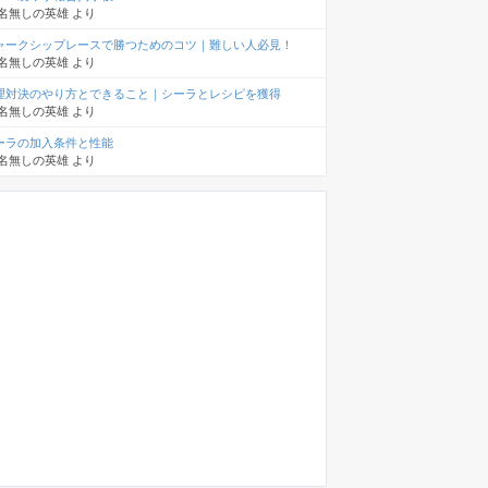
名無しの英雄
より
ャークシップレースで勝つためのコツ｜難しい人必見！
名無しの英雄
より
理対決のやり方とできること｜シーラとレシピを獲得
名無しの英雄
より
ーラの加入条件と性能
名無しの英雄
より