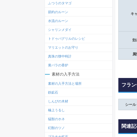
ふつうのタマゴ
節約のルーン
キ
水流のルーン
シャリンメダイ
トドゥバグリルのレシピ
効
マリエットのお守り
属
真珠の懐中時計
黄バラの香炉
素材の入手方法
素材の入手方法と場所
フラン
鉄鉱石
しんぴの木材
シール
極上うるし
猛獣のホネ
関連記
幻獣のツノ
プラチナ鉱石