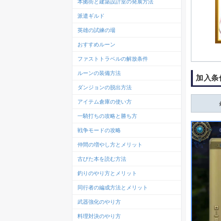
本拠街と建築設計室の発展方法
派遣ギルド
英雄の試練の場
おすすめルーン
ファストトラベルの解放条件
ルーンの装備方法
加入条
ダンジョンの脱出方法
アイテム倉庫の使い方
一騎打ちの攻略と勝ち方
戦争モードの攻略
仲間の増やし方とメリット
古びた本を読む方法
釣りのやり方とメリット
同行者の編成方法とメリット
武器強化のやり方
料理対決のやり方