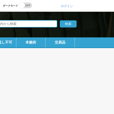
ダークモード
ログイン
返し不可
本拠街
交易品