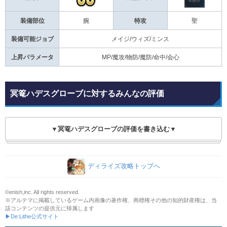
装備部位
腕
特攻
聖
装備可能ジョブ
メイジ/ウィズ/ミンス
上昇パラメータ
MP/魔攻/物防/魔防/命中/会心
冥篭ハデスグローブに対するみんなの評価
▼冥篭ハデスグローブの評価を書き込む▼
ディライズ攻略トップへ
©enish,inc. All rights reserved.
※アルテマに掲載しているゲーム内画像の著作権、商標権その他の知的財産権は、当
該コンテンツの提供元に帰属します
▶De:Lithe公式サイト