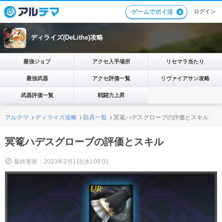
ログイン
ゲームでポイ活
ディライズ(DeLithe)攻略
最強ジョブ
アクセ入手場所
リセマラ当たり
最強武器
アクセ評価一覧
リヴァイアサン攻略
武器評価一覧
戦闘力上昇
アルテマ
ディライズ攻略
防具一覧
冥篭ハデスグローブの評価とスキル
冥篭ハデスグローブの評価とスキル
最終更新：2023年2月1日(水) 08:01