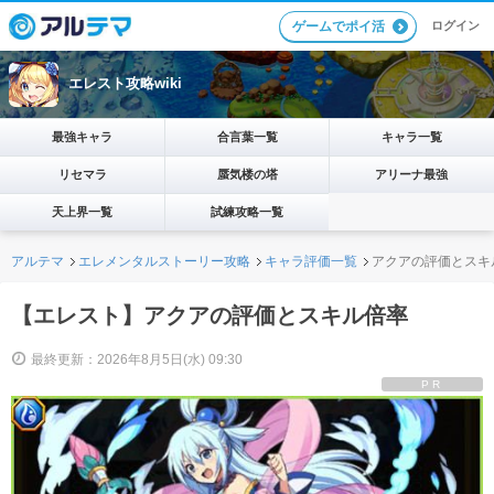
ログイン
ゲームでポイ活
エレスト攻略wiki
最強キャラ
合言葉一覧
キャラ一覧
リセマラ
蜃気楼の塔
アリーナ最強
天上界一覧
試練攻略一覧
アルテマ
エレメンタルストーリー攻略
キャラ評価一覧
アクアの評価とスキ
【エレスト】アクアの評価とスキル倍率
最終更新：2026年8月5日(水) 09:30
PR