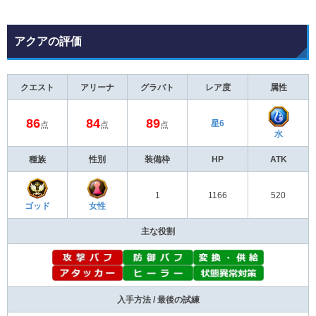
アクアの評価
クエスト
アリーナ
グラバト
レア度
属性
86
84
89
星6
点
点
点
水
種族
性別
装備枠
HP
ATK
1
1166
520
ゴッド
女性
主な役割
入手方法 / 最後の試練