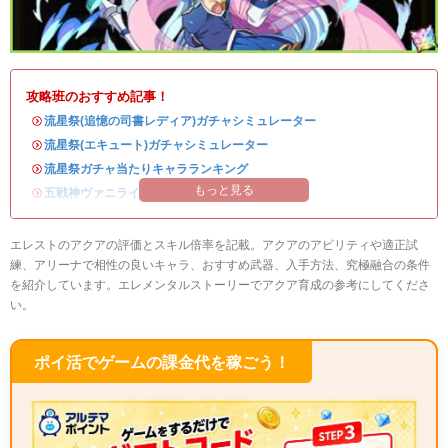
攻略班のおすすめ記事！
・
流星祭(追憶の司書レディア)ガチャシミュレーター
・
流星祭(エキュート)ガチャシミュレーター
・
流星祭ガチャ当たりキャラランキング
もっと見る
・
五戦神ヴァニライベントまとめ
エレストのアクアの評価とスキル倍率を記載。アクアのアビリティや適正試
練、アリーナで相性の良いキャラ、おすすめ武器、入手方法、究極融合の条件
を紹介しています。エレメンタルストーリーでアクア育成の参考にしてくださ
い。
ポイ活でゲームの課金代を稼ごう！