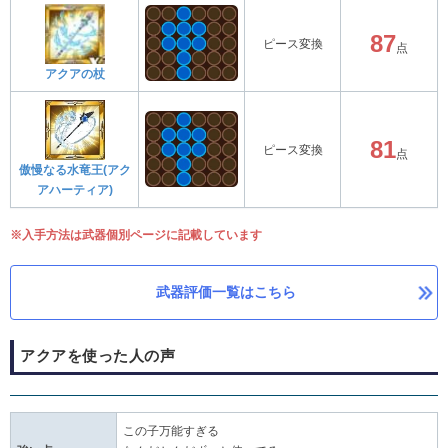
87
ピース変換
点
アクアの杖
81
ピース変換
点
傲慢なる水竜王(アク
アハーティア)
※入手方法は武器個別ページに記載しています
武器評価一覧はこちら
アクアを使った人の声
この子万能すぎる