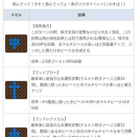
遊んでって！今すぐ遊んでってよ！角川コラボイベント(このすば！)
スキル
効果
【花鳥風月】
このターンの間、味方全員の攻撃をかなり大きく強化、この
効果は他の強化効果とは別で適用される(重複なし)、味方全
員のHPを回復、水マルチピースが多いほど回復量アップ、コ
ンボした数だけ水ピースを生成する
倍率：2.5倍ブースト/30%回復
【ゴッドブロー】
敵単体に超強力な水属性攻撃(クエスト時ダメージ上限10
億)、盤面に残った水ピースと水マルチピースが多いほど威力
アップ
倍率：0+(盤面に残った水ピース×4.85+水マルチピース×3.8
5)倍
【ゴッドレクイエム】
敵単体に超強力な水属性攻撃(クエスト時ダメージ上限12
億)、盤面にある水ピースと自分の水マルチピースを全て消費