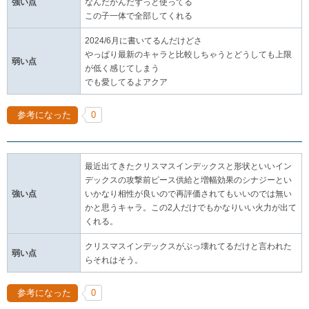
強い点
なんだかんだずっと使ってる
この子一体で全部してくれる
2024/6月に書いてるんだけどさ
やっぱり最新のキャラと比較しちゃうとどうしても上限
弱い点
が低く感じてしまう
でも愛してるよアクア
参考になった
0
最近出てきたクリスマスインデックスと形状といいイン
デックスの攻撃前ピース供給と増幅効果のシナジーとい
強い点
いかなり相性が良いので再評価されてもいいのでは無い
かと思うキャラ。この2人だけでもかなりいい火力が出て
くれる。
クリスマスインデックスがぶっ壊れてるだけと言われた
弱い点
らそれはそう。
参考になった
0