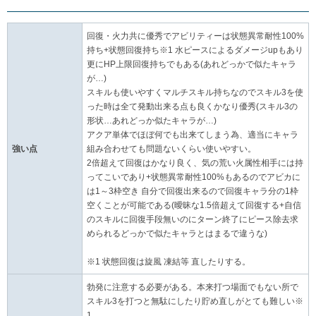
回復・火力共に優秀でアビリティーは状態異常耐性100%
持ち+状態回復持ち※1 水ピースによるダメージupもあり
更にHP上限回復持ちでもある(あれどっかで似たキャラ
が…)
スキルも使いやすくマルチスキル持ちなのでスキル3を使
った時は全て発動出来る点も良くかなり優秀(スキル3の
形状…あれどっか似たキャラが…)
アクア単体でほぼ何でも出来てしまう為、適当にキャラ
強い点
組み合わせても問題ないくらい使いやすい。
2倍超えて回復はかなり良く、気の荒い火属性相手には持
ってこいであり+状態異常耐性100%もあるのでアビカに
は1～3枠空き 自分で回復出来るので回復キャラ分の1枠
空くことが可能である(曖昧な1.5倍超えて回復する+自信
のスキルに回復手段無いのにターン終了にピース除去求
められるどっかで似たキャラとはまるで違うな)
※1 状態回復は旋風 凍結等 直したりする。
勃発に注意する必要がある。本来打つ場面でもない所で
スキル3を打つと無駄にしたり貯め直しがとても難しい※
1