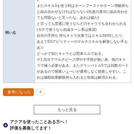
またスキル3を使う時はターンブーストやターン増幅持ち
と組み合わせなければならない(先述の適当に組み合わせ
ても問題ないと言ったな、あれは嘘だ)
と言っても普通に使うならどのキャラでも合わせられる
(ガチで使うなら勿論ターン系は推奨)
弱い点
自分の手持ち 持ちキャラ次第ではスキル3封印したり、
あえてEXアビリティーのマルチスキルを解放しない手も
あり
どっかで似たキャラとは賢者エルである。
※1 自分でマルチピース増やす手段が無い為、他のキャ
ラで補う必要がある。またグランバトル5では回数ガード
があるので開幕いぇーいが通用しなく勃発しやすい。こ
れは補助効果解除持ち入れると勃発は解消される。
参考になった
4
もっと見る
アクアを使ったことある方へ！
評価を募集してます！