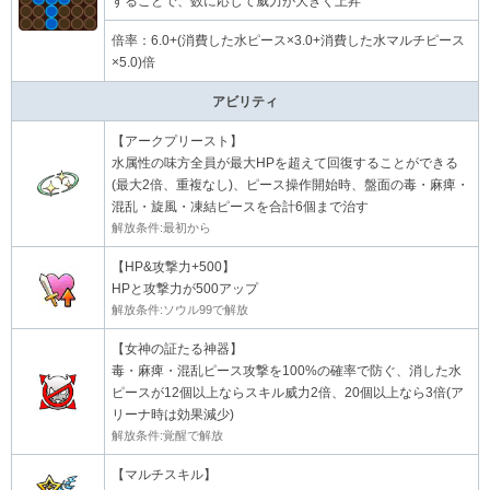
することで、数に応じて威力が大きく上昇
倍率：6.0+(消費した水ピース×3.0+消費した水マルチピース
×5.0)倍
アビリティ
【アークプリースト】
水属性の味方全員が最大HPを超えて回復することができる
(最大2倍、重複なし)、ピース操作開始時、盤面の毒・麻痺・
混乱・旋風・凍結ピースを合計6個まで治す
解放条件:最初から
【HP&攻撃力+500】
HPと攻撃力が500アップ
解放条件:ソウル99で解放
【女神の証たる神器】
毒・麻痺・混乱ピース攻撃を100%の確率で防ぐ、消した水
ピースが12個以上ならスキル威力2倍、20個以上なら3倍(ア
リーナ時は効果減少)
解放条件:覚醒で解放
【マルチスキル】