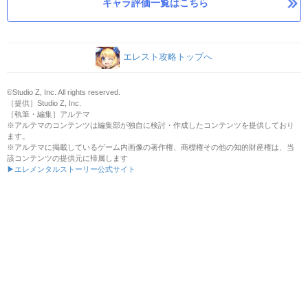
キャラ評価一覧はこちら
エレスト攻略トップへ
©Studio Z, Inc. All rights reserved.
［提供］Studio Z, Inc.
［執筆・編集］アルテマ
※アルテマのコンテンツは編集部が独自に検討・作成したコンテンツを提供しており
ます。
※アルテマに掲載しているゲーム内画像の著作権、商標権その他の知的財産権は、当
該コンテンツの提供元に帰属します
▶エレメンタルストーリー公式サイト