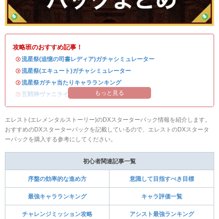
攻略班のおすすめ記事！
・
流星祭(追憶の司書レディア)ガチャシミュレーター
・
流星祭(エキュート)ガチャシミュレーター
・
流星祭ガチャ当たりキャラランキング
もっと見る
・
五戦神ヴァニライベントまとめ
エレスト(エレメンタルストーリー)のDXスターターパック情報を紹介します。
おすすめのDXスターターパックを記載しているので、エレストのDXスタータ
ーパックを購入する参考にしてください。
初心者関連記事一覧
序盤の効率的な進め方
意識して目指すべき目標
最強キャラランキング
キャラ評価一覧
チャレンジミッション攻略
アシスト最強ランキング