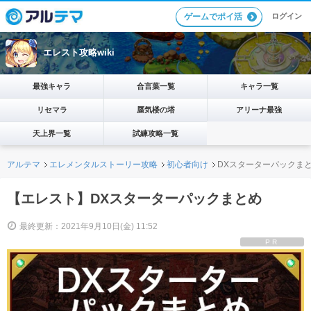
ログイン
ゲームでポイ活
エレスト攻略wiki
最強キャラ
合言葉一覧
キャラ一覧
リセマラ
蜃気楼の塔
アリーナ最強
天上界一覧
試練攻略一覧
アルテマ
エレメンタルストーリー攻略
初心者向け
DXスターターパックま
【エレスト】DXスターターパックまとめ
最終更新：2021年9月10日(金) 11:52
PR