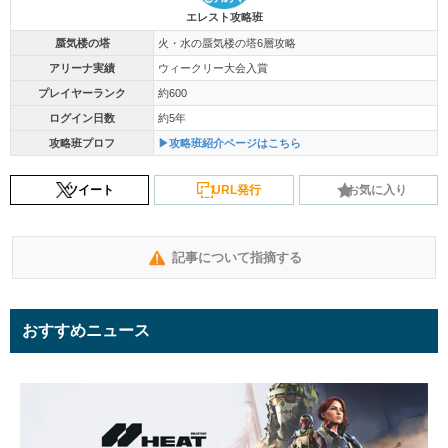
エレスト攻略班
蜃気楼の塔
火・水の蜃気楼の塔6層攻略
アリーナ実績
ウィークリー大会入賞
プレイヤーランク
約600
ログイン日数
約5年
攻略班プロフ
▶攻略班紹介ページはこちら
ツイート
URL発行
お気に入り
記事について指摘する
おすすめニュース