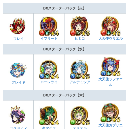
DXスターターパック【火】
イフリート
ヒミコ
大天使ウリエル
フレイ
DXスターターパック【水】
大天使ラファエ
ローレライ
アルテミシア
フレイヤ
ル
DXスターターパック【木】
大天使ガブリエ
キマイラ
デメテル
サクヤヒメ