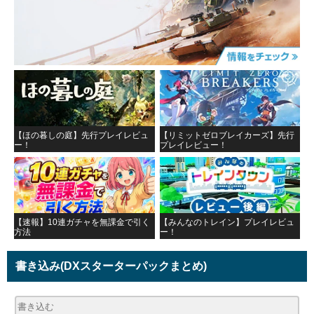
【ほの暮しの庭】先行プレイレビュ
【リミットゼロブレイカーズ】先行
ー！
プレイレビュー！
【速報】10連ガチャを無課金で引く
【みんなのトレイン】プレイレビュ
方法
ー！
書き込み
(DXスターターパックまとめ)