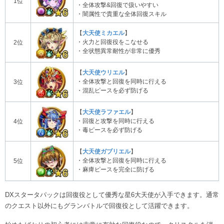
1位
・全体攻撃&回復で扱いやすい
・闇属性で貴重な全体回復スキル
【
大天使ミカエル
】
・火力と回復役をこなせる
2位
・全状態異常耐性が非常に優秀
【
大天使ウリエル
】
・全体攻撃と回復を同時に行える
3位
・混乱ピースを必ず防げる
【
大天使ラファエル
】
・回復と攻撃を同時に行える
4位
・毒ピースを必ず防げる
【
大天使ガブリエル
】
・全体攻撃と回復を同時に行える
5位
・麻痺ピースを完全に防げる
DXスタータパックは回復役として優秀な星6大天使が入手できます。通常
のクエスト以外にもグランバトルで回復役として活躍できます。