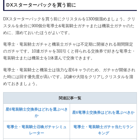
DXスターターパックを買う前に
DXスターターパックを買う前にクリスタルを1300個溜めましょう。クリ
スタルを余分に900個分竜導士&竜装騎士ガチャまたは機装士ガチャのた
めに、溜めておいたほうがよいです。
竜導士・竜装騎士ガチャと機装士ガチャは不定期に開催される期間限定
のガチャです。10連ガチャを3回引くと得られる交換券で好きな竜導士・
竜装騎士または機装士を1体選んで交換できます。
竜導士・竜装騎士と機装士は強力な星6キャラのため、ガチャが開催され
た時には回す優先度が高いです。試練や大陸をクリアしクリスタルを溜
めておきましょう。
関連記事一覧
星6竜装騎士交換券はどれを選ぶべき
星6竜導士交換券はどれを選ぶべきか
か
竜導士・竜装騎士召喚ガチャシミュ
竜導士・竜装騎士ガチャ当たりラン
レーター
キング