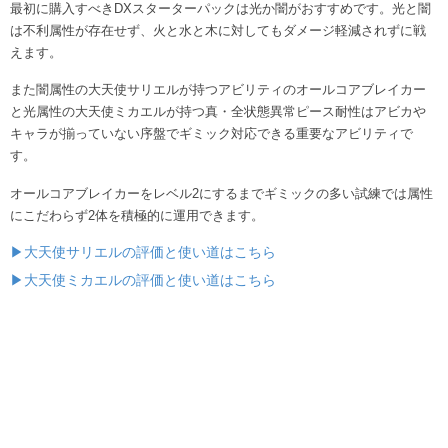
最初に購入すべきDXスターターパックは光か闇がおすすめです。光と闇
は不利属性が存在せず、火と水と木に対してもダメージ軽減されずに戦
えます。
また闇属性の大天使サリエルが持つアビリティのオールコアブレイカー
と光属性の大天使ミカエルが持つ真・全状態異常ピース耐性はアビカや
キャラが揃っていない序盤でギミック対応できる重要なアビリティで
す。
オールコアブレイカーをレベル2にするまでギミックの多い試練では属性
にこだわらず2体を積極的に運用できます。
▶大天使サリエルの評価と使い道はこちら
▶大天使ミカエルの評価と使い道はこちら