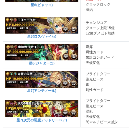
・クラックロック
星6(ビャッコ)
・凍結
・チェンジコア
・ダメージ上限15億
・12億ダメ以下無効
星6(ロスヴァイセ)
・麻痺
・属性ガード
・累計コンボガード
・天候変化
星6(ジャターユ)
・ブライトタワー
・絶光ピース
・毒
・属性ガード
星7(アンテノール)
・ブライトタワー
・絶光ピース
・混乱
・天候変化
星7(次元の悪魔デッドリーベア)
・闇マルチピース減少