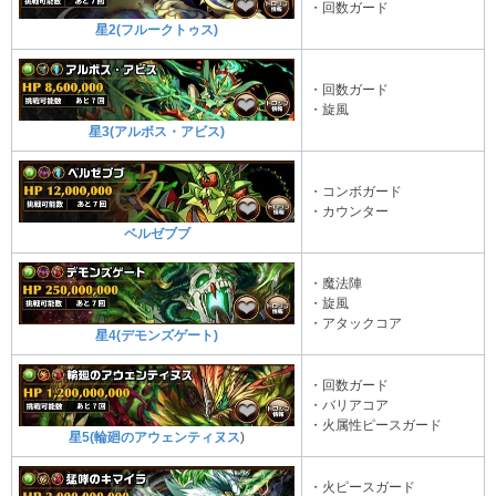
・回数ガード
星2(フルークトゥス)
・回数ガード
・旋風
星3(アルボス・アビス)
・コンボガード
・カウンター
ベルゼブブ
・魔法陣
・旋風
・アタックコア
星4(デモンズゲート)
・回数ガード
・バリアコア
・火属性ピースガード
星5(輪廻のアウェンティヌス
)
・火ピースガード