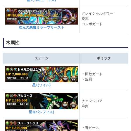
星7(コキュートス)
グレイシャルタワー
旋風
コンボガード
次元の悪魔ミラープリースト
木属性
ステージ
ギミック
・回数ガード
・旋風
星1(ソイル)
チェンジコア
麻痺
星1(パシフィス)
・毒ピース