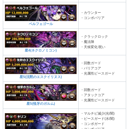
・カウンター
・コンボバリア
ベルフェゴール
・クラックロック
・魔法陣
・天候変化:呪い
星4(ネクロノミコン)
・回数ガード
・バリアコア
・光属性ピースガード
星5(沈黙のエスクイリヌス)
・回数ガード
・アタックコア
・光属性ピースガード
星5(怪牙のガルム)
・マルチピ減少(光/闇)
・ピースガード(水/闇)
・コンボガード