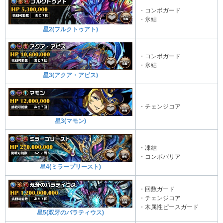
・コンボガード
・氷結
星2(フルクトゥアト)
・コンボガード
・氷結
星3(アクア・アビス)
・チェンジコア
星3(マモン)
・凍結
・コンボバリア
星4(ミラープリースト)
・回数ガード
・チェンジコア
・木属性ピースガード
星5(双牙のパラティウス)