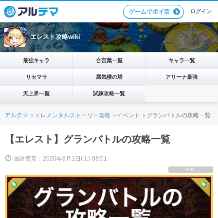
ログイン
ゲームでポイ活
エレスト攻略wiki
最強キャラ
合言葉一覧
キャラ一覧
リセマラ
蜃気楼の塔
アリーナ最強
天上界一覧
試練攻略一覧
アルテマ
エレメンタルストーリー攻略
イベント
グランバトルの攻略一覧
【エレスト】グランバトルの攻略一覧
最終更新：2026年8月1日(土) 08:01
PR