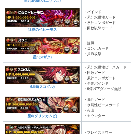
星5(灰燼のカエリウス)
・バインド
・累計水属性ガード
・累計コンボガード
・回数以降ガード
猛炎のベヒーモス
・旋風
・コンボカード
・貫通攻撃
星6(スザク)
・累計水属性ピースガード
・回数ガード
・累計コンボガード
・全体バインド
6星6(スコグル)
・9億以下ダメージ無効
・属性ガード
・水属性ピースガード
・火山
・カウンター
星6(グリンカムビ)
・ブレイズタワー