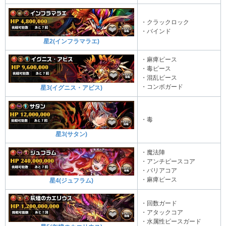
・クラックロック
・バインド
星2(インフラマラエ)
・麻痺ピース
・毒ピース
・混乱ピース
・コンボガード
星3(イグニス・アビス)
・毒
星3(サタン)
・魔法陣
・アンチピースコア
・バリアコア
・麻痺ピース
星4(ジュフラム)
・回数ガード
・アタックコア
・水属性ピースガード