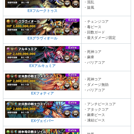
・混乱
・旋風
EXフルークトゥス
・チェンジコア
・毒ピース
・回数ガード
・最大ダメージ固定
EXグラヴィオール
・死神コア
・麻痺
・バリアコア
EXアルキュミア
・死神コア
・ダメージ無効
・バリアコア
EXフォティア
・アンチピースコア
・アタックコア
・麻痺ピース
・凍結ピース
EXヴェイパー