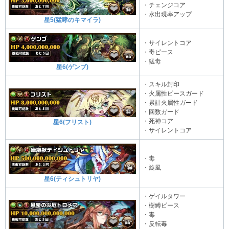
・チェンジコア
・水出現率アップ
星5(猛哮のキマイラ)
・サイレントコア
・毒ピース
・猛毒
星6(ゲンブ)
・スキル封印
・火属性ピースガード
・累計火属性ガード
・回数ガード
・死神コア
星6(フリスト)
・サイレントコア
・毒
・旋風
星6(ティシュトリヤ)
・ゲイルタワー
・樹縛ピース
・毒
・反転毒