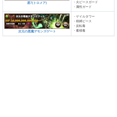
・火ピースガード
星7(トロメア)
・属性ガード
・ゲイルタワー
・樹縛ピース
・反転毒
・蓄積毒
次元の悪魔デモンズゲート