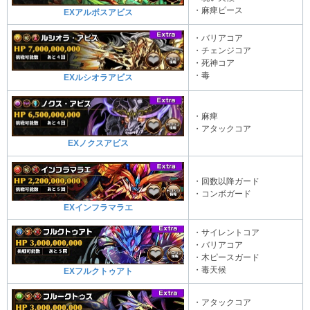
・麻痺ピース
EXアルボスアビス
・バリアコア
・チェンジコア
・死神コア
・毒
EXルシオラアビス
・麻痺
・アタックコア
EXノクスアビス
・回数以降ガード
・コンボガード
EXインフラマラエ
・サイレントコア
・バリアコア
・木ピースガード
・毒天候
EXフルクトゥアト
・アタックコア