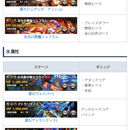
・燃焼ピース
星7(ジュデッカ・アッシュ)
・ブレイズタワー
・燃焼ピース
・会心以外ガード
次元の悪魔ジュフラム
水属性
ステージ
ギミック
・アタックコア
・麻痺ピース
・氷結
星1(ヴェイパー)
アンチピースコア
バインド
星1(アトランティス)