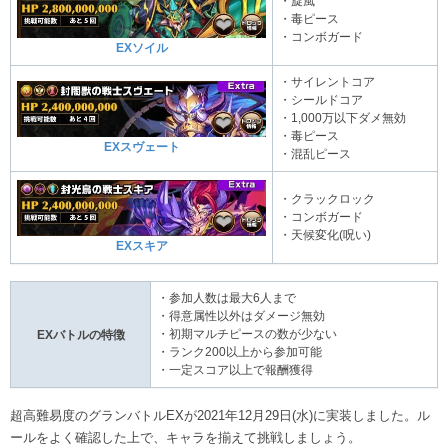
・旋風
・毒ピース
・コンボガード
EXソイル
・サイレントコア
・シールドコア
・1,000万以下ダメ無効
・毒ピース
EXスヴェート
・混乱ピース
・クラックロック
・コンボガード
・天候変化(呪い)
EXスキア
・参加人数は最大6人まで
・得意属性以外はダメージ無効
・初期マルチピースの数が少ない
EXバトルの特徴
・ランク200以上から参加可能
・一定スコア以上で報酬獲得
超高難易度のグランバトルEXが2021年12月29日(水)に実装しました。ル
ールをよく確認した上で、キャラを揃えて挑戦しましょう。