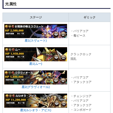
光属性
ステージ
ギミック
・バリアコア
・毒ピース
星1(スヴェート)
クラックロック
混乱
星1(ムー)
・バリアコア
・アタックコア
星2(グラヴィオール)
・チェンジコア
・バリアコア
・アタックコア
・コンボガード
星3(ルシオラ・アビス)