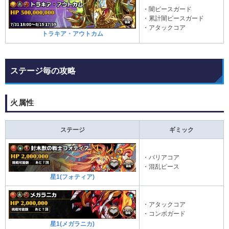
・闇ピースガード
・累計闇ピースガード
・アタックコア
トラキア・アウトカム
ステージ毎の攻略
火属性
ステージ
ギミック
・バリアコア
・混乱ピース
星1(フォティア)
・アタックコア
・コンボガード
星1(メガラニカ)