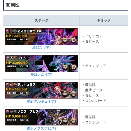
闇属性
ステージ
ギミック
・バリアコア
・毒ピース
星1(スキア)
・チェンジコア
星1(レムリア)
・魔法陣
・麻痺ピース
・毒ピース
・コンボガード
星2(アルキュミア)
・魔法陣
・コンボガード
星3(ノクスアビス)