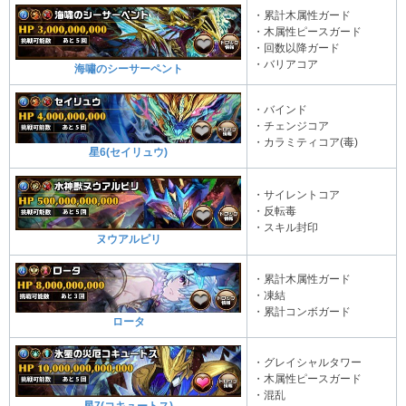
・累計木属性ガード
・木属性ピースガード
・回数以降ガード
・バリアコア
海嘯のシーサーペント
・バインド
・チェンジコア
・カラミティコア(毒)
星6(セイリュウ)
・サイレントコア
・反転毒
・スキル封印
ヌウアルピリ
・累計木属性ガード
・凍結
・累計コンボガード
ロータ
・グレイシャルタワー
・木属性ピースガード
・混乱