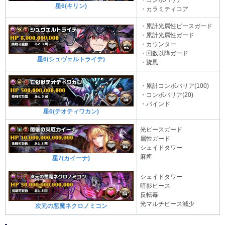
・コンボバリア
星6(キリン)
・カラミティコア
・累計光属性ピースガード
・累計光属性ガード
・カウンター
・回数以降ガード
星6(シュヴェルトライテ)
・旋風
・累計コンボバリア(100)
・コンボバリア(20)
・バインド
星6(テオティワカン)
光ピースガード
属性ガード
シェイドタワー
麻痺
星7(カイーナ)
シェイドタワー
暗影ピース
反転毒
光マルチピース減少
次元の悪魔ネクロノミコン