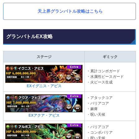
天上界グランバトル攻略はこちら
グランバトルEX攻略
ステージ
ギミック
・累計コンボガード
・水属性ピースガード
・火ピース生成
EXイグニス・アビス
・アタックコア
・バリアコア
・麻痺
・呪い天候
EXアクア・アビス
・バリアコア
・コンボバリア
・呪い天候