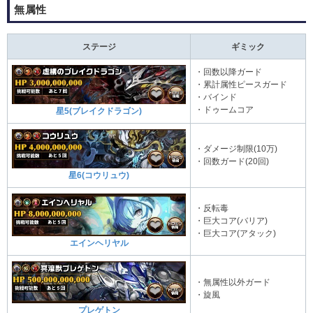
無属性
ステージ
ギミック
・回数以降ガード
・累計属性ピースガード
・バインド
・ドゥームコア
星5(ブレイクドラゴン)
・ダメージ制限(10万)
・回数ガード(20回)
星6(コウリュウ)
・反転毒
・巨大コア(バリア)
・巨大コア(アタック)
エインヘリヤル
・無属性以外ガード
・旋風
プレゲトン