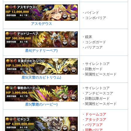
・バインド
・コンボバリア
アスモデウス
・鏡床
・コンボガード
・バリアコア
星4(デッドリーベア)
・サイレントコア
・回数ガード
・闇属性ピースガード
星5(天雷のカピトリウム)
・サイレントコア
・アンチピースコア
・回数以降ガード
・闇属性ピースガード
星5(撃翅のハーピー)
・
ドゥームコア
・
アタックコア
・
バリアコア
・
回数バリア