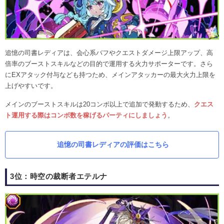
追憶の司書レディアは、会心系バフやクエストダメージ上限アップ、高
倍率のブーストスキルなどの目的で運用する火力サポーターです。さら
にEXアタック付与なども持つため、メインアタッカーの最大火力上限を
上げやすいです。
メインのブーストスキルは20コンボ以上で追加で発動するため、
クエス
ト運用する際はコンボ数を稼げるパーティにしましょう
。
追憶の司書レディアの評価はこちら
3位：時空の裁断者エテルナ