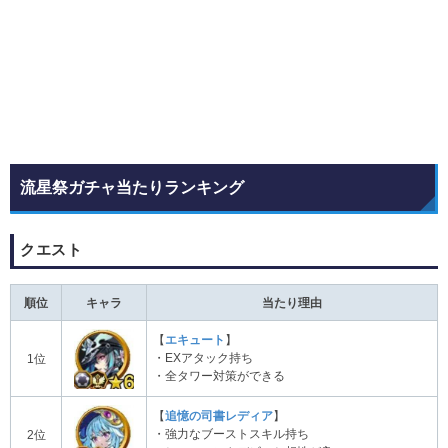
流星祭ガチャ当たりランキング
クエスト
順位
キャラ
当たり理由
【
エキュート
】
・EXアタック持ち
1位
・全タワー対策ができる
【
追憶の司書レディア
】
・強力なブーストスキル持ち
2位