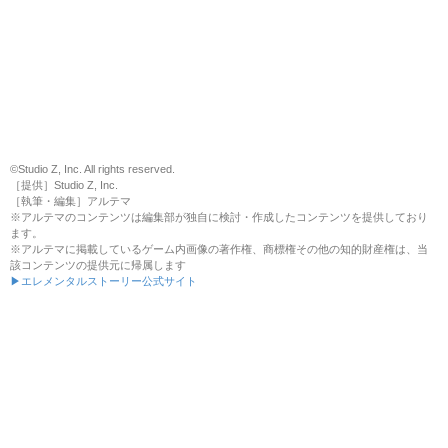
©Studio Z, Inc. All rights reserved.
［提供］Studio Z, Inc.
［執筆・編集］アルテマ
※アルテマのコンテンツは編集部が独自に検討・作成したコンテンツを提供しており
ます。
※アルテマに掲載しているゲーム内画像の著作権、商標権その他の知的財産権は、当
該コンテンツの提供元に帰属します
▶エレメンタルストーリー公式サイト