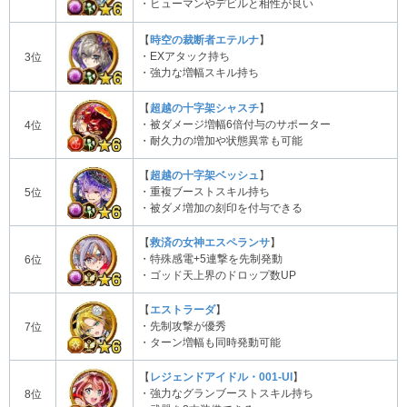
・ヒューマンやデビルと相性が良い
【
時空の裁断者エテルナ
】
・EXアタック持ち
3位
・強力な増幅スキル持ち
【
超越の十字架シャスチ
】
・被ダメージ増幅6倍付与のサポーター
4位
・耐久力の増加や状態異常も可能
【
超越の十字架ベッシュ
】
・重複ブーストスキル持ち
5位
・被ダメ増加の刻印を付与できる
【
救済の女神エスペランサ
】
・特殊感電+5連撃を先制発動
6位
・ゴッド天上界のドロップ数UP
【
エストラーダ
】
・先制攻撃が優秀
7位
・ターン増幅も同時発動可能
【
レジェンドアイドル・001-UI
】
・強力なグランブーストスキル持ち
8位