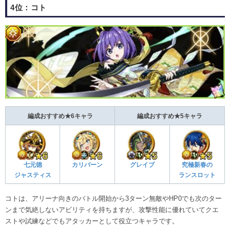
4位：コト
編成おすすめ★6キャラ
編成おすすめ★5キャラ
七元徳
カリバーン
グレイブ
究極新春の
ジャスティス
ランスロット
コトは、アリーナ向きのバトル開始から3ターン無敵やHP0でも次のター
ンまで気絶しないアビリティを持ちますが、攻撃性能に優れていてクエ
ストや試練などでもアタッカーとして役立つキャラです。