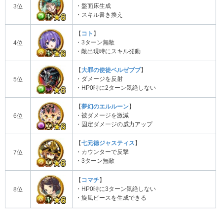
・盤面床生成
3位
・スキル書き換え
【
コト
】
・3ターン無敵
4位
・敵出現時にスキル発動
【
大罪の使徒ベルゼブブ
】
・ダメージを反射
5位
・HP0時に2ターン気絶しない
【
夢幻のエルルーン
】
・被ダメージを激減
6位
・固定ダメージの威力アップ
【
七元徳ジャスティス
】
・カウンターで反撃
7位
・3ターン無敵
【
コマチ
】
・HP0時に3ターン気絶しない
8位
・旋風ピースを生成できる