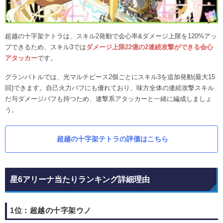
超越の十字架テトラは、スキル2発動で会心率&ダメージ上限を120%アッ
プできるため、スキル3では
ダメージ上限22億の2連続攻撃ができる会心
アタッカー
です。
グランバトルでは、光マルチピース2個ごとにスキル3を追加発動(最大15
回)できます。自己火力バフにも優れており、味方全体の連続攻撃スキル
だ与ダメージバフも持つため、連撃系アタッカーと一緒に編成しましょ
う。
超越の十字架テトラの評価はこちら
星6アリーナ当たりランキング詳細理由
1位：超越の十字架ウノ