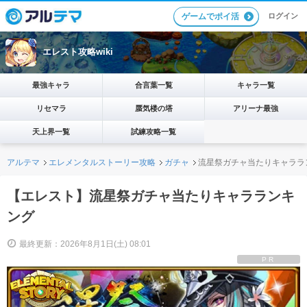
ログイン
ゲームでポイ活
エレスト攻略wiki
最強キャラ
合言葉一覧
キャラ一覧
リセマラ
蜃気楼の塔
アリーナ最強
天上界一覧
試練攻略一覧
アルテマ
エレメンタルストーリー攻略
ガチャ
流星祭ガチャ当たりキャララ
【エレスト】流星祭ガチャ当たりキャラランキ
ング
最終更新：2026年8月1日(土) 08:01
PR