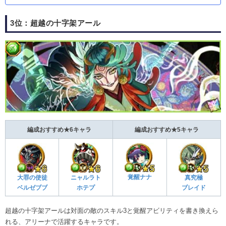
3位：超越の十字架アール
編成おすすめ★6キャラ
編成おすすめ★5キャラ
覚醒ナナ
大罪の使徒
ニャルラト
真究極
ベルゼブブ
ホテプ
ブレイド
超越の十字架アールは対面の敵のスキル3と覚醒アビリティを書き換えら
れる、アリーナで活躍するキャラです。