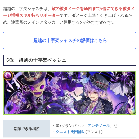
超越の十字架シャスチは、
敵の被ダメージを66回まで6倍にできる被ダメ
ージ増幅スキル持ちサポーター
です。ダメージ上限も引き上げられるた
め、連撃系のメインアタッカーと運用するのがおすすめです。
超越の十字架シャスチの評価はこちら
5位：超越の十字架ベッシュ
・星7グランバトル「
アンテノール
」他
活躍できる場所
・
クエスト周回補助
(アシスト)