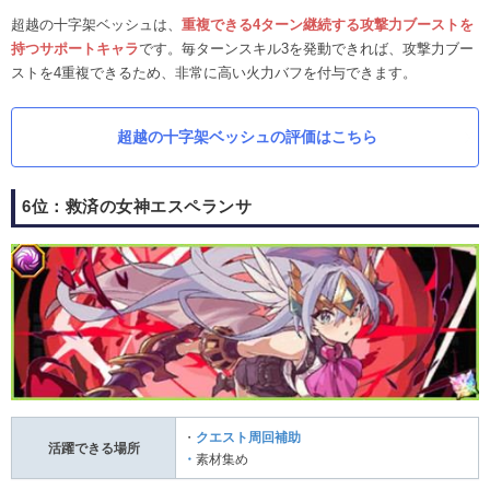
超越の十字架ベッシュは、
重複できる4ターン継続する攻撃力ブーストを
持つサポートキャラ
です。毎ターンスキル3を発動できれば、攻撃力ブー
ストを4重複できるため、非常に高い火力バフを付与できます。
超越の十字架ベッシュの評価はこちら
6位：救済の女神エスペランサ
・
クエスト周回補助
活躍できる場所
・
素材集め