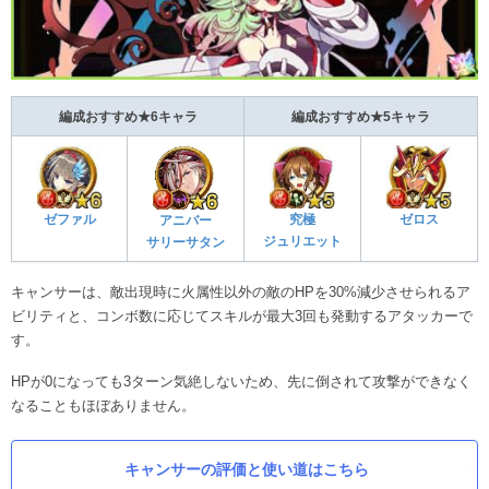
編成おすすめ★6キャラ
編成おすすめ★5キャラ
ゼファル
究極
ゼロス
アニバー
ジュリエット
サリーサタン
キャンサーは、敵出現時に火属性以外の敵のHPを30%減少させられるア
ビリティと、コンボ数に応じてスキルが最大3回も発動するアタッカーで
す。
HPが0になっても3ターン気絶しないため、先に倒されて攻撃ができなく
なることもほぼありません。
キャンサーの評価と使い道はこちら