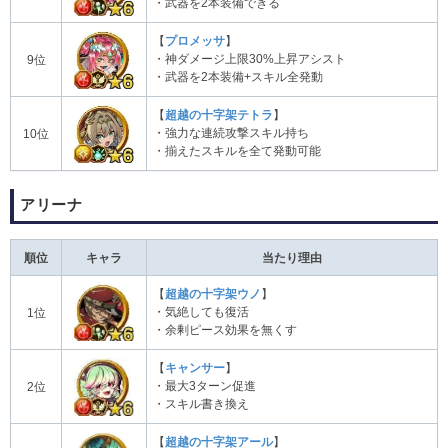
・武器を2本装備できる
【
プロメッサ
】
・神ダメージ上限30%上昇アシスト
9位
・武器を2本装備+スキル全発動
【
超越の十字架テトラ
】
・強力な連続攻撃スキル持ち
10位
・揃えたスキルを全て発動可能
アリーナ
順位
キャラ
当たり理由
【
超越の十字架ウノ
】
・気絶しても復活
1位
・余剰ピース効果を無くす
【
キャンサー
】
・最大3ターン促進
2位
・スキル書き換え
【
超越の十字架アール
】