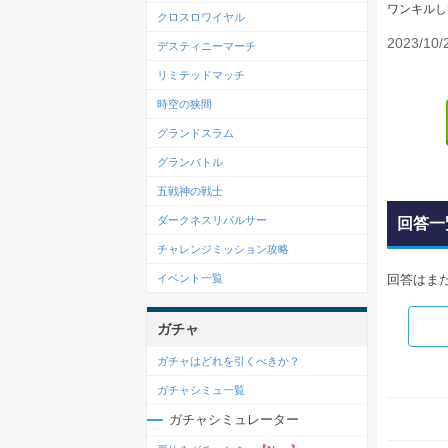
ワンキルし
クロスロワイヤル
2023/10/
デスティニーマーチ
リミテッドマッチ
時空の狭間
グランドスラム
グランバトル
五戦神の戦士
ダークネスリパルサー
回答一
チャレンジミッション攻略
イベント一覧
回答はま
ガチャ
ガチャはどれを引くべきか？
ガチャシミュ一覧
ガチャシミュレーター