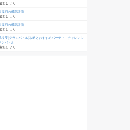
名無し
より
影魔刃の最新評価
名無し
より
影魔刃の最新評価
名無し
より
重樫雫(グランバトル)攻略とおすすめパーティ｜チャレンジ
ランバトル
名無し
より