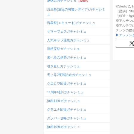
夏休みガチャシミュ
【New】
©Studio Z, In
流星祭(追憶の司書レディア)ガチャシミ
［提供］Studio
ュ
［執筆・編
※アルテマ
流星祭(エキュート)ガチャシミュ
※アルテマ
テンツの提
サマーフェスガチャシミュ
▶エレメン
人気キャラ選抜ガチャシミュ
新精霊祭ガチャシミュ
選べる六星祭ガチャシミュ
引き直しガチャシミュ
天上界2実装記念ガチャシミュ
クロロワ応援ガチャシミュ
11周年特別ガチャシミュ
無料11連ガチャシミュ
グラユナ応援ガチャシミュ
グラバト攻略ガチャシミュ
無料10連ガチャシミュ