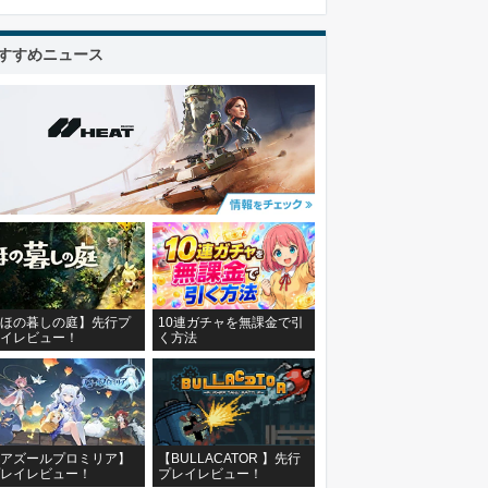
すすめニュース
ほの暮しの庭】先行プ
10連ガチャを無課金で引
イレビュー！
く方法
アズールプロミリア】
【BULLACATOR 】先行
レイレビュー！
プレイレビュー！