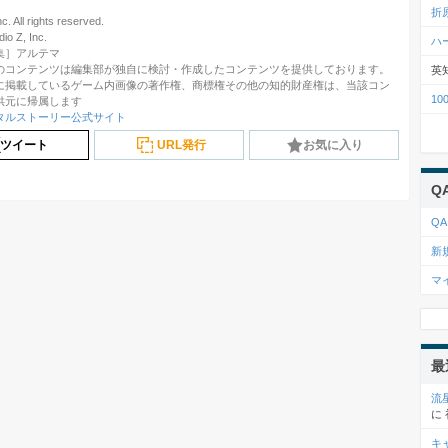
折
c. All rights reserved.
 Z, Inc.
ハ
集］アルテマ
のコンテンツは編集部が独自に検討・作成したコンテンツを提供しております。
英
に掲載しているゲーム内画像の著作権、商標権その他の知的財産権は、当該コン
1
供元に帰属します
タルストーリー公式サイト
ツイート
URL発行
お気に入り
Q
QA
新
マ
最
流
に
キ