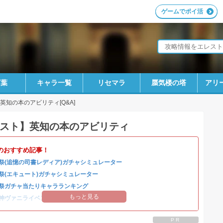
ゲームでポイ活
言葉
キャラ一覧
リセマラ
蜃気楼の塔
アリ
英知の本のアビリティ[Q&A]
スト】英知の本のアビリティ
のおすすめ記事！
祭(追憶の司書レディア)ガチャシミュレーター
祭(エキュート)ガチャシミュレーター
祭ガチャ当たりキャラランキング
もっと見る
神ヴァニライベントまとめ
PR