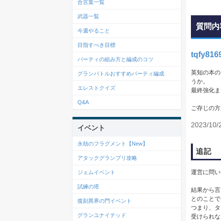
合言葉一覧
武器一覧
質問内
今週やること
目指すべき目標
tqfy816
パーティの組み方と編成のコツ
英知の本の
グランバトルおすすめパーティ編成
うか。
エレストクイズ
最終強化
Q&A
ご存じの方
2023/10/
イベント
永劫のフラグメント【New】
追記
アタックグランプリ攻略
運営に問い
ジェムイベント
試練の塔
結果から言
とのことで
復刻異界の門イベント
つまり、タ
グランユナイテッド
受けられな