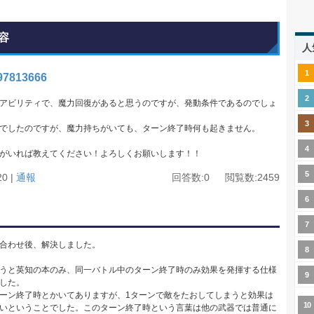
容
人
97813666
アビリティで、魔力回復があると思うのですが、発動条件であるのでしょ
までしたのですが、魔力持ちがいても、ターン終了時何も起きません。
がいれば教えてください！よろしくお願いします！！
20 |
通報
回答数:0 閲覧数:2459
合わせ後、解決しました。
うと英知の本のみ、同一バトル中のターン終了時のみ効果を発揮する仕様
した。
ーン終了時とかいてありますが、1ターンで敵をたおしてしまうと効果は
いということでした。このターン終了時という言葉は他の武器では普通に