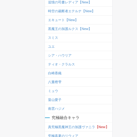
追憶の司書レディア【New】
時空の裁断者エテルナ【New】
エキュート【New】
黒魔王の加護ルクス【New】
スミス
ユエ
シア・ハウリア
ティオ・クラルス
白崎香織
八重樫雫
ミュウ
畠山愛子
南雲ハジメ
究極融合キャラ
真究極黒魔神王の加護ヴァニラ
【New】
究極真夏のリウィア