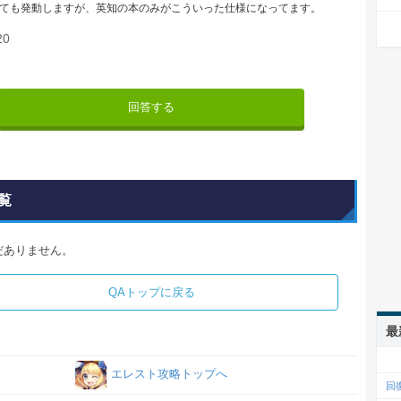
ても発動しますが、英知の本のみがこういった仕様になってます。
20
回答する
覧
だありません。
QAトップに戻る
最
エレスト攻略トップへ
回