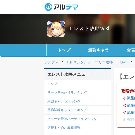
エレスト攻略wiki
トップ
最強キャラ
合
アルテマ
エレメンタルストーリー攻略
Q&A
エレスト攻略メニュー
【エレ
トップ
攻略班
リセマラ当たりランキング
・
流星
最強キャラランキング
・
流星
最強試練キャラランキング
・
流星
アリーナ最強パーティランキング
・
五戦
速報まとめと最新情報