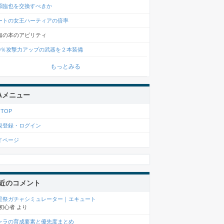
原臨也を交換すべきか
ートの女王ハーティアの倍率
知の本のアビリティ
00％攻撃力アップの武器を２本装備
もっとみる
Aメニュー
 TOP
規登録・ログイン
イページ
近のコメント
星祭ガチャシミュレーター｜エキュート
初心者
より
ャラの育成要素と優先度まとめ