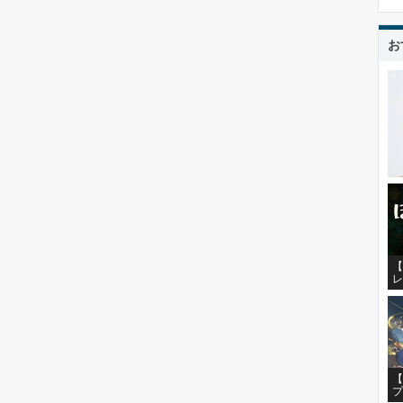
お
【
レ
【
プ