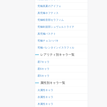
究極真夏のアイフェ
真究極ネフティス
究極軽音部セラフィム
究極剣道部シュヴェルトライテ
真究極バステト
究極チョコハバキ
究極バレンタインイスラフィル
レアリティ別キャラ一覧
星7キャラ
星6キャラ
星5キャラ
属性別キャラ一覧
火属性キャラ
水属性キャラ
木属性キャラ