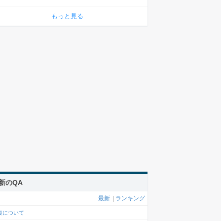
もっと見る
新のQA
最新
|
ランキング
復について