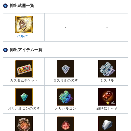
排出武器一覧
-
-
ハルパー
排出アイテム一覧
カスタムチケット
ミスリルの欠片
ミスリル
オリハルコンの欠片
オリハルコン
覇鉄鉱Ⅰ～Ⅴ