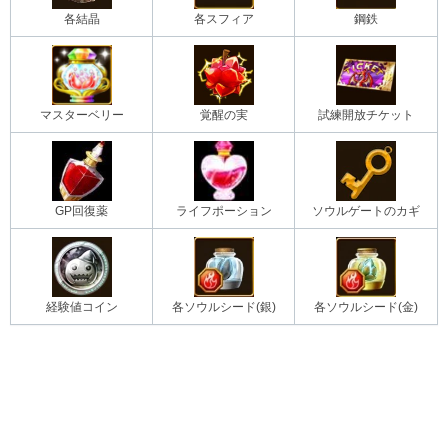
各結晶
各スフィア
鋼鉄
マスターベリー
覚醒の実
試練開放チケット
GP回復薬
ライフポーション
ソウルゲートのカギ
経験値コイン
各ソウルシード(銀)
各ソウルシード(金)