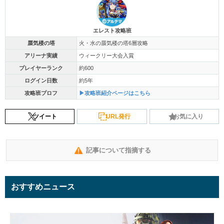
エレスト攻略班
蜃気楼の塔
火・水の蜃気楼の塔6層攻略
アリーナ実績
ウィークリー大会入賞
プレイヤーランク
約600
ログイン日数
約5年
攻略班プロフ
▶攻略班紹介ページはこちら
ツイート
URL発行
お気に入り
記事について指摘する
おすすめニュース