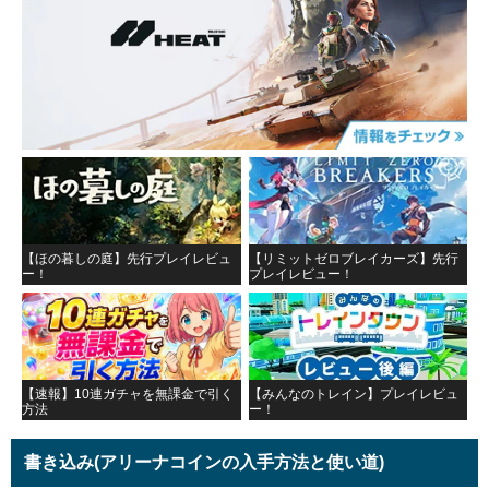
【ほの暮しの庭】先行プレイレビュ
【リミットゼロブレイカーズ】先行
ー！
プレイレビュー！
【速報】10連ガチャを無課金で引く
【みんなのトレイン】プレイレビュ
方法
ー！
書き込み
(アリーナコインの入手方法と使い道)