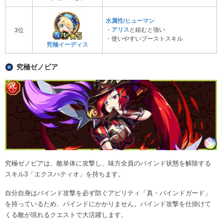
水属性
/
ヒューマン
・
アリス
と組むと強い
3位
・使いやすいブーストスキル
究極イーディス
究極ゼノビア
究極ゼノビアは、敵単体に攻撃し、味方全員のバインド状態を解除する
スキル3「エクスハティオ」を持ちます。
自分自身はバインド攻撃を必ず防ぐアビリティ「真・バインドガード」
を持っているため、バインドにかかりません。バインド攻撃を仕掛けて
くる敵が現れるクエストで大活躍します。