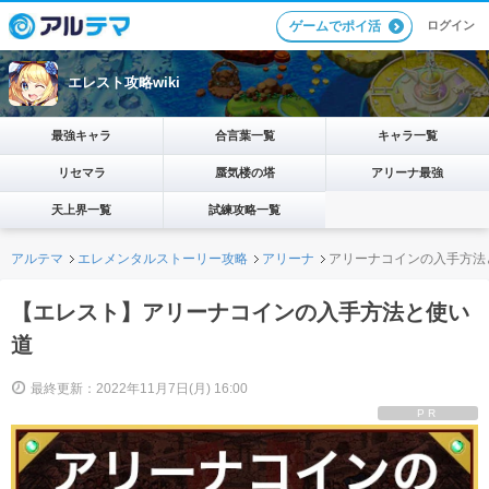
ログイン
ゲームでポイ活
エレスト攻略wiki
最強キャラ
合言葉一覧
キャラ一覧
リセマラ
蜃気楼の塔
アリーナ最強
天上界一覧
試練攻略一覧
アルテマ
エレメンタルストーリー攻略
アリーナ
アリーナコインの入手方法
【エレスト】アリーナコインの入手方法と使い
道
最終更新：2022年11月7日(月) 16:00
PR