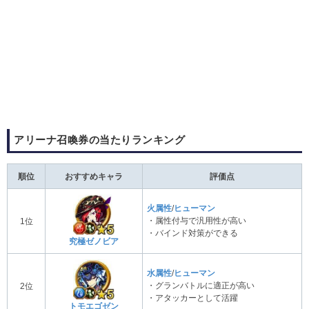
アリーナ召喚券の当たりランキング
順位
おすすめキャラ
評価点
火属性
/
ヒューマン
・属性付与で汎用性が高い
1位
・バインド対策ができる
究極ゼノビア
水属性
/
ヒューマン
・グランバトルに適正が高い
2位
・アタッカーとして活躍
トモエゴゼン