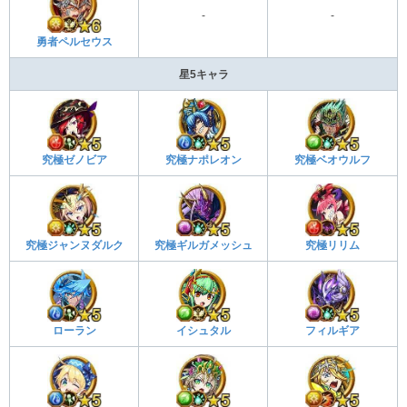
-
-
勇者ペルセウス
星5キャラ
究極ゼノビア
究極ナポレオン
究極ベオウルフ
究極ジャンヌダルク
究極ギルガメッシュ
究極リリム
ローラン
イシュタル
フィルギア