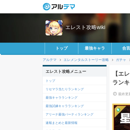
エレスト攻略wiki
トップ
最強キャラ
合
アルテマ
エレメンタルストーリー攻略
ガチャ
エレスト攻略メニュー
【エレ
トップ
ランキ
リセマラ当たりランキング
最終更新
最強キャラランキング
最強試練キャラランキング
アリーナ最強パーティランキング
速報まとめと最新情報