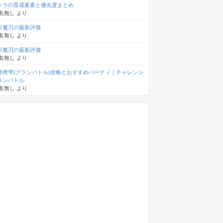
ャラの育成要素と優先度まとめ
名無し
より
影魔刃の最新評価
名無し
より
影魔刃の最新評価
名無し
より
重樫雫(グランバトル)攻略とおすすめパーティ｜チャレンジ
ランバトル
名無し
より