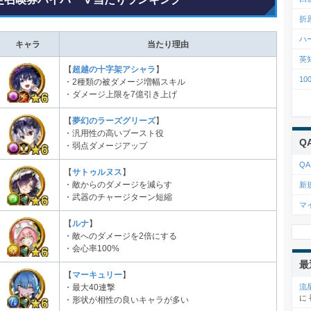
折
ハ
キャラ
当たり理由
英
【
超越の十字架アシャラ
】
1
・2種類の被ダメージ増幅スキル
・ダメージ上限を7億引き上げ
【
夢幻のラーズグリーズ
】
・汎用性の高いブースト役
Q
・弱点ダメージアップ
QA
【
サトゥルヌス
】
・敵からのダメージを減らす
新
・武器のチャージターン短縮
マ
【
ルナ
】
・敵へのダメージを2倍にする
・会心率100%
最
【
マーキュリー
】
流
・最大40連撃
に
・形状が相性の良いキャラが多い