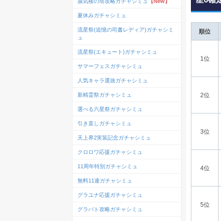
蜃気楼の塔攻略ガチャシミュ
【New】
夏休みガチャシミュ
流星祭(追憶の司書レディア)ガチャシミ
順位
ュ
流星祭(エキュート)ガチャシミュ
1位
サマーフェスガチャシミュ
人気キャラ選抜ガチャシミュ
新精霊祭ガチャシミュ
2位
選べる六星祭ガチャシミュ
引き直しガチャシミュ
3位
天上界2実装記念ガチャシミュ
クロロワ応援ガチャシミュ
11周年特別ガチャシミュ
4位
無料11連ガチャシミュ
グラユナ応援ガチャシミュ
5位
グラバト攻略ガチャシミュ