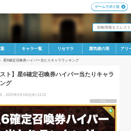
ゲームでポイ活
言葉
キャラ一覧
リセマラ
蜃気楼の塔
アリ
星6確定召喚券ハイパー当たりキャラランキング
スト】星6確定召喚券ハイパー当たりキャラ
ング
：2025年4月16日(水) 13:22
PR