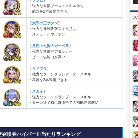
プ
【
ブラム
】
・強力な重複ブーストスキル持ち
・武器を2本装備できる
ス
【
大罪の王サタン
】
・強力な連続攻撃スキル持ち
・真デュアルウェポン
【
反逆の七賢人ガーベラ
】
・強力な無属性アタッカー
・ピース供給力が高い
【
ライブラ
】
・強力なターングランブーストスキル
・武器を2本装備できる
【
スカイ
】
・強力なターングランブーストスキル
・ターン終了時にほぼ全ての補助効果解除
定召喚券ハイパーⅢ当たりランキング