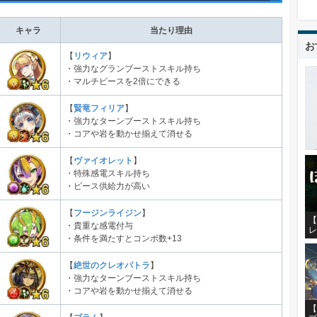
キャラ
当たり理由
お
【
リウィア
】
・強力なグランブーストスキル持ち
・マルチピースを2倍にできる
【
賢竜フィリア
】
・強力なターンブーストスキル持ち
・コアや岩を動かせ揃えて消せる
【
ヴァイオレット
】
・特殊感電スキル持ち
・ピース供給力が高い
【
フージンライジン
】
【
・貴重な感電付与
レ
・条件を満たすとコンボ数+13
【
絶世のクレオパトラ
】
・強力なターンブーストスキル持ち
・コアや岩を動かせ揃えて消せる
【