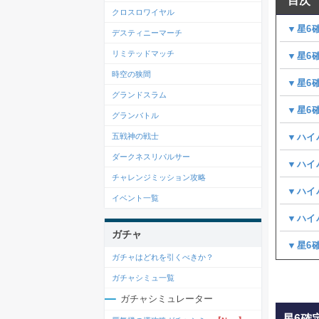
目次
クロスロワイヤル
▼星6
デスティニーマーチ
リミテッドマッチ
▼星6
時空の狭間
▼星6
グランドスラム
▼星6
グランバトル
▼ハイ
五戦神の戦士
ダークネスリパルサー
▼ハイ
チャレンジミッション攻略
▼ハイ
イベント一覧
▼ハイ
ガチャ
▼星6
ガチャはどれを引くべきか？
ガチャシミュ一覧
ガチャシミュレーター
星6確