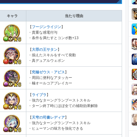
キャラ
当たり理由
【
フージンライジン
】
・貴重な感電付与
・条件を満たすとコンボ数+13
【
大罪の王サタン
】
・揃えたスキルをすべて発動
・真デュアルウェポン
【
究極ゼウス・アビス
】
・周回に便利なアタッカー
・極オールコアブレイカー
【
ライブラ
】
・強力なターングランブーストスキル
・ターン終了時にほぼ全ての補助効果解除
【
天穹の司書レディア
】
・強力なターングランブーストスキル
・ヒューマンの味方を強化できる