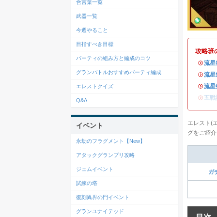
合言葉一覧
武器一覧
今週やること
目指すべき目標
攻略班
パーティの組み方と編成のコツ
・
流星
グランバトルおすすめパーティ編成
・
流星
・
流星
エレストクイズ
・
五戦
Q&A
エレスト(
イベント
グをご紹介
永劫のフラグメント【New】
アタックグランプリ攻略
ジェムイベント
ガ
試練の塔
復刻異界の門イベント
グランユナイテッド