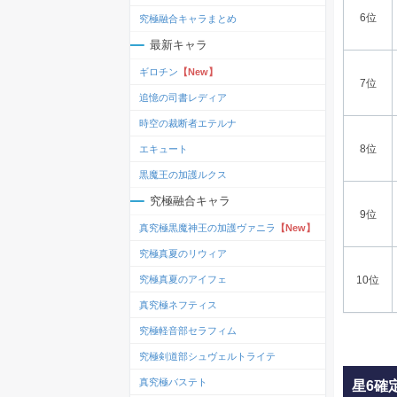
6位
究極融合キャラまとめ
最新キャラ
ギロチン
【New】
7位
追憶の司書レディア
時空の裁断者エテルナ
8位
エキュート
黒魔王の加護ルクス
究極融合キャラ
9位
真究極黒魔神王の加護ヴァニラ
【New】
究極真夏のリウィア
究極真夏のアイフェ
10位
真究極ネフティス
究極軽音部セラフィム
究極剣道部シュヴェルトライテ
真究極バステト
星6確