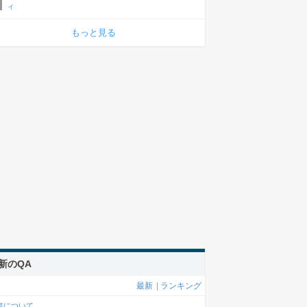
ィ
もっと見る
新のQA
最新
|
ランキング
復について