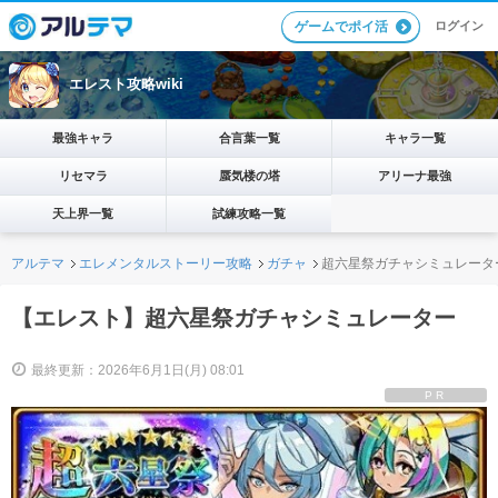
ログイン
ゲームでポイ活
エレスト攻略wiki
最強キャラ
合言葉一覧
キャラ一覧
リセマラ
蜃気楼の塔
アリーナ最強
天上界一覧
試練攻略一覧
アルテマ
エレメンタルストーリー攻略
ガチャ
超六星祭ガチャシミュレータ
【エレスト】超六星祭ガチャシミュレーター
最終更新：2026年6月1日(月) 08:01
PR