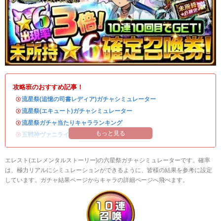
攻略班のおすすめ記事！
・
流星祭(追憶の司書レディア)ガチャシミュレーター
・
流星祭(エキュート)ガチャシミュレーター
・
流星祭ガチャ当たりキャラランキング
もっと見る
・
五戦神ヴァニライベントまとめ
エレスト(エレメンタルストーリー)の六星祭ガチャシミュレーターです。確率
は、極力リアルにシミュレーションができるように、皆様の結果を参考に設定
しています。ガチャ結果ページからキャラの詳細ページへ飛べます。