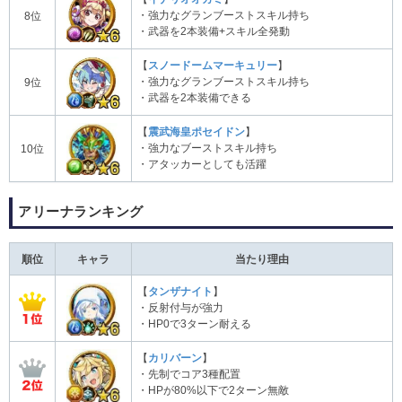
・強力なグランブーストスキル持ち
8位
・武器を2本装備+スキル全発動
【
スノードームマーキュリー
】
・強力なグランブーストスキル持ち
9位
・武器を2本装備できる
【
震武海皇ポセイドン
】
・強力なブーストスキル持ち
10位
・アタッカーとしても活躍
アリーナランキング
順位
キャラ
当たり理由
【
タンザナイト
】
・反射付与が強力
・HP0で3ターン耐える
【
カリバーン
】
・先制でコア3種配置
・HPが80%以下で2ターン無敵