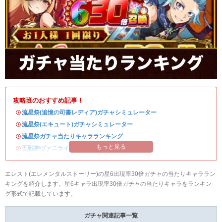
攻略班のおすすめ記事！
・
流星祭(追憶の司書レディア)ガチャシミュレーター
・
流星祭(エキュート)ガチャシミュレーター
・
流星祭ガチャ当たりキャラランキング
もっと見る
・
五戦神ヴァニライベントまとめ
エレスト(エレメンタルストーリー)の星6出現率30倍ガチャの当たりキャララン
キングを紹介します。星6キャラ出現率30倍ガチャの当たりキャラをランキン
グ形式で記載しています。
ガチャ関連記事一覧