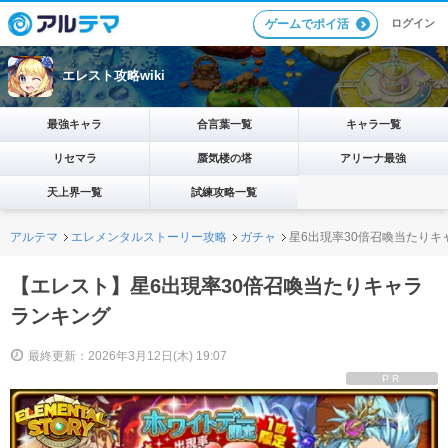
ログイン
ゲームでポイ活
エレスト攻略wiki
最強キャラ
合言葉一覧
キャラ一覧
リセマラ
蜃気楼の塔
アリーナ最強
天上界一覧
試練攻略一覧
アルテマ
エレメンタルストーリー攻略
ガチャ
星6出現率30倍召喚当たりキ
【エレスト】星6出現率30倍召喚当たりキャラ
ランキング
最終更新：2026年3月12日(木) 19:07
PR