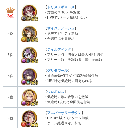
【
トリスメギストス
】
・対面のスキル3を変化
・HP0で3ターン気絶しない
【
サイクラノーシュ
】
・覚醒アビリティ無効
4位
・全滅時に全員復活
【
テイルフィング
】
・アリーナ時、与ダメは最大HPを減少
5位
・アリーナ時、先制効果、蘇生を無効
【
グリモワール
】
・貫通無効+5回ダメ100%軽減付与
6位
・15%時と気絶時に耐えられる
【
ウロボロス
】
・気絶時に敵の攻撃力を激減
7位
・気絶時1度だけ全回復を付与
【
アニバーサリーサタン
】
・HP70%以下で3ターン無敵
8位
・ターン経過スキル持ち