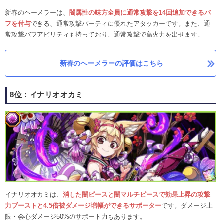
新春のヘーメラーは、
闇属性の味方全員に通常攻撃を14回追加できるバ
フを付与
できる、通常攻撃パーティに優れたアタッカーです。また、通
常攻撃バフアビリティも持っており、通常攻撃で高火力を出せます。
新春のヘーメラーの評価はこちら
8位：イナリオオカミ
イナリオオカミは、
消した闇ピースと闇マルチピースで効果上昇の攻撃
力ブーストと4.5倍被ダメージ増幅ができるサポーター
です。ダメージ上
限・会心ダメージ50%のサポート力もあります。