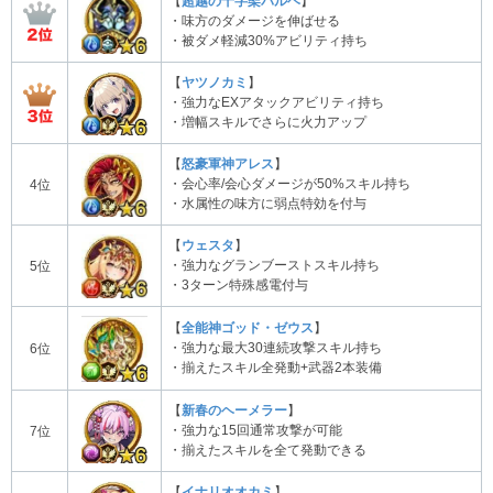
【
超越の十字架バルヘ
】
・味方のダメージを伸ばせる
・被ダメ軽減30%アビリティ持ち
【
ヤツノカミ
】
・強力なEXアタックアビリティ持ち
・増幅スキルでさらに火力アップ
【
怒豪軍神アレス
】
・会心率/会心ダメージが50%スキル持ち
4位
・水属性の味方に弱点特効を付与
【
ウェスタ
】
・強力なグランブーストスキル持ち
5位
・3ターン特殊感電付与
【
全能神ゴッド・ゼウス
】
・強力な最大30連続攻撃スキル持ち
6位
・揃えたスキル全発動+武器2本装備
【
新春のヘーメラー
】
・強力な15回通常攻撃が可能
7位
・揃えたスキルを全て発動できる
【
イナリオオカミ
】