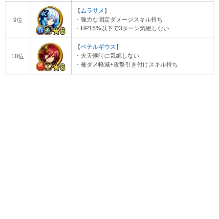
【
ムラサメ
】
・強力な固定ダメージスキル持ち
9位
・HP15%以下で3ターン気絶しない
【
ベテルギウス
】
・火天候時に気絶しない
10位
・被ダメ軽減+攻撃引き付けスキル持ち