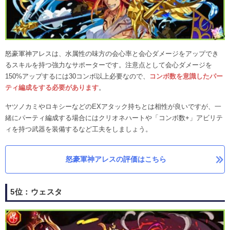
怒豪軍神アレス
は、水属性の味方の会心率と会心ダメージをアップでき
るスキルを持つ強力なサポーターです。注意点として会心ダメージを
150%アップするには30コンボ以上必要なので、
コンボ数を意識したパー
ティ編成をする必要があります
。
ヤツノカミやロキシーなどのEXアタック持ちとは相性が良いですが、一
緒にパーティ編成する場合にはクリオネハートや「コンボ数+」アビリテ
ィを持つ武器を装備するなど工夫をしましょう。
怒豪軍神アレスの評価はこちら
5位：ウェスタ