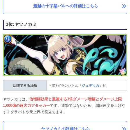
超越の十字架バルへの評価はこちら
3位:ヤツノカミ
活躍できる場所
・星7グランバトル「
ジュデッカ
」他
ヤツノカミは、
他増幅効果と重複する3倍ダメージ増幅とダメージ上限
1,000億の超火力アタッカー
です。連撃ではないため、周回速度を上げや
すくグラバトや天上界で役立ちます。
ヤツノカミの評価はこちら