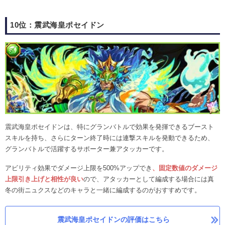
10位：震武海皇ポセイドン
震武海皇ポセイドンは、特にグランバトルで効果を発揮できるブースト
スキルを持ち、さらにターン終了時には連撃スキルを発動できるため、
グランバトルで活躍するサポーター兼アタッカーです。
アビリティ効果でダメージ上限を500%アップでき
、固定数値のダメージ
上限引き上げと相性が良い
ので、アタッカーとして編成する場合には真
冬の街ニュクスなどのキャラと一緒に編成するのがおすすめです。
震武海皇ポセイドンの評価はこちら