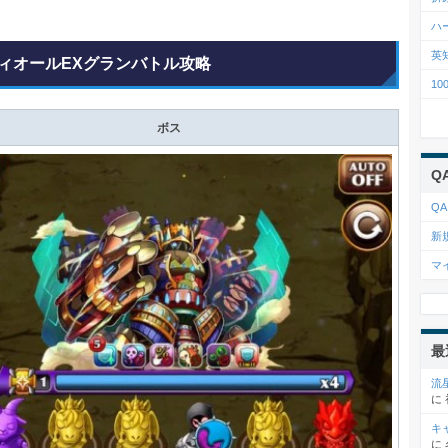
ハ
英
ィオールEXグランバトル攻略
1
ボス
Q
QA
新
マ
最
流
に
キ
に