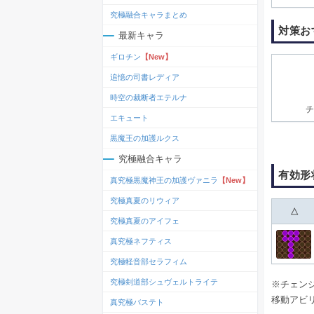
究極融合キャラまとめ
対策お
最新キャラ
ギロチン
【New】
追憶の司書レディア
時空の裁断者エテルナ
チ
エキュート
黒魔王の加護ルクス
究極融合キャラ
有効形
真究極黒魔神王の加護ヴァニラ
【New】
究極真夏のリウィア
△
究極真夏のアイフェ
真究極ネフティス
究極軽音部セラフィム
究極剣道部シュヴェルトライテ
※チェン
移動アビ
真究極バステト