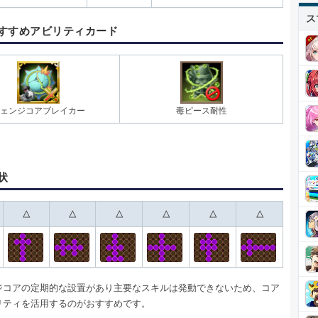
ス
すすめアビリティカード
ェンジコアブレイカー
毒ピース耐性
状
△
△
△
△
△
△
ジコアの定期的な設置があり主要なスキルは発動できないため、コア
リティを活用するのがおすすめです。