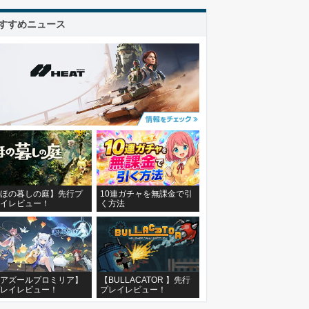
すすめニュース
ほの暮しの庭】先行プ
10連ガチャを無課金で引
イレビュー！
く方法
アズールプロミリア】
【BULLACATOR 】先行
レイレビュー！
プレイレビュー！