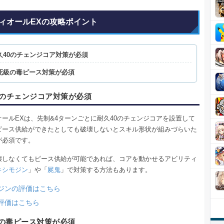
ィオールEXの攻略ポイント
久40のチェンジコア対策が必須
死級の毒ピース対策が必須
0のチェンジコア対策が必須
ールEXは、先制&4ターンごとに耐久40のチェンジコアを設置して
ピース供給ができたとしても破壊しないとスキル形状が組みづらいた
が必須です。
壊しなくてもピース供給が可能であれば、コアを動かせるアビリティ
キシモジン
」や「
屍鬼
」で対策する方法もあります。
ジンの評価はこちら
評価はこちら
の毒ピース対策が必須