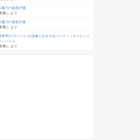
影魔刃の最新評価
名無し
より
影魔刃の最新評価
名無し
より
重樫雫(グランバトル)攻略とおすすめパーティ｜チャレンジ
ランバトル
名無し
より