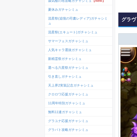
蜃気楼の塔攻略ガチャシミュ
【New】
夏休みガチャシミュ
流星祭(追憶の司書レディア)ガチャシミ
グラヴ
ュ
流星祭(エキュート)ガチャシミュ
サマーフェスガチャシミュ
人気キャラ選抜ガチャシミュ
新精霊祭ガチャシミュ
選べる六星祭ガチャシミュ
引き直しガチャシミュ
天上界2実装記念ガチャシミュ
クロロワ応援ガチャシミュ
11周年特別ガチャシミュ
無料11連ガチャシミュ
グラユナ応援ガチャシミュ
グラバト攻略ガチャシミュ