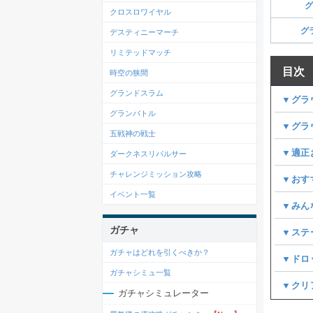
グ
クロスロワイヤル
グ
デスティニーマーチ
リミテッドマッチ
目次
時空の狭間
グランドスラム
▼グラ
グランバトル
▼グラ
五戦神の戦士
▼適正
ダークネスリパルサー
チャレンジミッション攻略
▼おす
イベント一覧
▼みん
ガチャ
▼ステ
ガチャはどれを引くべきか？
▼ドロ
ガチャシミュ一覧
▼クリ
ガチャシミュレーター