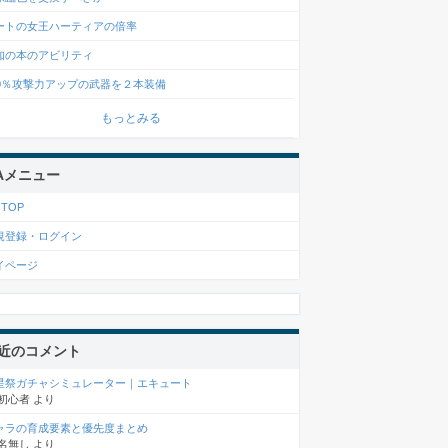
ートの女王ハーティアの倍率
知の本のアビリティ
00％攻撃力アップの武器を２本装備
もっとみる
Aメニュー
 TOP
規登録・ログイン
イページ
近のコメント
星祭ガチャシミュレーター｜エキュート
初心者
より
ャラの育成要素と優先度まとめ
名無し
より