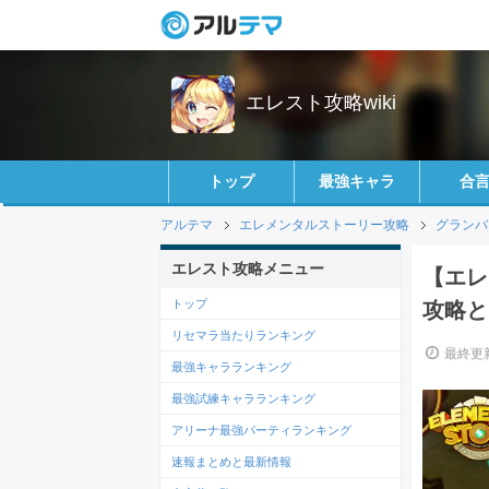
エレスト攻略wiki
トップ
最強キャラ
合
アルテマ
エレメンタルストーリー攻略
グランバ
エレスト攻略メニュー
【エレ
トップ
攻略と
リセマラ当たりランキング
最終更新
最強キャラランキング
最強試練キャラランキング
アリーナ最強パーティランキング
速報まとめと最新情報