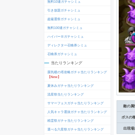
無料10連ガチャシミュ
引き放題ガチャシミュ
超厳選祭ガチャシミュ
無料100連ガチャシミュ
ハイパーⅢガチャシミュ
ディレクター召喚券シミュ
召喚券ガチャシミュ
当たりランキング
蜃気楼の塔攻略ガチャ当たりランキング
【New】
夏休みガチャ当たりランキング
流星祭当たりランキング
サマーフェスガチャ当たりランキング
敵の属
人気キャラ選抜ガチャ当たりランキング
ボスの
精霊祭ガチャ当たりランキング
出現場
選べる六星祭ガチャ当たりランキング