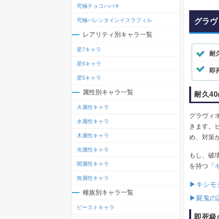
究極チョコハバキ
グラヴ
究極バレンタインイスラフィル
レアリティ別キャラ一覧
星7キャラ
耐
星6キャラ
即
星5キャラ
属性別キャラ一覧
耐久4
火属性キャラ
グラヴィオ
水属性キャラ
きます。
木属性キャラ
め、対策
光属性キャラ
もし、破
闇属性キャラ
を持つ「
無属性キャラ
▶キシモ
種族別キャラ一覧
▶屍鬼の
ビーストキャラ
即死級