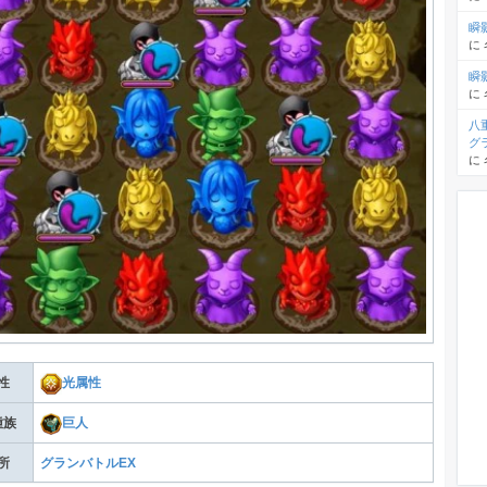
瞬
に
瞬
に
八
グ
に
性
光属性
種族
巨人
所
グランバトルEX