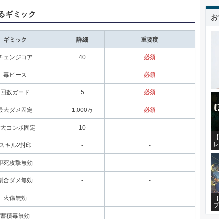
るギミック
お
ギミック
詳細
重要度
チェンジコア
40
必須
毒ピース
必須
回数ガード
5
必須
最大ダメ固定
1,000万
必須
最大コンボ固定
10
-
【
レ
スキル2封印
-
-
即死攻撃無効
-
-
割合ダメ無効
-
-
火傷無効
-
-
【
プ
蓄積毒無効
-
-