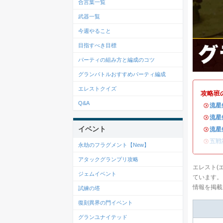
合言葉一覧
武器一覧
今週やること
目指すべき目標
パーティの組み方と編成のコツ
グランバトルおすすめパーティ編成
エレストクイズ
攻略班
Q&A
・
流星
・
流星
イベント
・
流星
・
五戦
永劫のフラグメント【New】
アタックグランプリ攻略
エレスト(
ジェムイベント
ています。
情報を掲載
試練の塔
復刻異界の門イベント
グランユナイテッド