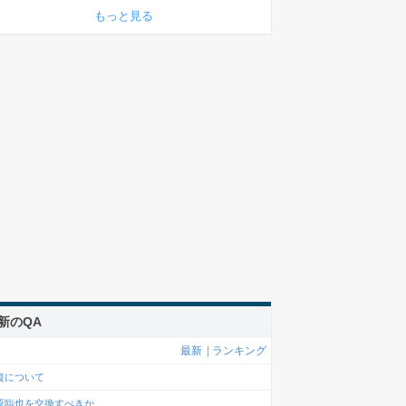
もっと見る
新のQA
最新
|
ランキング
復について
原臨也を交換すべきか