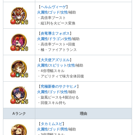
【
ヘルムヴィーゲ
】
火属性
/
ゴッド
/
女性
/補助
・高倍率ブースト
・縦1列を火ピース変換
【
炎竜導士フォボス
】
火属性
/
ドラゴン
/
女性
/補助
・高倍率ブースト+回復
・極・ファイアトランス
【
大天使アズリエル
】
火属性
/
スピリット
/
女性
/補助
・4倍増幅スキル
・アビリティで味方全体回復
【
究極新春のサクヤヒメ
】
火属性
/
ゴッド
/
女性
/補助
・旋風ピースを4個治せる
・回復スキル持ち
Aランク
理由
【
タカミムスビ
】
火属性
/
ゴッド
/
男性
/補助
・3倍増幅スキル