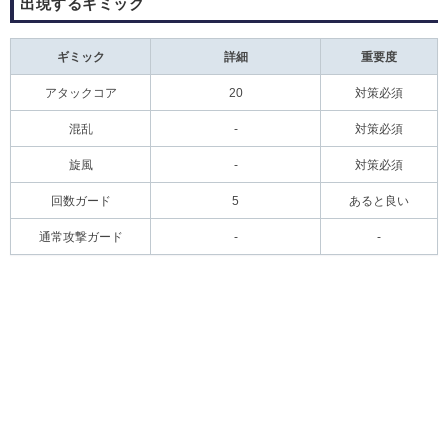
出現するギミック
ギミック
詳細
重要度
アタックコア
20
対策必須
混乱
-
対策必須
旋風
-
対策必須
回数ガード
5
あると良い
通常攻撃ガード
-
-