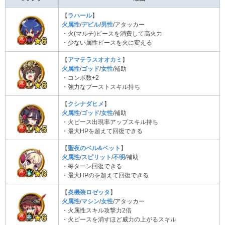
【
ラハール
】
火属性
/
デビル
/
男性
/アタッカー
・火(マルチ)ピースを消費して高火力
・少ない属性ピースを火に変える
【
アマテラスオオカミ
】
火属性
/
ゴッド
/
女性
/補助
・コンボ数+2
・強力なブーストスキル持ち
【
クシナダヒメ
】
火属性
/
ゴッド
/
女性
/補助
・火ピース出現率アップスキル持ち
・最大HPを超えて回復できる
【
聖夜のベル&ベット
】
火属性
/
スピリット
/
不明
/補助
・毎ターン回復できる
・最大HPのを超えて回復できる
【
炎機装ロゼッタ
】
火属性
/
マシン
/
女性
/アタッカー
・火属性スキル攻撃力2倍
・火ピースを消すほど威力の上がるスキル