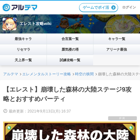
ログイン
ゲームでポイ活
エレスト攻略wiki
最強キャラ
合言葉一覧
キャラ一覧
リセマラ
蜃気楼の塔
アリーナ最強
天上界一覧
試練攻略一覧
アルテマ
エレメンタルストーリー攻略
時空の狭間
崩壊した森林の大陸ステ
【エレスト】崩壊した森林の大陸ステージ9攻
略とおすすめパーティ
最終更新：2021年9月13日(月) 16:37
PR