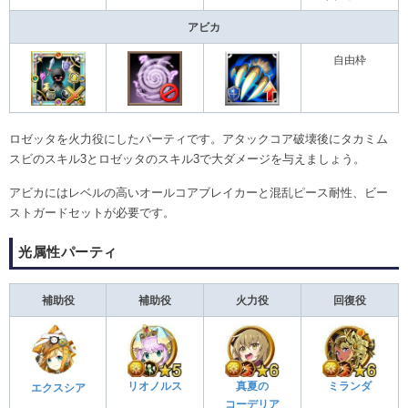
アビカ
自由枠
ロゼッタを火力役にしたパーティです。アタックコア破壊後にタカミム
スビのスキル3とロゼッタのスキル3で大ダメージを与えましょう。
アビカにはレベルの高いオールコアブレイカーと混乱ピース耐性、ビー
ストガードセットが必要です。
光属性パーティ
補助役
補助役
火力役
回復役
リオノルス
真夏の
ミランダ
エクスシア
コーデリア