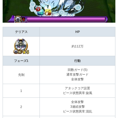
テリアス
HP
約112万
フェーズ1
行動
回数ガード(5)
通常攻撃ガード
先制
全体攻撃
アタックコア設置
1
ピース状態異常:旋風
全体攻撃
3連続攻撃
2
ピース状態異常:混乱