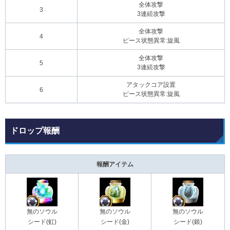
全体攻撃
3
3連続攻撃
全体攻撃
4
ピース状態異常:旋風
全体攻撃
5
3連続攻撃
アタックコア設置
6
ピース状態異常:旋風
ドロップ報酬
報酬アイテム
無のソウル
無のソウル
無のソウル
シード(虹)
シード(金)
シード(銀)