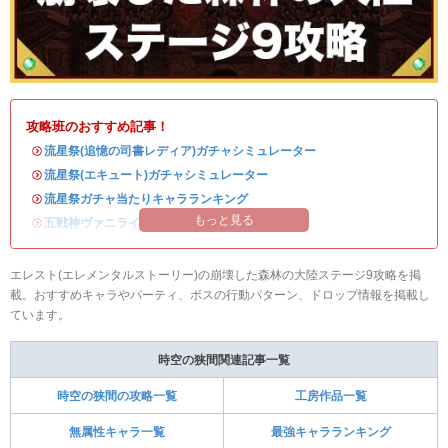
攻略班のおすすめ記事！
・
流星祭(追憶の司書レディア)ガチャシミュレーター
・
流星祭(エキュート)ガチャシミュレーター
・
流星祭ガチャ当たりキャラランキング
もっと見る
・
五戦神ヴァニライベントまとめ
エレスト(エレメンタルストーリー)の崩壊した森林の大陸ステージ9攻略を掲
載。おすすめキャラやパーティ、ボスの行動パターン、ドロップ情報を掲載し
ています。
時空の狭間関連記事一覧
時空の狭間の攻略一覧
工房作品一覧
無属性キャラ一覧
最強キャラランキング