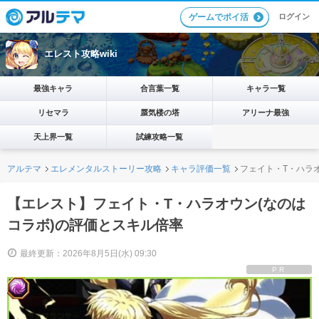
ログイン
ゲームでポイ活
エレスト攻略wiki
最強キャラ
合言葉一覧
キャラ一覧
リセマラ
蜃気楼の塔
アリーナ最強
天上界一覧
試練攻略一覧
アルテマ
エレメンタルストーリー攻略
キャラ評価一覧
フェイト・T・ハラ
【エレスト】フェイト・T・ハラオウン(なのは
コラボ)の評価とスキル倍率
最終更新：2026年8月5日(水) 09:30
PR