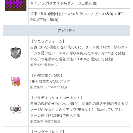
きくアップ(クエスト時ダメージ上限20億)
倍率：5.0+(闇余剰ピース×4.5+闇マルチピース×5.0)+(HP9
9%以下時：50.0)
アビリティ
【ソニックフォーム】
自身はHPが回復しない代わりに、ターン終了時の一部のダメ
ージを受けない、スキル形状を組んだスキルが2つまで発動
する(3つ発動する場合は強いスキルが優先して発動)
解放条件:最初から
【HP&攻撃力+500】
HPと攻撃力が500アップ
解放条件:ソウル99で解放
【バルディッシュ・ホーネット】
自身の現在のHPが少ないほど、闇属性の味方全員の与えるダ
メージがかなり大きくアップ(重複なし)、気絶していても、
ターン終了時にHP1で復活する
解放条件:覚醒で解放
【サンダーブレイド】