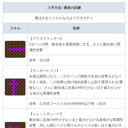
入手方法 / 最後の試練
魔法少女リリカルなのはコラボガチャ
スキル
効果
【プラズマランサー】
3ターンの間、敵全体を感電状態にする、さらに敵全体に闇
属性攻撃
倍率：10.0倍
【サンダーレイジ】
自身は瀕死になり、このターンの間味方全員の攻撃をかなり
大きく強化、この効果は他の強化効果とは別で適用される(重
複なし)、さらに敵全体に自身のHPが少ないほど威力が上が
る強力な闇属性攻撃
倍率：3.25倍ブースト/4.0+(HP99%以下時：20.0)
【ジェットザンバー】
敵全体に自身のHPが少ないほど威力が上がる超強力な闇属性
攻撃、消した闇ピースと闇マルチピースが多いほど威力が大