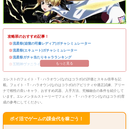
攻略班のおすすめ記事！
・
流星祭(追憶の司書レディア)ガチャシミュレーター
・
流星祭(エキュート)ガチャシミュレーター
・
流星祭ガチャ当たりキャラランキング
もっと見る
・
五戦神ヴァニライベントまとめ
エレストのフェイト・T・ハラオウン(なのはコラボ)の評価とスキル倍率を記
載。フェイト・T・ハラオウン(なのはコラボ)のアビリティや適正試練、アリー
ナで相性の良いキャラ、おすすめ武器、入手方法、究極融合の条件を紹介して
います。エレメンタルストーリーでフェイト・T・ハラオウン(なのはコラボ)育
成の参考にしてください。
ポイ活でゲームの課金代を稼ごう！