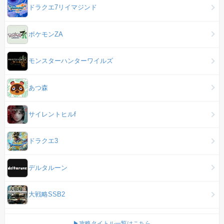
ドラクエ7リイマジンド
ポケモンZA
モンスターハンターワイルズ
あつ森
サイレントヒルf
ドラクエ3
デルタルーン
大戦略SSB2
▶攻略タイトル一覧はこちら