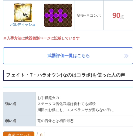
90
変換+再コンボ
点
バルディッシュ
※入手方法は武器個別ページに記載しています
武器評価一覧はこちら
フェイト・T・ハラオウン(なのはコラボ)を使った人の声
お手軽超火力
強い点
ステータス倍化武器は倒れても継続
周回のお供にも、エスペランサが要らない子に
弱い点
竜の石像とは相性最悪
参考になった
0