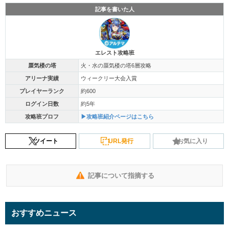
記事を書いた人
エレスト攻略班
蜃気楼の塔
火・水の蜃気楼の塔6層攻略
アリーナ実績
ウィークリー大会入賞
プレイヤーランク
約600
ログイン日数
約5年
攻略班プロフ
▶攻略班紹介ページはこちら
ツイート
URL発行
お気に入り
記事について指摘する
おすすめニュース