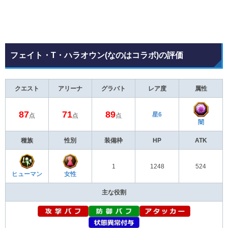
フェイト・T・ハラオウン(なのはコラボ)の評価
クエスト
アリーナ
グラバト
レア度
属性
87
71
89
星6
点
点
点
闇
種族
性別
装備枠
HP
ATK
1
1248
524
ヒューマン
女性
主な役割