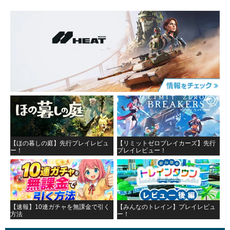
【ほの暮しの庭】先行プレイレビュ
【リミットゼロブレイカーズ】先行
ー！
プレイレビュー！
【速報】10連ガチャを無課金で引く
【みんなのトレイン】プレイレビュ
方法
ー！