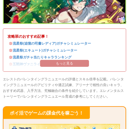
攻略班のおすすめ記事！
・
流星祭(追憶の司書レディア)ガチャシミュレーター
・
流星祭(エキュート)ガチャシミュレーター
・
流星祭ガチャ当たりキャラランキング
もっと見る
・
五戦神ヴァニライベントまとめ
エレストのバレンタイングラニュエールの評価とスキル倍率を記載。バレンタ
イングラニュエールのアビリティや適正試練、アリーナで相性の良いキャラ、
おすすめ武器、入手方法、究極融合の条件を紹介しています。エレメンタルス
トーリーでバレンタイングラニュエール育成の参考にしてください。
ポイ活でゲームの課金代を稼ごう！