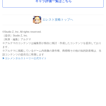
キャラ評価一覧はこちら
エレスト攻略トップへ
©Studio Z, Inc. All rights reserved.
［提供］Studio Z, Inc.
［執筆・編集］アルテマ
※アルテマのコンテンツは編集部が独自に検討・作成したコンテンツを提供しており
ます。
※アルテマに掲載しているゲーム内画像の著作権、商標権その他の知的財産権は、当
該コンテンツの提供元に帰属します
▶エレメンタルストーリー公式サイト