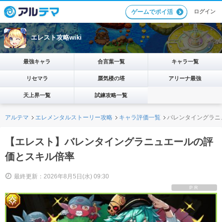
ログイン
ゲームでポイ活
エレスト攻略wiki
最強キャラ
合言葉一覧
キャラ一覧
リセマラ
蜃気楼の塔
アリーナ最強
天上界一覧
試練攻略一覧
アルテマ
エレメンタルストーリー攻略
キャラ評価一覧
バレンタイングラニ
【エレスト】バレンタイングラニュエールの評
価とスキル倍率
最終更新：2026年8月5日(水) 09:30
PR