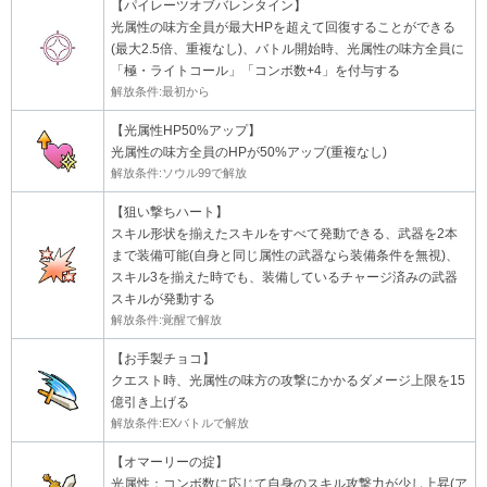
【パイレーツオブバレンタイン】
光属性の味方全員が最大HPを超えて回復することができる
(最大2.5倍、重複なし)、バトル開始時、光属性の味方全員に
「極・ライトコール」「コンボ数+4」を付与する
解放条件:最初から
【光属性HP50%アップ】
光属性の味方全員のHPが50%アップ(重複なし)
解放条件:ソウル99で解放
【狙い撃ちハート】
スキル形状を揃えたスキルをすべて発動できる、武器を2本
まで装備可能(自身と同じ属性の武器なら装備条件を無視)、
スキル3を揃えた時でも、装備しているチャージ済みの武器
スキルが発動する
解放条件:覚醒で解放
【お手製チョコ】
クエスト時、光属性の味方の攻撃にかかるダメージ上限を15
億引き上げる
解放条件:EXバトルで解放
【オマーリーの掟】
光属性：コンボ数に応じて自身のスキル攻撃力が少し上昇(ア