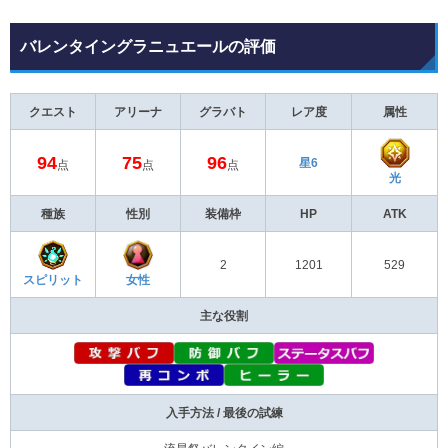
バレンタイングラニュエールの評価
クエスト
アリーナ
グラバト
レア度
属性
94
75
96
星6
点
点
点
光
種族
性別
装備枠
HP
ATK
2
1201
529
スピリット
女性
主な役割
入手方法 / 最後の試練