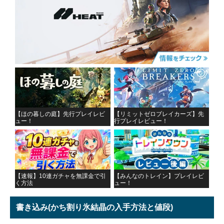
【ほの暮しの庭】先行プレイレビ
【リミットゼロブレイカーズ】先
ュー！
行プレイレビュー！
【速報】10連ガチャを無課金で引
【みんなのトレイン】プレイレビ
く方法
ュー！
書き込み
(かち割り氷結晶の入手方法と値段)