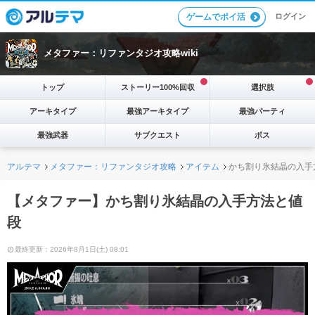
ログイン
ゲームでポイ活
メタファー：リファンタジオ攻略wiki
トップ
ストーリー100%回収
選択肢
アーキタイプ
最強アーキタイプ
最強パーティ
最強武器
サブクエスト
ボス
アルテマ
メタファー：リファンタジオ攻略
アイテム
かち割り氷結晶の入手
【メタファー】かち割り氷結晶の入手方法と値
段
最終更新：2026年8月1日(土) 08:01