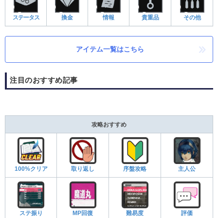
ステータス
換金
情報
貴重品
その他
アイテム一覧はこちら
注目のおすすめ記事
攻略おすすめ
100%クリア
取り返し
序盤攻略
主人公
ステ振り
MP回復
難易度
評価