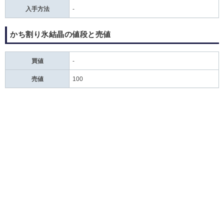
入手方法
-
かち割り氷結晶の値段と売値
買値
‐
売値
100