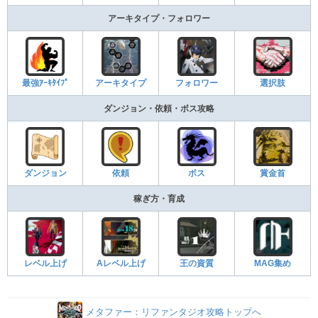
アーキタイプ・フォロワー
最強ｱｰｷﾀｲﾌﾟ
アーキタイプ
フォロワー
選択肢
ダンジョン・依頼・ボス攻略
ダンジョン
依頼
ボス
賞金首
稼ぎ方・育成
レベル上げ
Aレベル上げ
王の資質
MAG集め
メタファー：リファンタジオ攻略トップへ