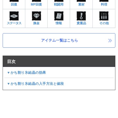
回復
MP回復
戦闘用
素材
料理
ステータス
換金
情報
貴重品
その他
アイテム一覧はこちら
目次
▼かち割り氷結晶の効果
▼かち割り氷結晶の入手方法と値段