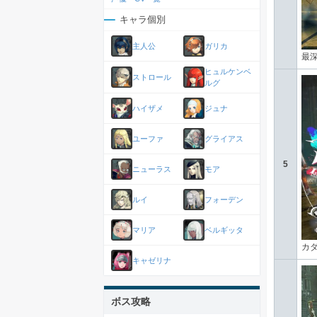
キャラ個別
主人公
ガリカ
最
ヒュルケンベ
ストロール
ルグ
ハイザメ
ジュナ
ユーファ
グライアス
5
ニューラス
モア
ルイ
フォーデン
マリア
ベルギッタ
カ
キャゼリナ
ボス攻略