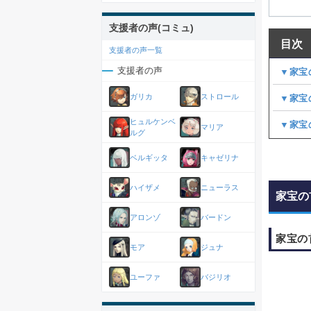
支援者の声(コミュ)
目次
支援者の声一覧
支援者の声
▼家宝
ガリカ
ストロール
▼家宝
ヒュルケンベ
▼家宝
マリア
ルグ
ベルギッタ
キャゼリナ
ハイザメ
ニューラス
家宝の
アロンゾ
バードン
家宝の
モア
ジュナ
ユーファ
バジリオ