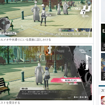
ンルメオ中央通りにいる貴族に話しかける
【
レ
【
プ
ス
エストを受注する