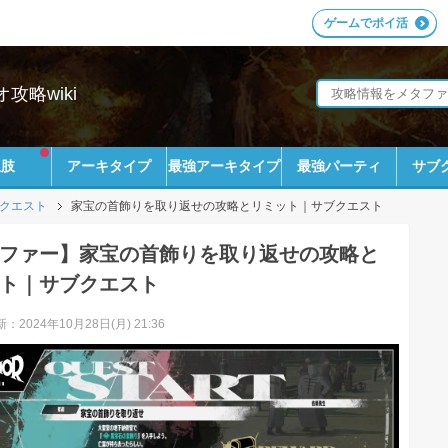
ゲームでポイ活
略wiki
択肢
アーキタイプ
最強アーキタイプ
最強パーティ
サブ
クエスト
家宝の首飾りを取り返せの攻略とリミット｜サブクエスト
ファー】家宝の首飾りを取り返せの攻略と
ト｜サブクエスト
：2024年10月28日(月) 21:36