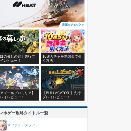
ほの暮しの庭】先行プ
10連ガチャを無課金で引
イレビュー！
く方法
アズールプロミリア】
【BULLACATOR 】先行
レイレビュー！
プレイレビュー！
マホゲー攻略タイトル一覧
サファイアスフィア