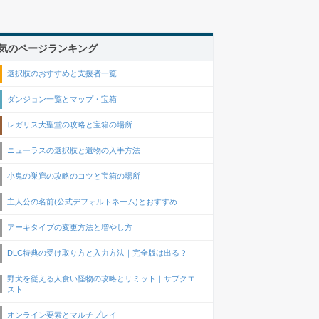
気のページランキング
選択肢のおすすめと支援者一覧
ダンジョン一覧とマップ・宝箱
レガリス大聖堂の攻略と宝箱の場所
ニューラスの選択肢と遺物の入手方法
小鬼の巣窟の攻略のコツと宝箱の場所
主人公の名前(公式デフォルトネーム)とおすすめ
アーキタイプの変更方法と増やし方
DLC特典の受け取り方と入力方法｜完全版は出る？
野犬を従える人食い怪物の攻略とリミット｜サブクエ
スト
オンライン要素とマルチプレイ