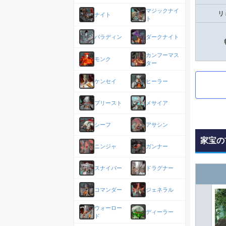
マジックナイ
リ
ナイト
ト
パラディン
ダークナイト
カンフーマス
モンク
ター
ケンセイ
ヒーラー
プリースト
メサイア
シーフ
アサシン
家宝の
ニンジャ
ガンナー
スナイパー
ドラグナー
コマンダー
ジェネラル
ウォーロー
ディーラー
ド