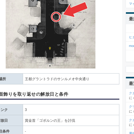
マ
最
ヒ
m
場所
王都グラントラドのサンルメオ中央通り
最
ク
首飾りを取り返せの解放日と条件
に
ク
ランク
3
に
ク
解放日
賞金首「ゴボルンの王」を討伐
に
注条件
-
選