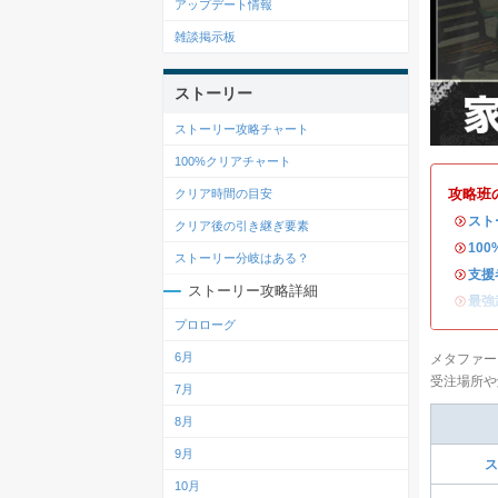
アップデート情報
雑談掲示板
ストーリー
ストーリー攻略チャート
100%クリアチャート
攻略班
クリア時間の目安
・
スト
クリア後の引き継ぎ要素
・
10
ストーリー分岐はある？
・
支援
ストーリー攻略詳細
・
最強
プロローグ
6月
メタファー
受注場所や
7月
8月
9月
ス
10月