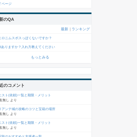
イページ
新のQA
最新
|
ランキング
エロニムスボスっぽくないですか？
odありますか？入れ方教えてください
もっとみる
近のコメント
エスト(依頼)一覧と期限・メリット
名無し
より
リアンテ城の攻略のコツと宝箱の場所
名無し
より
エスト(依頼)一覧と期限・メリット
名無し
より
択肢のおすすめと支援者一覧