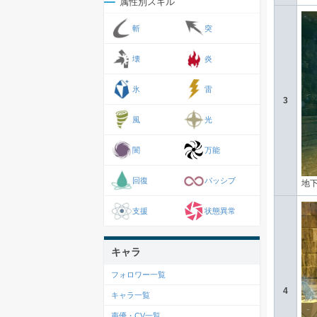
属性別スキル
斬
突
壊
炎
氷
雷
3
風
光
闇
万能
回復
パッシブ
地
支援
状態異常
キャラ
フォロワー一覧
4
キャラ一覧
声優・CV一覧