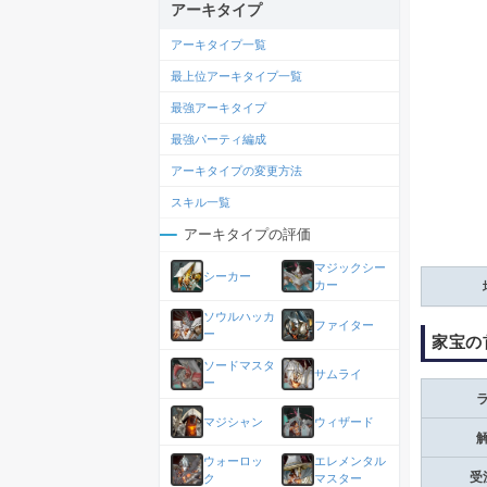
アーキタイプ
アーキタイプ一覧
最上位アーキタイプ一覧
最強アーキタイプ
最強パーティ編成
アーキタイプの変更方法
スキル一覧
アーキタイプの評価
マジックシー
シーカー
カー
ソウルハッカ
ファイター
ー
家宝の
ソードマスタ
サムライ
ー
マジシャン
ウィザード
ウォーロッ
エレメンタル
受
ク
マスター