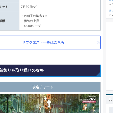
に
ミット
7月30日(休)
選
に
・砂硝子の胸当て×1
報酬
・勇気の上昇
・4,000リーブ
サブクエスト一覧はこちら
首飾りを取り返せの攻略
攻略チャート
お