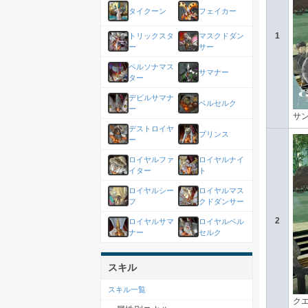
タイクーン
フェイカー
1
トリックスタ
マスクドダン
ー
サー
ペルソナマス
サマナー
ター
デビルサマナ
ベルセルク
ー
サ
デストロイヤ
プリンス
ー
ロイヤルファ
ロイヤルナイ
イター
ト
ロイヤルシー
ロイヤルマス
フ
クドダンサー
2
ロイヤルサマ
ロイヤルベル
ナー
セルク
スキル
スキル一覧
ク