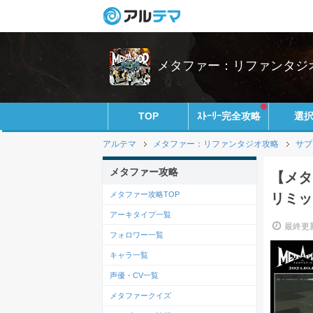
メタファー：リファンタジオ攻
TOP
ｽﾄｰﾘｰ完全攻略
選
アルテマ
メタファー：リファンタジオ攻略
サブ
メタファー攻略
【メタ
メタファー攻略TOP
リミッ
アーキタイプ一覧
最終更新
フォロワー一覧
キャラ一覧
声優・CV一覧
メタファークイズ