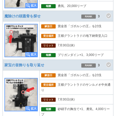
勇気、20,000リーブ
報酬
魔除けの頭蓋骨を探せ
3
RANK
賞金首「ゴボルンの王」を討伐
解放日
王都グラントラドの地下納骨堂入口
受注場所
7月30日(休)
リミット
ブリガンダイン×1、3,000リーブ
報酬
家宝の首飾りを取り返せ
3
RANK
賞金首「ゴボルンの王」を討伐
解放日
王都グラントラドのサンルメオ中央通
受注場所
り
7月30日(休)
リミット
砂硝子の胸当て×1、勇気、4,000リー
報酬
ブ