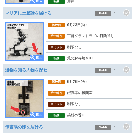
勇気
報酬
マリアに土産話を届けろ
1
RANK
6月23日(縁)
解放日
王都グラントラドの日陰通り
受注場所
制限なし
リミット
兎の解毒焼き×1
報酬
遺物を知る人物を探せ
1
RANK
6月26日(火)
解放日
鎧戦車の機関室
受注場所
制限なし
リミット
英雄の香×1
報酬
伝書鳩の卵を届けろ
1
RANK