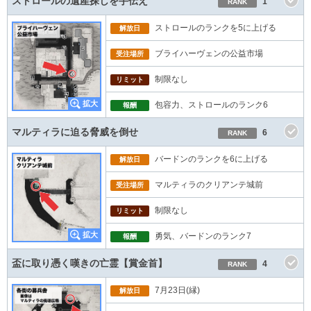
ストロールの遺産探しを手伝え
1
RANK
ストロールのランクを5に上げる
解放日
ブライハーヴェンの公益市場
受注場所
制限なし
リミット
包容力、ストロールのランク6
報酬
マルティラに迫る脅威を倒せ
6
RANK
バードンのランクを6に上げる
解放日
マルティラのクリアンテ城前
受注場所
制限なし
リミット
勇気、バードンのランク7
報酬
盃に取り憑く嘆きの亡霊【賞金首】
4
RANK
7月23日(縁)
解放日