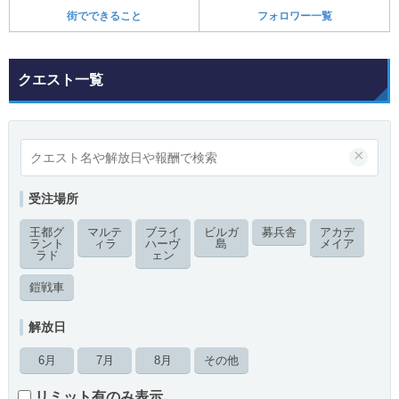
街でできること
フォロワー一覧
クエスト一覧
×
受注場所
王都グ
マルテ
ブライ
ビルガ
募兵舎
アカデ
ラント
ィラ
ハーヴ
島
メイア
ラド
ェン
鎧戦車
解放日
6月
7月
8月
その他
リミット有のみ表示