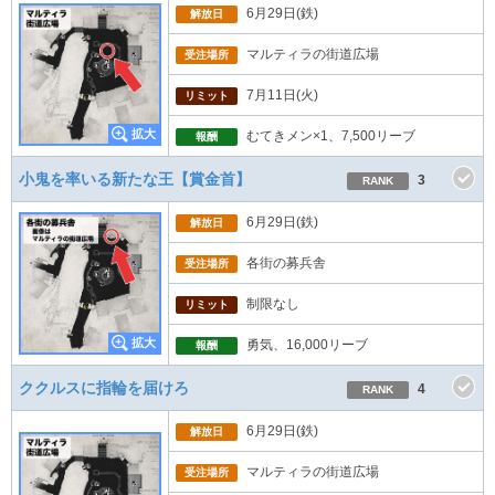
6月29日(鉄)
解放日
マルティラの街道広場
受注場所
7月11日(火)
リミット
むてきメン×1、7,500リーブ
報酬
小鬼を率いる新たな王【賞金首】
3
RANK
6月29日(鉄)
解放日
各街の募兵舎
受注場所
制限なし
リミット
勇気、16,000リーブ
報酬
ククルスに指輪を届けろ
4
RANK
6月29日(鉄)
解放日
マルティラの街道広場
受注場所