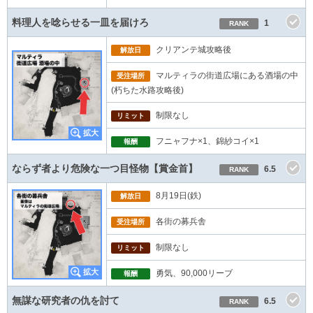
料理人を唸らせる一皿を届けろ
1
RANK
クリアンテ城攻略後
解放日
マルティラの街道広場にある酒場の中
受注場所
(朽ちた水路攻略後)
制限なし
リミット
フニャフナ×1、錦紗コイ×1
報酬
ならず者より危険な一つ目怪物【賞金首】
6.5
RANK
8月19日(鉄)
解放日
各街の募兵舎
受注場所
制限なし
リミット
勇気、90,000リーブ
報酬
無謀な研究者の仇を討て
6.5
RANK