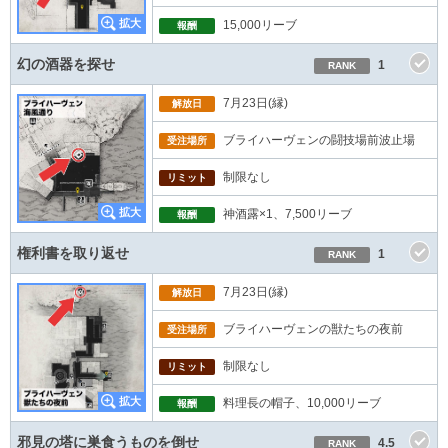
15,000リーブ
報酬
幻の酒器を探せ
1
RANK
7月23日(縁)
解放日
ブライハーヴェンの闘技場前波止場
受注場所
制限なし
リミット
神酒露×1、7,500リーブ
報酬
権利書を取り返せ
1
RANK
7月23日(縁)
解放日
ブライハーヴェンの獣たちの夜前
受注場所
制限なし
リミット
料理長の帽子、10,000リーブ
報酬
邪見の塔に巣食うものを倒せ
4.5
RANK