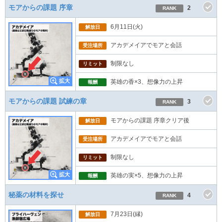
モアからの課題 序章
2
RANK
6月11日(火)
解放日
アカデメイアでモアと会話
受注場所
制限なし
リミット
英雄の香×3、想像力の上昇
報酬
モアからの課題 試練の章
3
RANK
モアからの課題 序章クリア後
解放日
アカデメイアでモアと会話
受注場所
制限なし
リミット
英雄の実×5、想像力の上昇
報酬
秘薬の材料を探せ
4
RANK
7月23日(縁)
解放日