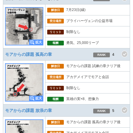
7月23日(縁)
解放日
ブライハーヴェンの公益市場
受注場所
制限なし
リミット
勇気、25,000リーブ
報酬
モアからの課題 孤高の章
4
RANK
モアからの課題 試練の章クリア後
解放日
アカデメイアでモアと会話
受注場所
制限なし
リミット
英雄の実×8、想像力
報酬
モアからの課題 放浪の章
5
RANK
モアからの課題 孤高の章クリア後
解放日
アカデメイアでモアと会話