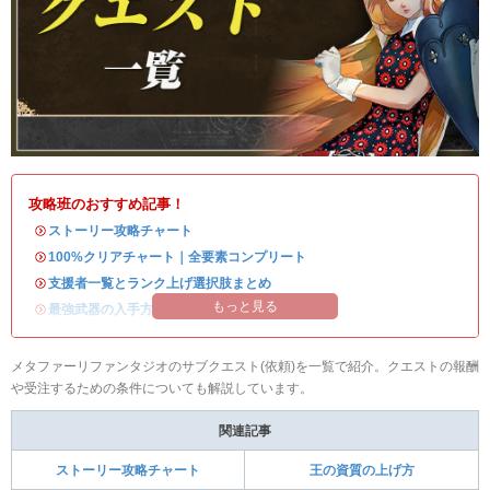
攻略班のおすすめ記事！
・
ストーリー攻略チャート
・
100%クリアチャート｜全要素コンプリート
・
支援者一覧とランク上げ選択肢まとめ
もっと見る
・
最強武器の入手方法
メタファーリファンタジオのサブクエスト(依頼)を一覧で紹介。クエストの報酬
や受注するための条件についても解説しています。
関連記事
ストーリー攻略チャート
王の資質の上げ方