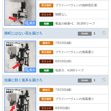
ブライハーヴェンの漁師宿広場
受注場所
制限なし
リミット
竜血の樹液×1、30,000リーブ
報酬
港町にはない花を届けろ
1
RANK
7月23日(縁)
解放日
ブライハーヴェンの海風通り
受注場所
8月10日(休)
リミット
包容力、4,000リーブ
報酬
虫歯に効く道具を届けろ
1
RANK
7月23日(縁)
解放日
ブライハーヴェンの海風通り
受注場所
8月9日(鉄)
リミット