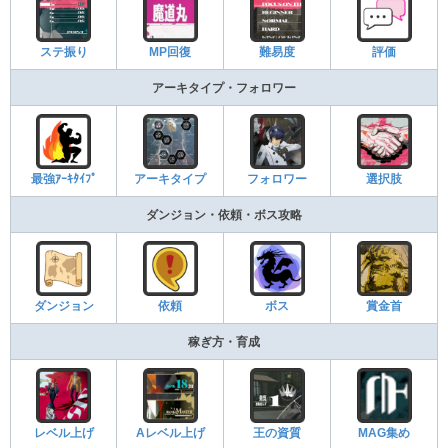
ステ振り
MP回復
難易度
評価
アーキタイプ・フォロワー
最強ｱｰｷﾀｲﾌﾟ
アーキタイプ
フォロワー
選択肢
ダンジョン・依頼・ボス攻略
ダンジョン
依頼
ボス
賞金首
稼ぎ方・育成
レベル上げ
Aレベル上げ
王の資質
MAG集め