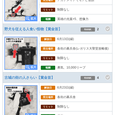
受注場所
制限なし
リミット
英雄の光葉×5、想像力
報酬
野犬を従える人食い怪物【賞金首】
2
RANK
6月13日(縁)
解放日
各街の募兵舎(レガリス大聖堂攻略後)
受注場所
制限なし
リミット
勇気、10,000リーブ
報酬
古城の街の人さらい【賞金首】
4
RANK
6月23日(縁)
解放日
各街の募兵舎
受注場所
制限なし
リミット