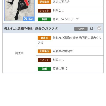
各街の募兵舎
受注場所
制限なし
リミット
勇気、52,500リーブ
報酬
失われた遺物を探せ 運命のガラクタ
3.5
RANK
失われた遺物を探せ 発明家の遺志クリ
解放日
ア後
鎧戦車の機関室
受注場所
調査中
制限なし
リミット
英雄の実×6
報酬