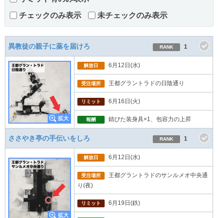
チェックのみ表示
未チェックのみ表示
異教徒の親子に薬を届けろ
1
RANK
6月12日(水)
解放日
王都グラントラドの日陰通り
受注場所
6月16日(火)
リミット
錆びた装身具×1、包容力の上昇
報酬
ささやき亭の手伝いをしろ
1
RANK
6月12日(水)
解放日
王都グラントラドのサンルメオ中央通
受注場所
り(夜)
6月19日(鉄)
リミット