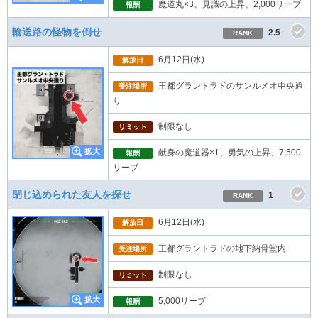
魔道丸×3、見識の上昇、2,000リーブ
報酬
輸送路の怪物を倒せ
2.5
RANK
6月12日(水)
解放日
王都グラントラドのサンルメオ中央通
受注場所
り
制限なし
リミット
献身の魔道器×1、勇気の上昇、7,500
報酬
リーブ
閉じ込められた友人を探せ
1
RANK
6月12日(水)
解放日
王都グラントラドの地下納骨堂内
受注場所
制限なし
リミット
5,000リーブ
報酬