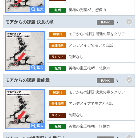
英雄の光葉×8、想像力
報酬
モアからの課題 決意の章
7
RANK
モアからの課題 混迷の章をクリア
解放日
アカデメイアでモアと会話
受注場所
制限なし
リミット
英雄の宝玉根×5、想像力
報酬
モアからの課題 最終章
8
RANK
モアからの課題 決意の章をクリア
解放日
アカデメイアでモアと会話
受注場所
制限なし
リミット
英雄の宝玉根×8、想像力
報酬