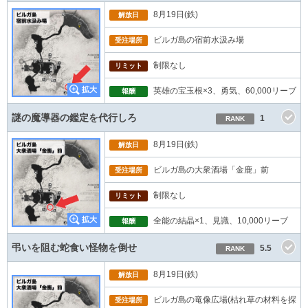
8月19日(鉄)
解放日
ビルガ島の宿前水汲み場
受注場所
制限なし
リミット
英雄の宝玉根×3、勇気、60,000リーブ
報酬
謎の魔導器の鑑定を代行しろ
1
RANK
8月19日(鉄)
解放日
ビルガ島の大衆酒場「金鹿」前
受注場所
制限なし
リミット
全能の結晶×1、見識、10,000リーブ
報酬
弔いを阻む蛇食い怪物を倒せ
5.5
RANK
8月19日(鉄)
解放日
ビルガ島の竜像広場(枯れ草の材料を探
受注場所