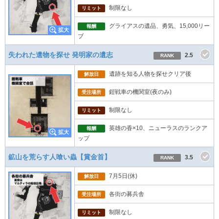
制限なし
リミット
グライアスの遺品、勇気、15,000リー
報酬
ブ
失われた遺物を探せ 発明家の遺志
2.5
RANK
遺跡を知る人物を探せクリア後
解放日
鎧戦車の機関室(夜のみ)
受注場所
制限なし
リミット
英雄の香×10、ニューラスのランクア
報酬
ップ
鉱山を荒らす人喰い蟲【賞金首】
3.5
RANK
7月5日(休)
解放日
各街の募兵舎
受注場所
制限なし
リミット