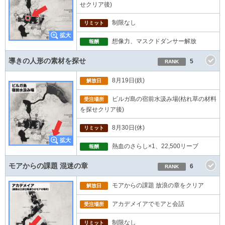
せクリア後)
制限なし
リミット
想像力、マスクドダンサー解放
報酬
導きの人形の素材を探せ
5
RANK
8月19日(鉄)
解放日
ビルガ島の宿前水汲み場(枯れ草の材料
受注場所
を探せクリア後)
8月30日(休)
リミット
熱血のさらし×1、22,500リーブ
報酬
モアからの課題 混迷の章
6
RANK
モアからの課題 放浪の章をクリア
解放日
アカデメイアでモアと会話
受注場所
制限なし
リミット