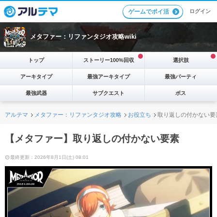
ログイン
ゲームでポイ活
メタファー：リファンタジオ攻略wiki
トップ
ストーリー100%回収
選択肢
アーキタイプ
最強アーキタイプ
最強パーティ
最強武器
サブクエスト
ボス
アルテマ
メタファー：リファンタジオ攻略
お役立ち
取り返しの付かない要
【メタファー】取り返しの付かない要素
最終更新：2026年8月1日(土) 08:01