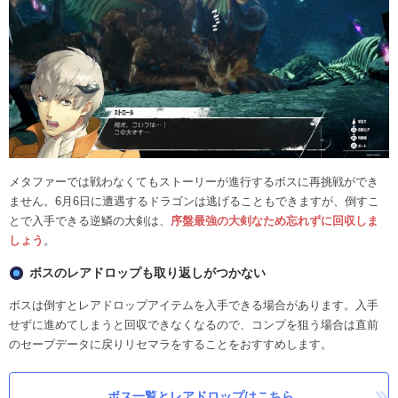
メタファーでは戦わなくてもストーリーが進行するボスに再挑戦ができ
ません。6月6日に遭遇するドラゴンは逃げることもできますが、倒すこ
とで入手できる逆鱗の大剣は、
序盤最強の大剣なため忘れずに回収しま
しょう
。
ボスのレアドロップも取り返しがつかない
ボスは倒すとレアドロップアイテムを入手できる場合があります。入手
せずに進めてしまうと回収できなくなるので、コンプを狙う場合は直前
のセーブデータに戻りリセマラをすることをおすすめします。
ボス一覧とレアドロップはこちら