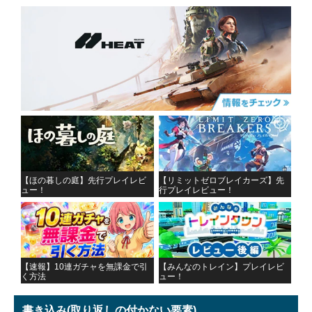
【ほの暮しの庭】先行プレイレビ
【リミットゼロブレイカーズ】先
ュー！
行プレイレビュー！
【速報】10連ガチャを無課金で引
【みんなのトレイン】プレイレビ
く方法
ュー！
書き込み
(取り返しの付かない要素)