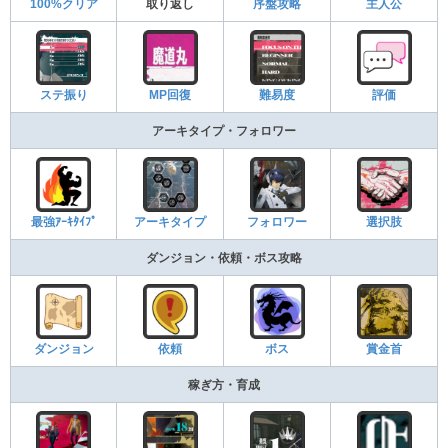
100%クリア
取り返し
序盤攻略
主人公
ステ振り
MP回復
難易度
評価
アーキタイプ・フォロワー
最強ｱｰｷﾀｲﾌﾟ
アーキタイプ
フォロワー
選択肢
ダンジョン・依頼・ボス攻略
ダンジョン
依頼
ボス
賞金首
稼ぎ方・育成