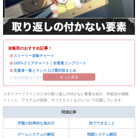
攻略班のおすすめ記事！
・
ストーリー攻略チャート
・
100%クリアチャート｜全要素コンプリート
・
支援者一覧とランク上げ選択肢まとめ
もっと見る
・
最強武器の入手方法
メタファーリファンタジオの取り返しの付かない要素を紹介。対処法や期限、
リミット、アイテムの回収、サブクエストなどについて記載しています。
関連記事
序盤の効率的な進め方
街でできること
ゲームシステムの解説
戦闘システム解説