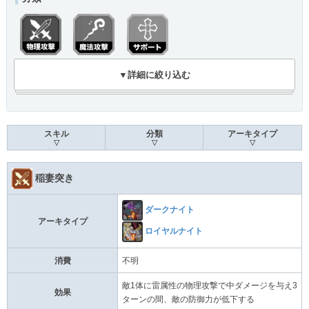
▼詳細に絞り込む
スキル
分類
アーキタイプ
▽
▽
▽
稲妻突き
ダークナイト
アーキタイプ
ロイヤルナイト
消費
不明
敵1体に雷属性の物理攻撃で中ダメージを与え3
効果
ターンの間、敵の防御力が低下する