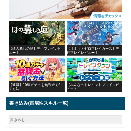
【ほの暮しの庭】先行プレイレビ
【リミットゼロブレイカーズ】先
ュー！
行プレイレビュー！
【速報】10連ガチャを無課金で引
【みんなのトレイン】プレイレビ
く方法
ュー！
書き込み
(雷属性スキル一覧)