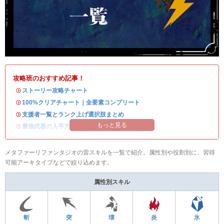
攻略班のおすすめ記事！
・
ストーリー攻略チャート
・
100%クリアチャート｜全要素コンプリート
・
支援者一覧とランク上げ選択肢まとめ
もっと見る
・
最強武器の入手方法
メタファーリファンタジオの雷スキルを一覧で紹介。属性別や役割別に、習得
可能アーキタイプなどで絞り込めます。
属性別スキル
斬
突
壊
炎
氷