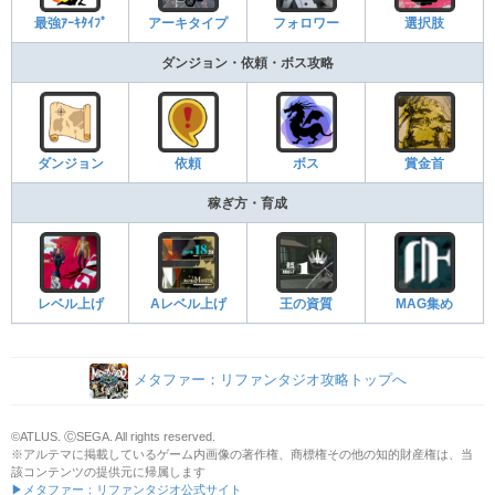
最強ｱｰｷﾀｲﾌﾟ
アーキタイプ
フォロワー
選択肢
ダンジョン・依頼・ボス攻略
ダンジョン
依頼
ボス
賞金首
稼ぎ方・育成
レベル上げ
Aレベル上げ
王の資質
MAG集め
メタファー：リファンタジオ攻略トップへ
©ATLUS. ⒸSEGA. All rights reserved.
※アルテマに掲載しているゲーム内画像の著作権、商標権その他の知的財産権は、当
該コンテンツの提供元に帰属します
▶メタファー：リファンタジオ公式サイト