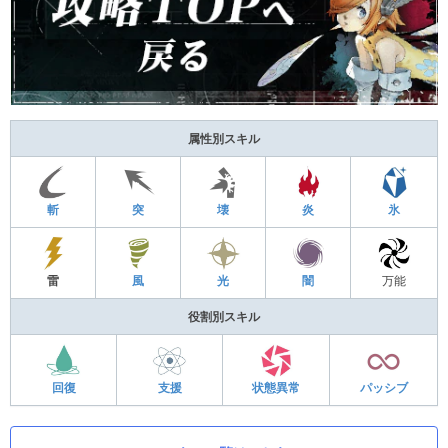
属性別スキル
斬
突
壊
炎
氷
雷
風
光
闇
万能
役割別スキル
回復
支援
状態異常
パッシブ