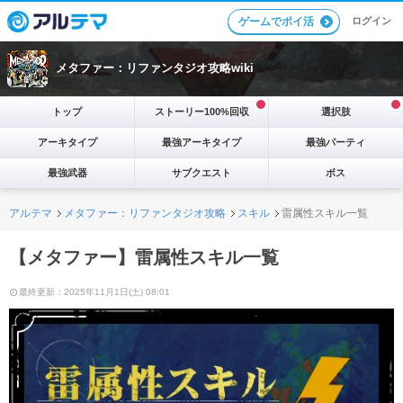
ログイン
ゲームでポイ活
メタファー：リファンタジオ攻略wiki
トップ
ストーリー100%回収
選択肢
アーキタイプ
最強アーキタイプ
最強パーティ
最強武器
サブクエスト
ボス
アルテマ
メタファー：リファンタジオ攻略
スキル
雷属性スキル一覧
【メタファー】雷属性スキル一覧
最終更新：2025年11月1日(土) 08:01