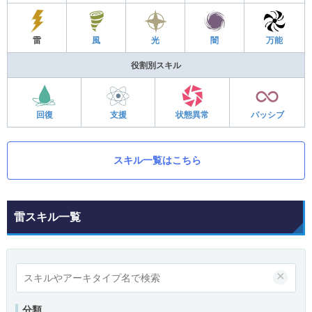
雷
風
光
闇
万能
役割別スキル
回復
支援
状態異常
パッシブ
スキル一覧はこちら
雷スキル一覧
×
分類