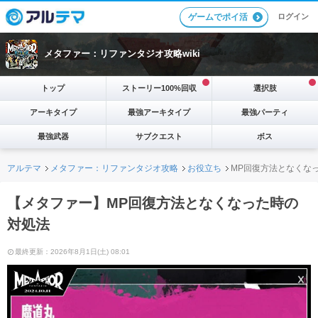
ログイン
ゲームでポイ活
メタファー：リファンタジオ攻略wiki
トップ
ストーリー100%回収
選択肢
アーキタイプ
最強アーキタイプ
最強パーティ
最強武器
サブクエスト
ボス
アルテマ
メタファー：リファンタジオ攻略
お役立ち
MP回復方法となくな
【メタファー】MP回復方法となくなった時の
対処法
最終更新：2026年8月1日(土) 08:01