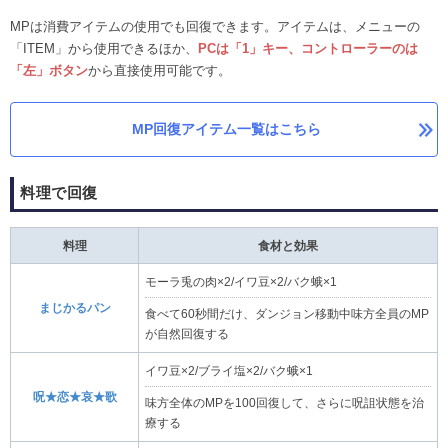
MPは消費アイテムの使用でも回復できます。アイテムは、メニューの
「ITEM」から使用できるほか、
PCは「1」キー、コントローラーのは
「左」ボタン
から直接使用可能です。
MP回復アイテム一覧はこちら
料理で回復
料理
食材と効果
モーラ兎の肉×2/イワ豆×2/バク蛾×1
まじかるパン
食べて60秒間だけ、ダンジョン移動中味方全員のMP
が自然回復する
イワ豆×2/ブライ塩×2/バク蛾×1
呪★恋★哀★歌
味方全体のMPを100回復して、さらに呪詛状態を治
療する