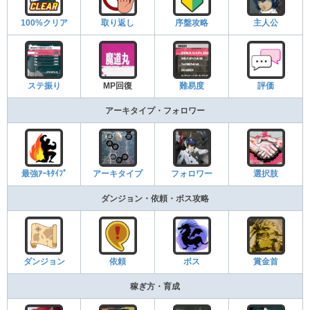
100%クリア
取り返し
序盤攻略
主人公
ステ振り
MP回復
難易度
評価
アーキタイプ・フォロワー
最強ｱｰｷﾀｲﾌﾟ
アーキタイプ
フォロワー
選択肢
ダンジョン・依頼・ボス攻略
ダンジョン
依頼
ボス
賞金首
稼ぎ方・育成