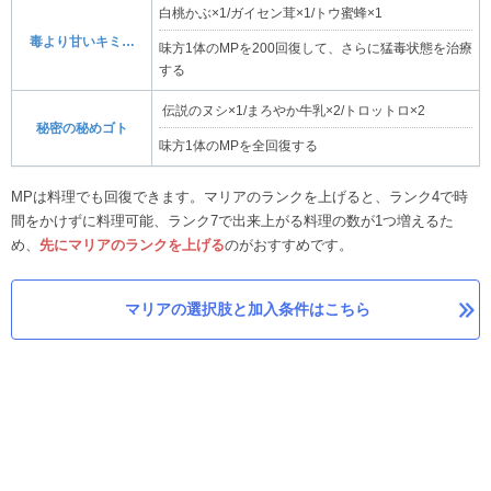
白桃かぶ×1/ガイセン茸×1/トウ蜜蜂×1
毒より甘いキミ…
味方1体のMPを200回復して、さらに猛毒状態を治療
する
伝説のヌシ×1/まろやか牛乳×2/トロットロ×2
秘密の秘めゴト
味方1体のMPを全回復する
MPは料理でも回復できます。マリアのランクを上げると、ランク4で時
間をかけずに料理可能、ランク7で出来上がる料理の数が1つ増えるた
め、
先にマリアのランクを上げる
のがおすすめです。
マリアの選択肢と加入条件はこちら