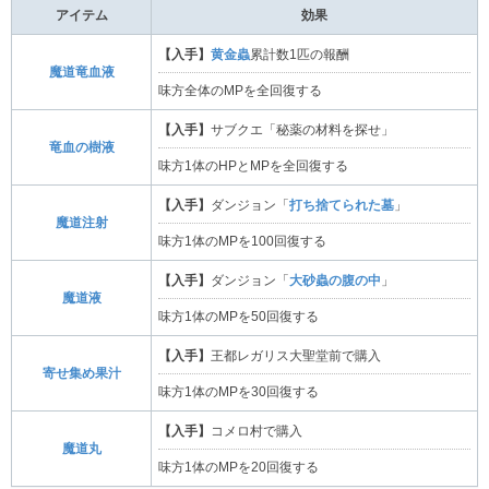
アイテム
効果
【入手】
黄金蟲
累計数1匹の報酬
魔道竜血液
味方全体のMPを全回復する
【入手】
サブクエ「秘薬の材料を探せ」
竜血の樹液
味方1体のHPとMPを全回復する
【入手】
ダンジョン「
打ち捨てられた墓
」
魔道注射
味方1体のMPを100回復する
【入手】
ダンジョン「
大砂蟲の腹の中
」
魔道液
味方1体のMPを50回復する
【入手】
王都レガリス大聖堂前で購入
寄せ集め果汁
味方1体のMPを30回復する
【入手】
コメロ村で購入
魔道丸
味方1体のMPを20回復する