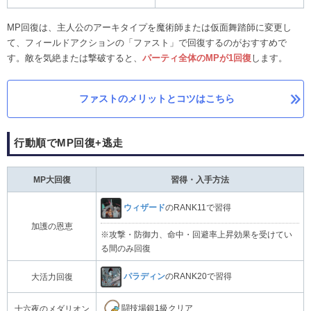
MP回復は、主人公のアーキタイプを魔術師または仮面舞踏師に変更し
て、フィールドアクションの「ファスト」で回復するのがおすすめで
す。敵を気絶または撃破すると、
パーティ全体のMPが1回復
します。
ファストのメリットとコツはこちら
行動順でMP回復+逃走
MP大回復
習得・入手方法
ウィザード
のRANK11で習得
加護の恩恵
※攻撃・防御力、命中・回避率上昇効果を受けてい
る間のみ回復
パラディン
のRANK20で習得
大活力回復
闘技場銀1級クリア
十六夜のメダリオン