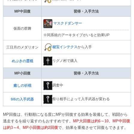
MP中回復
習得・入手方法
マスクドダンサー
仮面の群舞
※同系統のアーキタイプがいると効果UP
秘宝インテクス
から入手
三日月のメダリオン
リグノ村で購入
めぶきの霊棍
MP小回復
習得・入手方法
調査中
癒しの祈棍
祭り相手によって入手武器が変わる
9/6の入手武器
MP回復は、行動順になる度にMPが回復する効果を装備して、戦闘から
逃走するを繰り返すのもおすすめです。
MP大回復は約6～10、MP中回復
は約3～4、MP小回復は約2回復
で、効果を重複させて回復もできます。