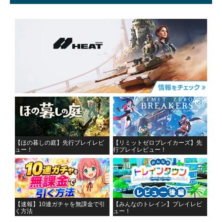
【ほの暮しの庭】先行プレイレビ
【リミットゼロブレイカーズ】先
ュー！
行プレイレビュー！
【速報】10連ガチャを無課金で引
【みんなのトレイン】プレイレビ
く方法
ュー！