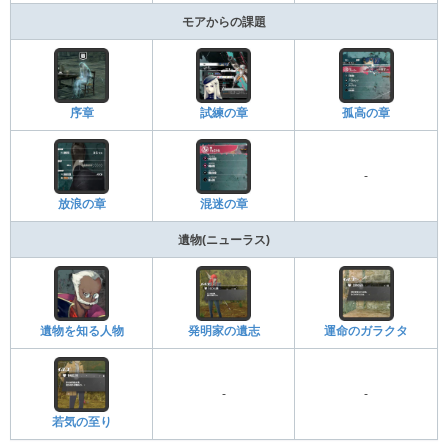
モアからの課題
序章
試練の章
孤高の章
-
放浪の章
混迷の章
遺物(ニューラス)
遺物を知る人物
発明家の遺志
運命のガラクタ
-
-
若気の至り