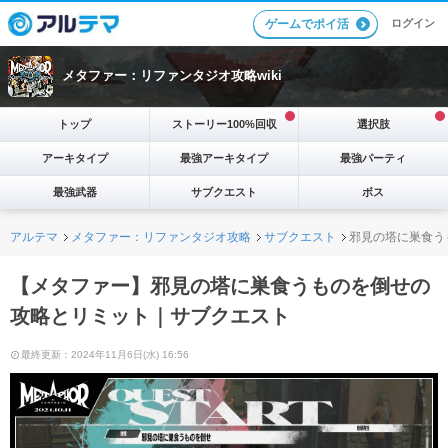
ログイン
ゲームでポイ活
メタファー：リファンタジオ攻略wiki
トップ
ストーリー100%回収
選択肢
アーキタイプ
最強アーキタイプ
最強パーティ
最強武器
サブクエスト
ボス
アルテマ
メタファー：リファンタジオ攻略
サブクエスト
邪見の塔に巣食う
【メタファー】邪見の塔に巣食うものを倒せの
攻略とリミット｜サブクエスト
最終更新：2024年11月6日(水) 16:56