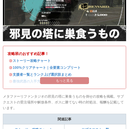
攻略班のおすすめ記事！
・
ストーリー攻略チャート
・
100%クリアチャート｜全要素コンプリート
・
支援者一覧とランク上げ選択肢まとめ
もっと見る
・
最強武器の入手方法
メタファーリファンタジオの邪見の塔に巣食うものを倒せの攻略を掲載。サブ
クエストの受注場所や解放条件、ボスに勝てない時の対処法、報酬を記載して
います。
関連記事