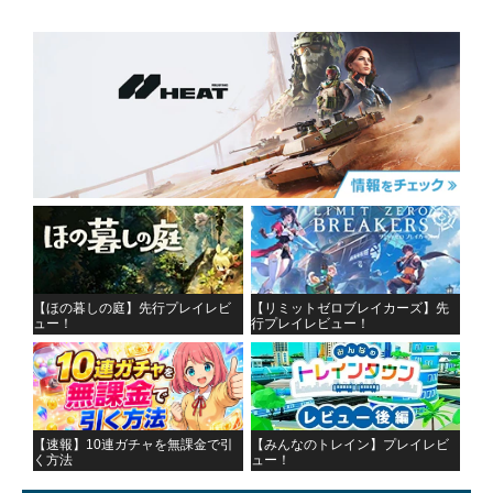
【ほの暮しの庭】先行プレイレビ
【リミットゼロブレイカーズ】先
ュー！
行プレイレビュー！
【速報】10連ガチャを無課金で引
【みんなのトレイン】プレイレビ
く方法
ュー！