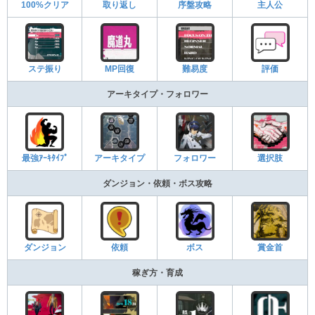
100%クリア
取り返し
序盤攻略
主人公
ステ振り
MP回復
難易度
評価
アーキタイプ・フォロワー
最強ｱｰｷﾀｲﾌﾟ
アーキタイプ
フォロワー
選択肢
ダンジョン・依頼・ボス攻略
ダンジョン
依頼
ボス
賞金首
稼ぎ方・育成