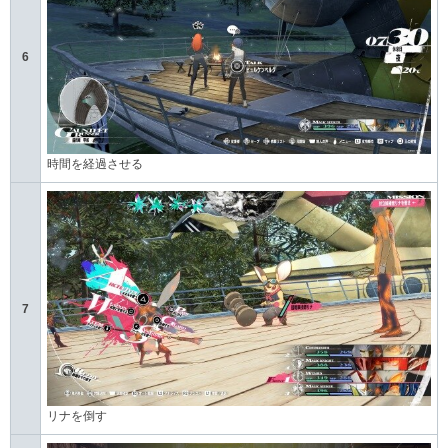
6
時間を経過させる
7
リナを倒す