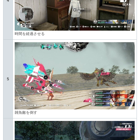
4
時間を経過させる
5
雑魚敵を倒す