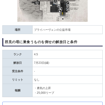
場所
ブライハーヴェンの公益市場
邪見の塔に巣食うものを倒せの解放日と条件
ランク
4.5
解放日
7月23日(縁)
受注条件
-
リミット
なし
・勇気の上昇
報酬
・25,000リーブ