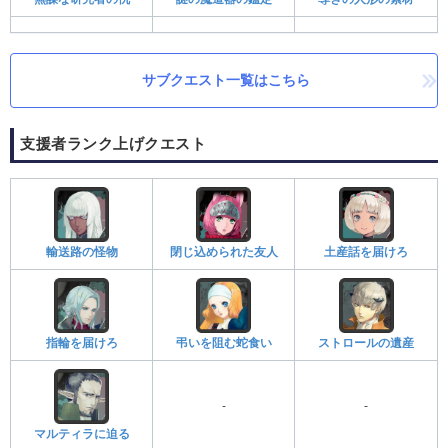
サブクエスト一覧はこちら
支援者ランク上げクエスト
輸送路の怪物
閉じ込められた友人
土産話を届けろ
指輪を届けろ
弔いを阻む蛇食い
ストロールの遺産
-
-
マルティラに迫る