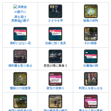
異教徒の親子
ささやき亭
秘薬の材料
港町にはない花
虫歯に効く道具
幻の酒器
権利書を取り返せ
邪見の塔に巣食う
伝書鳩の卵
魔除けの頭蓋骨
家宝の首飾り
料理人を唸らせる
無謀な研究者の仇
謎の魔道器の鑑定
導きの人形の素材