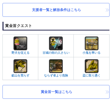
支援者一覧と解放条件はこちら
賞金首クエスト
野犬を従える
古城の街の人さらい
小鬼を率いる
鉱山を荒らす
ならず者より危険
盃に取り憑く
賞金首一覧はこちら