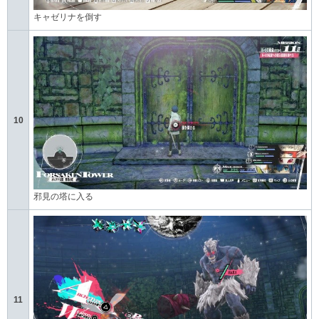
キャゼリナを倒す
10
邪見の塔に入る
11