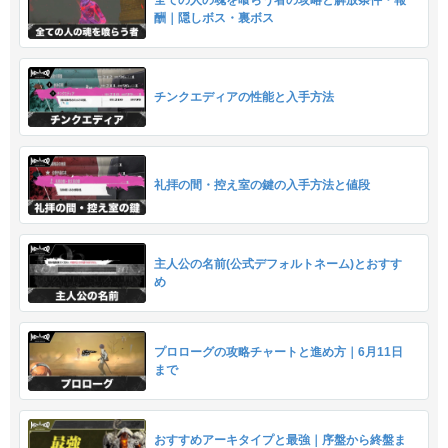
酬｜隠しボス・裏ボス
チンクエディアの性能と入手方法
礼拝の間・控え室の鍵の入手方法と値段
主人公の名前(公式デフォルトネーム)とおすす
め
プロローグの攻略チャートと進め方｜6月11日
まで
おすすめアーキタイプと最強｜序盤から終盤ま