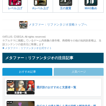
レベル上げ
Aレベル上げ
王の資質
MAG集め
メタファー：リファンタジオ攻略トップへ
©ATLUS. ⒸSEGA. All rights reserved.
※アルテマに掲載しているゲーム内画像の著作権、商標権その他の知的財産権は、当
該コンテンツの提供元に帰属します
▶メタファー：リファンタジオ公式サイト
メタファー：リファンタジオの注目記事
おすすめ記事
人気ページ
選択肢のおすすめと支援者一覧
全ての人の魂を喰らう者の攻略と解放条件・報