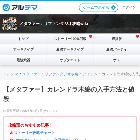
ログイン
ゲームでポイ活
メタファー：リファンタジオ攻略wiki
トップ
ストーリー100%回収
選択肢
アーキタイプ
最強アーキタイプ
最強パーティ
最強武器
サブクエスト
ボス
アルテマ
メタファー：リファンタジオ攻略
アイテム
カレンドラ木綿の入手
【メタファー】カレンドラ木綿の入手方法と値
段
最終更新：2026年8月1日(土) 08:01
攻略班のおすすめ記事！
・
ストーリー攻略チャート