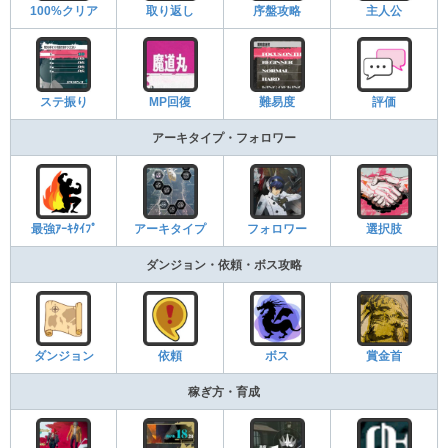
100%クリア
取り返し
序盤攻略
主人公
ステ振り
MP回復
難易度
評価
アーキタイプ・フォロワー
最強ｱｰｷﾀｲﾌﾟ
アーキタイプ
フォロワー
選択肢
ダンジョン・依頼・ボス攻略
ダンジョン
依頼
ボス
賞金首
稼ぎ方・育成