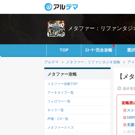
メタファー：リファンタジオ攻
TOP
ｽﾄｰﾘｰ完全攻略
選
アルテマ
メタファー：リファンタジオ攻略
アイ
メタファー攻略
【メタ
メタファー攻略TOP
最終更新
アーキタイプ一覧
フォロワー一覧
攻略班
キャラ一覧
・
スト
・
10
声優・CV一覧
・
支援
メタファークイズ
・
最強