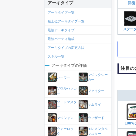
アーキタイプ
回復
アーキタイプ一覧
最上位アーキタイプ一覧
ステー
最強アーキタイプ
最強パーティ編成
アーキタイプの変更方法
スキル一覧
アーキタイプの評価
注目の
マジックシー
シーカー
カー
ソウルハッカ
ファイター
ー
ソードマスタ
サムライ
ー
マジシャン
ウィザード
100
ウォーロッ
エレメンタル
ク
マスター