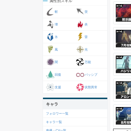
属性別スキル
斬
突
壊
炎
氷
雷
風
光
闇
万能
回復
パッシブ
支援
状態異常
キャラ
フォロワー一覧
キャラ一覧
声優・CV一覧