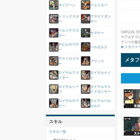
タイクーン
フェイカー
トリックスタ
マスクドダン
ー
サー
ペルソナマス
©ATLUS. ⒸSE
サマナー
ター
※アルテマ
テンツの提
デビルサマナ
▶メタファ
ベルセルク
ー
デストロイヤ
メタフ
プリンス
ー
ロイヤルファ
ロイヤルナイ
イター
ト
ロイヤルシー
ロイヤルマス
フ
クドダンサー
ロイヤルサマ
ロイヤルベル
ナー
セルク
スキル
スキル一覧