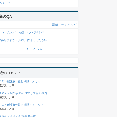
イページ
新のQA
最新
|
ランキング
エロニムスボスっぽくないですか？
odありますか？入れ方教えてください
もっとみる
近のコメント
エスト(依頼)一覧と期限・メリット
名無し
より
リアンテ城の攻略のコツと宝箱の場所
名無し
より
エスト(依頼)一覧と期限・メリット
名無し
より
択肢のおすすめと支援者一覧