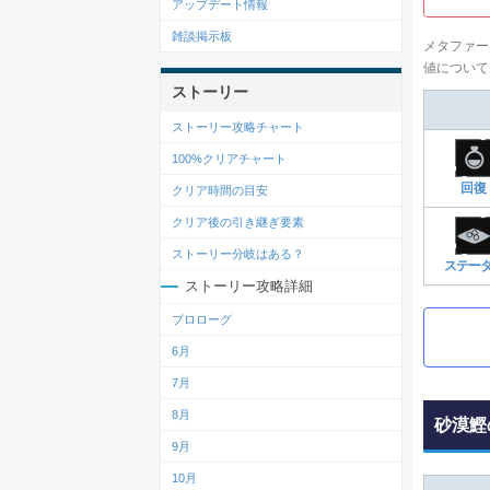
アップデート情報
雑談掲示板
メタファー
値について
ストーリー
ストーリー攻略チャート
100%クリアチャート
回復
クリア時間の目安
クリア後の引き継ぎ要素
ストーリー分岐はある？
ステー
ストーリー攻略詳細
プロローグ
6月
7月
8月
砂漠鰹
9月
10月