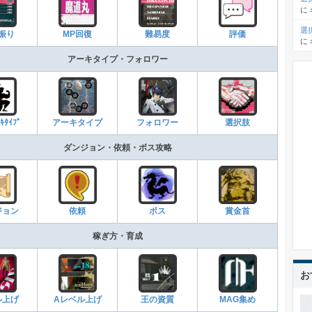
に
選
振り
MP回復
難易度
評価
に
アーキタイプ・フォロワー
ｷﾀｲﾌﾟ
アーキタイプ
フォロワー
選択肢
ダンジョン・依頼・ボス攻略
ジョン
依頼
ボス
賞金首
稼ぎ方・育成
お
ル上げ
Aレベル上げ
王の資質
MAG集め