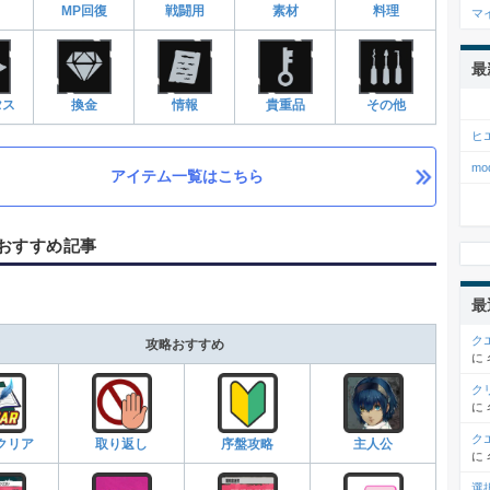
MP回復
戦闘用
素材
料理
マ
最
タス
換金
情報
貴重品
その他
ヒ
m
アイテム一覧はこちら
おすすめ記事
最
ク
攻略おすすめ
に
ク
に
ク
%クリア
取り返し
序盤攻略
主人公
に
選