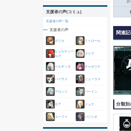
ジ
支援者の声(コミュ)
支援者の声一覧
支援者の声
関連記
ガリカ
ストロール
ヒュルケンベ
マリア
ルグ
ベルギッタ
キャゼリナ
ハイザメ
ニューラス
アロンゾ
バードン
分類別
モア
ジュナ
ユーファ
バジリオ