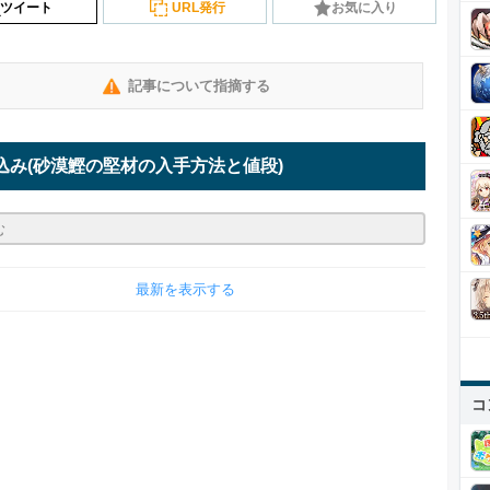
ツイート
URL発行
お気に入り
記事について指摘する
込み
(砂漠鰹の堅材の入手方法と値段)
最新を表示する
コ