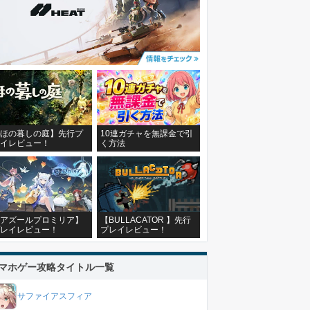
ほの暮しの庭】先行プ
10連ガチャを無課金で引
イレビュー！
く方法
アズールプロミリア】
【BULLACATOR 】先行
レイレビュー！
プレイレビュー！
マホゲー攻略タイトル一覧
サファイアスフィア