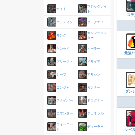
マジックナイ
ナイト
ト
ステ
パラディン
ダークナイト
カンフーマス
モンク
ター
ケンセイ
ヒーラー
最強ｱｰ
プリースト
メサイア
シーフ
アサシン
ニンジャ
ガンナー
ダン
スナイパー
ドラグナー
コマンダー
ジェネラル
ウォーロー
ディーラー
ド
レベ