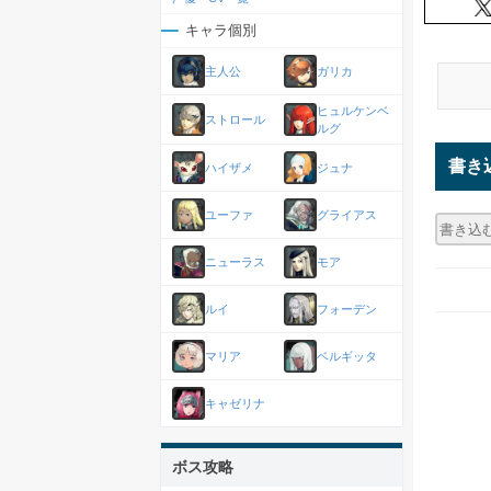
キャラ個別
主人公
ガリカ
ヒュルケンベ
ストロール
ルグ
書き
ハイザメ
ジュナ
ユーファ
グライアス
ニューラス
モア
ルイ
フォーデン
マリア
ベルギッタ
キャゼリナ
ボス攻略