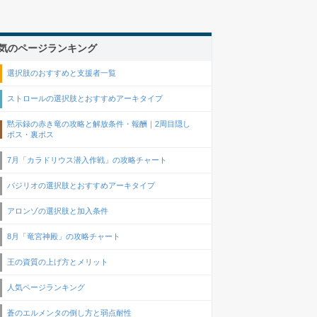
気のページランキング
選択肢のおすすめと支援者一覧
ストロールの選択肢とおすすめアーキタイプ
黙示録の赤き竜の攻略と解放条件・報酬｜2周目隠し
ボス・裏ボス
7月「カラドリウス潜入作戦」の攻略チャート
バジリオの選択肢とおすすめアーキタイプ
アロンゾの選択肢と加入条件
8月「竜宮神殿」の攻略チャート
王の資質の上げ方とメリット
人気ページランキング
蒼のエルメンタの倒し方と弱点耐性