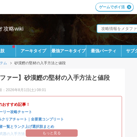
ゲームでポイ活
略wiki
択肢
アーキタイプ
最強アーキタイプ
最強パーティ
サブ
テム
砂漠鰹の堅材の入手方法と値段
ファー】砂漠鰹の堅材の入手方法と値段
：2026年8月1日(土) 08:01
のおすすめ記事！
ーリー攻略チャート
0%クリアチャート｜全要素コンプリート
者一覧とランク上げ選択肢まとめ
もっと見る
武器の入手方法