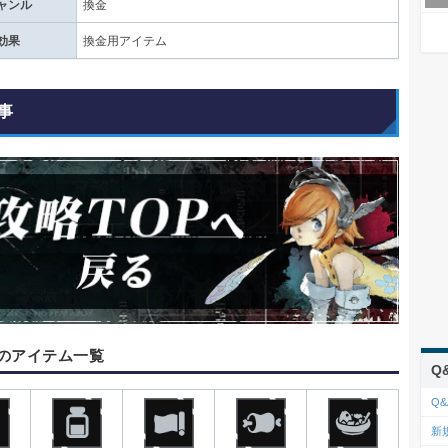
ャンル
換金
効果
換金用アイテム
事
のアイテム一覧
Q
Q&
新