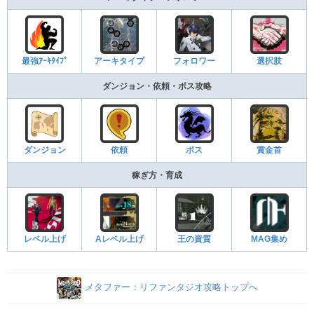
最強ｱｰｷﾀｲﾌﾟ
アーキタイプ
フォロワー
選択肢
ダンジョン・依頼・ボス攻略
ダンジョン
依頼
ボス
賞金首
稼ぎ方・育成
レベル上げ
Aレベル上げ
王の資質
MAG集め
メタファー：リファンタジオ攻略トップへ