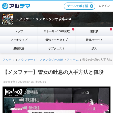
ログイン
ゲームでポイ活
メタファー：リファンタジオ攻略wiki
トップ
ストーリー100%回収
選択肢
アーキタイプ
最強アーキタイプ
最強パーティ
最強武器
サブクエスト
ボス
アルテマ
メタファー：リファンタジオ攻略
アイテム
雪女の吐息の入手方法
【メタファー】雪女の吐息の入手方法と値段
最終更新：2026年8月1日(土) 08:01