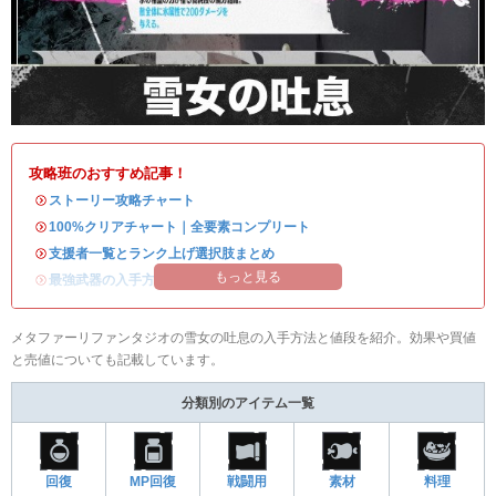
攻略班のおすすめ記事！
・
ストーリー攻略チャート
・
100%クリアチャート｜全要素コンプリート
・
支援者一覧とランク上げ選択肢まとめ
もっと見る
・
最強武器の入手方法
メタファーリファンタジオの雪女の吐息の入手方法と値段を紹介。効果や買値
と売値についても記載しています。
分類別のアイテム一覧
回復
MP回復
戦闘用
素材
料理