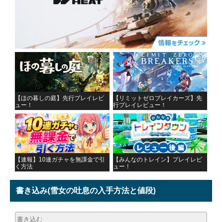
【ほの暮しの庭】先行プレイレビ
【リミットゼロブレイカーズ】先
ュー！
行プレイレビュー！
【速報】10連ガチャを無課金で引
【みんなのトレイン】プレイレビ
く方法
ュー！
書き込み
(雪女の吐息の入手方法と値段)