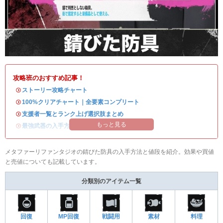
攻略班のおすすめ記事！
・
ストーリー攻略チャート
・
100%クリアチャート｜全要素コンプリート
・
支援者一覧とランク上げ選択肢まとめ
もっと見る
・
最強武器の入手方法
メタファーリファンタジオの錆びた防具の入手方法と値段を紹介。効果や買値
と売値についても記載しています。
分類別のアイテム一覧
回復
MP回復
戦闘用
素材
料理