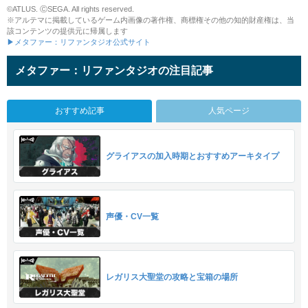
©ATLUS. ⒸSEGA. All rights reserved.
※アルテマに掲載しているゲーム内画像の著作権、商標権その他の知的財産権は、当
該コンテンツの提供元に帰属します
▶メタファー：リファンタジオ公式サイト
メタファー：リファンタジオの注目記事
おすすめ記事
人気ページ
グライアスの加入時期とおすすめアーキタイプ
声優・CV一覧
レガリス大聖堂の攻略と宝箱の場所