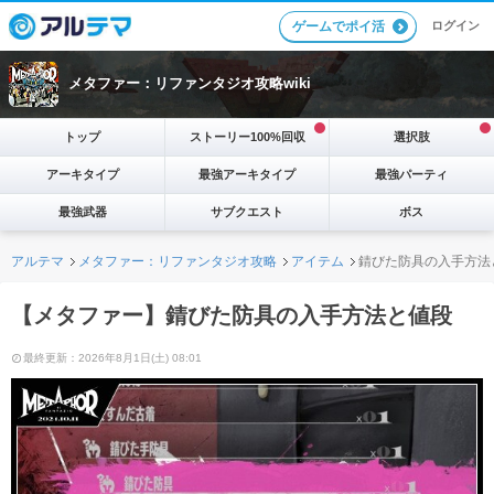
ログイン
ゲームでポイ活
メタファー：リファンタジオ攻略wiki
トップ
ストーリー100%回収
選択肢
アーキタイプ
最強アーキタイプ
最強パーティ
最強武器
サブクエスト
ボス
アルテマ
メタファー：リファンタジオ攻略
アイテム
錆びた防具の入手方法
【メタファー】錆びた防具の入手方法と値段
最終更新：2026年8月1日(土) 08:01