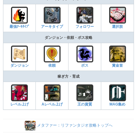
最強ｱｰｷﾀｲﾌﾟ
アーキタイプ
フォロワー
選択肢
ダンジョン・依頼・ボス攻略
ダンジョン
依頼
ボス
賞金首
稼ぎ方・育成
レベル上げ
Aレベル上げ
王の資質
MAG集め
メタファー：リファンタジオ攻略トップへ