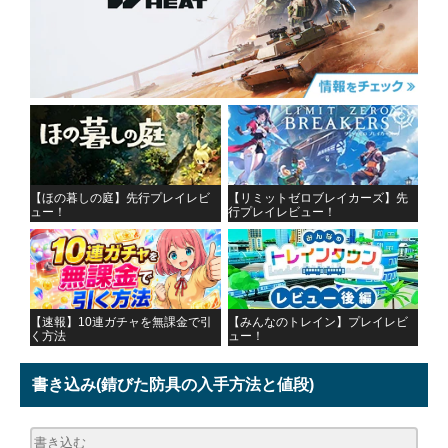
【ほの暮しの庭】先行プレイレビ
【リミットゼロブレイカーズ】先
ュー！
行プレイレビュー！
【速報】10連ガチャを無課金で引
【みんなのトレイン】プレイレビ
く方法
ュー！
書き込み
(錆びた防具の入手方法と値段)