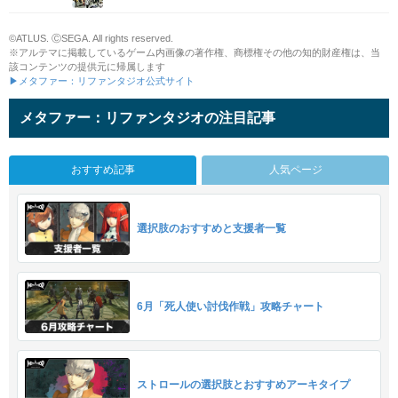
©ATLUS. ⒸSEGA. All rights reserved.
※アルテマに掲載しているゲーム内画像の著作権、商標権その他の知的財産権は、当
該コンテンツの提供元に帰属します
▶メタファー：リファンタジオ公式サイト
メタファー：リファンタジオの注目記事
おすすめ記事
人気ページ
選択肢のおすすめと支援者一覧
6月「死人使い討伐作戦」攻略チャート
ストロールの選択肢とおすすめアーキタイプ