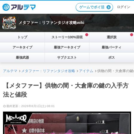
ログイン
ゲームでポイ活
メタファー：リファンタジオ攻略wiki
トップ
ストーリー100%回収
選択肢
アーキタイプ
最強アーキタイプ
最強パーティ
最強武器
サブクエスト
ボス
アルテマ
メタファー：リファンタジオ攻略
アイテム
供物の間・大倉庫の鍵
【メタファー】供物の間・大倉庫の鍵の入手方
法と値段
最終更新：2026年8月1日(土) 08:01