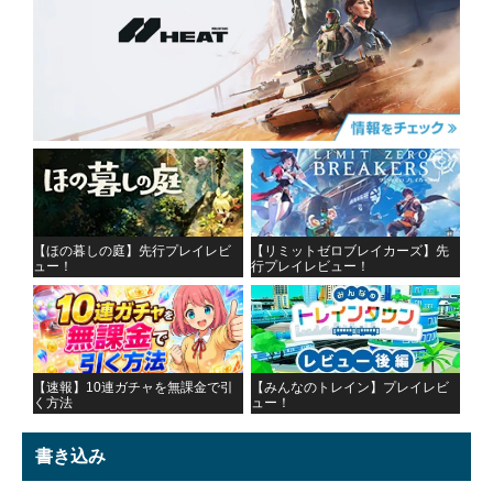
【ほの暮しの庭】先行プレイレビ
【リミットゼロブレイカーズ】先
ュー！
行プレイレビュー！
【速報】10連ガチャを無課金で引
【みんなのトレイン】プレイレビ
く方法
ュー！
書き込み