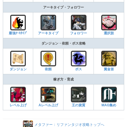
アーキタイプ・フォロワー
最強ｱｰｷﾀｲﾌﾟ
アーキタイプ
フォロワー
選択肢
ダンジョン・依頼・ボス攻略
ダンジョン
依頼
ボス
賞金首
稼ぎ方・育成
レベル上げ
Aレベル上げ
王の資質
MAG集め
メタファー：リファンタジオ攻略トップへ