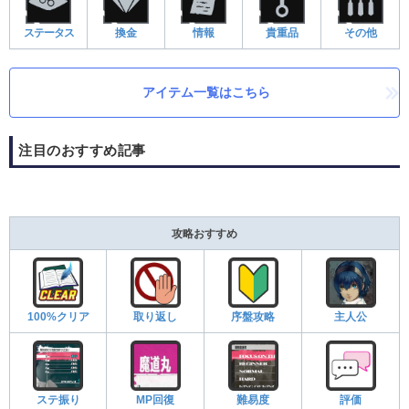
ステータス
換金
情報
貴重品
その他
アイテム一覧はこちら
注目のおすすめ記事
攻略おすすめ
100%クリア
取り返し
序盤攻略
主人公
ステ振り
MP回復
難易度
評価