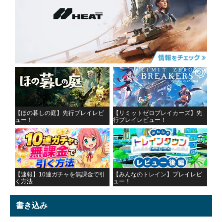
【ほの暮しの庭】先行プレイレビ
【リミットゼロブレイカーズ】先
ュー！
行プレイレビュー！
【速報】10連ガチャを無課金で引
【みんなのトレイン】プレイレビ
く方法
ュー！
書き込み