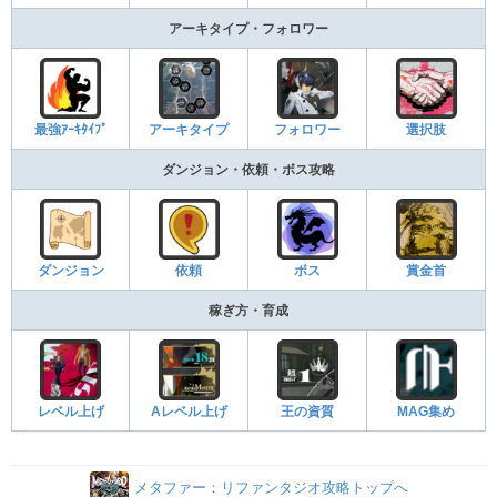
アーキタイプ・フォロワー
最強ｱｰｷﾀｲﾌﾟ
アーキタイプ
フォロワー
選択肢
ダンジョン・依頼・ボス攻略
ダンジョン
依頼
ボス
賞金首
稼ぎ方・育成
レベル上げ
Aレベル上げ
王の資質
MAG集め
メタファー：リファンタジオ攻略トップへ