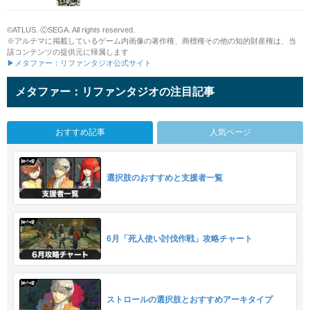
©ATLUS. ⒸSEGA. All rights reserved.
※アルテマに掲載しているゲーム内画像の著作権、商標権その他の知的財産権は、当
該コンテンツの提供元に帰属します
▶メタファー：リファンタジオ公式サイト
メタファー：リファンタジオの注目記事
おすすめ記事
人気ページ
選択肢のおすすめと支援者一覧
6月「死人使い討伐作戦」攻略チャート
ストロールの選択肢とおすすめアーキタイプ