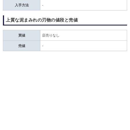
入手方法
-
上質な泥まみれの刃物の値段と売値
買値
店売りなし
売値
‐