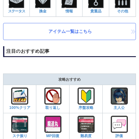
ステータス
換金
情報
貴重品
その他
アイテム一覧はこちら
注目のおすすめ記事
攻略おすすめ
100%クリア
取り返し
序盤攻略
主人公
ステ振り
MP回復
難易度
評価