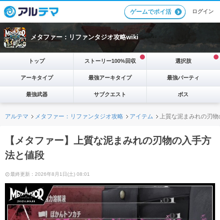
ログイン
ゲームでポイ活
メタファー：リファンタジオ攻略wiki
トップ
ストーリー100%回収
選択肢
アーキタイプ
最強アーキタイプ
最強パーティ
最強武器
サブクエスト
ボス
アルテマ
メタファー：リファンタジオ攻略
アイテム
上質な泥まみれの刃物
【メタファー】上質な泥まみれの刃物の入手方
法と値段
最終更新：2026年8月1日(土) 08:01