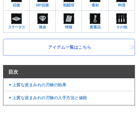
回復
MP回復
戦闘用
素材
料理
ステータス
換金
情報
貴重品
その他
アイテム一覧はこちら
目次
▼上質な泥まみれの刃物の効果
▼上質な泥まみれの刃物の入手方法と値段