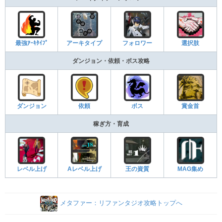
最強ｱｰｷﾀｲﾌﾟ
アーキタイプ
フォロワー
選択肢
ダンジョン・依頼・ボス攻略
ダンジョン
依頼
ボス
賞金首
稼ぎ方・育成
レベル上げ
Aレベル上げ
王の資質
MAG集め
メタファー：リファンタジオ攻略トップへ