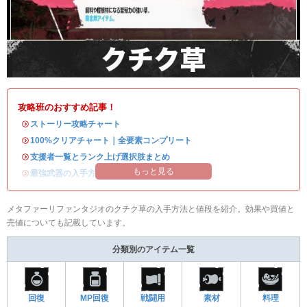
攻略班のおすすめ記事！
・
ストーリー攻略チャート
・
100%クリアチャート｜全要素コンプリート
・
支援者一覧とランク上げ選択肢まとめ
もっと見る
・
最強武器の入手方法
メタファーリファンタジオのクチク草の入手方法と値段を紹介。効果や買値と
売値についても記載しています。
分類別のアイテム一覧
回復
MP回復
戦闘用
素材
料理