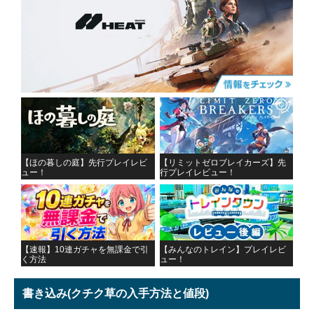
【ほの暮しの庭】先行プレイレビ
【リミットゼロブレイカーズ】先
ュー！
行プレイレビュー！
【速報】10連ガチャを無課金で引
【みんなのトレイン】プレイレビ
く方法
ュー！
書き込み
(クチク草の入手方法と値段)