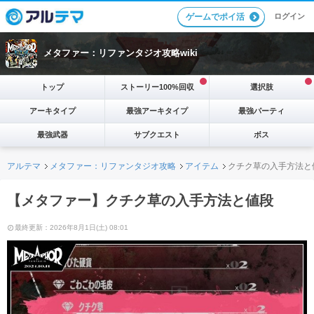
ログイン
ゲームでポイ活
メタファー：リファンタジオ攻略wiki
トップ
ストーリー100%回収
選択肢
アーキタイプ
最強アーキタイプ
最強パーティ
最強武器
サブクエスト
ボス
アルテマ
メタファー：リファンタジオ攻略
アイテム
クチク草の入手方法と
【メタファー】クチク草の入手方法と値段
最終更新：2026年8月1日(土) 08:01