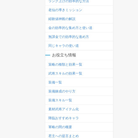
ランク上げの効率的な方法
老仙の導きミッション
経験値神殿の解説
金の効率的な集め方と使い道
無課金での効率的な進め方
同じキャラの使い道
お役立ち情報
策略の種類と効果一覧
武将スキルの効果一覧
装備一覧
装備錬成のやり方
装備スキル一覧
素材武将アイテム化
降臨おすすめキャラ
軍略の間の概要
君主への提言まとめ