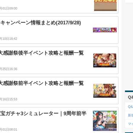
月01日09:00
キャンペーン情報まとめ(2017/9/28)
月10日18:42
大感謝祭後半イベント攻略と報酬一覧
月25日16:36
大感謝祭前半イベント攻略と報酬一覧
Q
月16日15:53
Q&
宝ガチャ3シミュレーター｜9周年前半
新
マ
月01日08:01