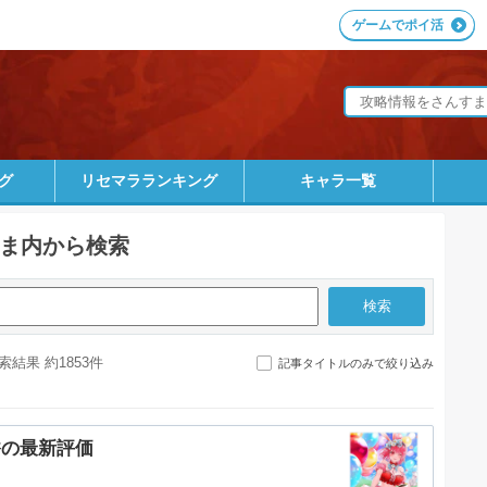
ゲームでポイ活
グ
リセマラランキング
キャラ一覧
ま内から検索
索結果 約1853件
記事タイトルのみで絞り込み
香の最新評価