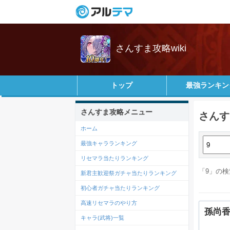
さんすま攻略wiki
トップ
最強ランキン
さんすま攻略メニュー
さんす
ホーム
最強キャラランキング
リセマラ当たりランキング
「9」の検
新君主歓迎祭ガチャ当たりランキング
初心者ガチャ当たりランキング
高速リセマラのやり方
孫尚
キャラ(武将)一覧