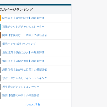
気のページランキング
関羽雲長【最強の闘士】の最新評価
英雄チケットガチャシミュレーター
関羽【忠義刻む十一周年】の最新評価
最強キャラ(武将)ランキング
蘆屋道満【仮面の少女】の最新評価
織田信長【破壊と創造】の最新評価
織田信長【あがりは目前】の最新評価
水滸伝ガチャ当たりキャラランキング
極英雄祭ガチャシミュレーター
劉備【義徳の神輿】の最新評価
もっと見る