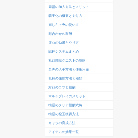
同盟の加入方法とメリット
覇王化の概要とやり方
同じキャラの使い道
顔合わせの報酬
運凸の効果とやり方
戦神システムまとめ
乱戦降臨クエストの攻略
名声の入手方法と使用用途
乱舞の発動方法と種類
対戦のコツと報酬
マルチプレイのメリット
物語のクリア報酬武将
物語の龍玉獲得方法
キャラの育成方法
アイテムの効果一覧