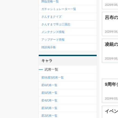
降臨攻略一覧
2026年08
ガチャシミュレーター一覧
呂布
さんすまクイズ
さんすまで学ぶ三国志
2026年08
メンテナンス情報
アップデート情報
凌統
雑談掲示板
2026年08
キャラ
武将一覧
星6&星5武将一覧
9周年
星6武将一覧
星5武将一覧
2024年03
星4武将一覧
星3武将一覧
イベン
星2武将一覧