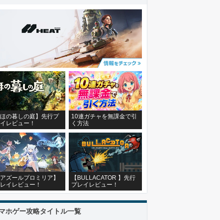
ほの暮しの庭】先行プ
10連ガチャを無課金で引
イレビュー！
く方法
アズールプロミリア】
【BULLACATOR 】先行
レイレビュー！
プレイレビュー！
マホゲー攻略タイトル一覧