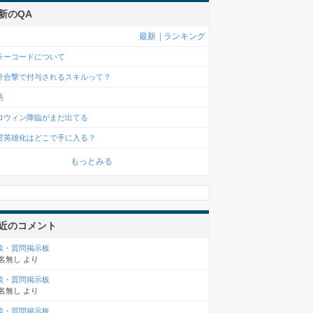
新のQA
最新
|
ランキング
ラーコードについて
計合撃で付与されるスキルって？
語
ロウィン降臨がまだ出てる
雲英雄化はどこで手に入る？
もっとみる
近のコメント
談・質問掲示板
名無し
より
談・質問掲示板
名無し
より
談・質問掲示板