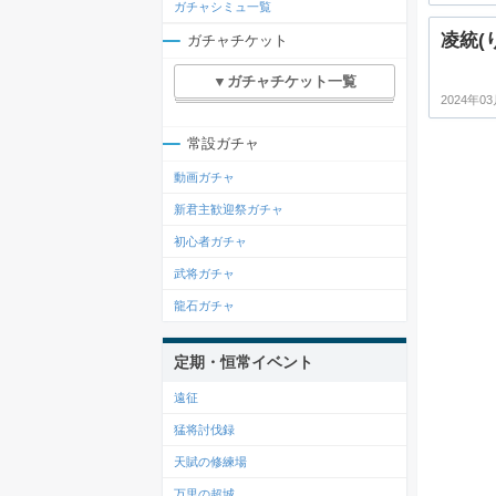
ガチャシミュ一覧
凌統(
ガチャチケット
▼ガチャチケット一覧
2024年03
常設ガチャ
動画ガチャ
新君主歓迎祭ガチャ
初心者ガチャ
武将ガチャ
龍石ガチャ
定期・恒常イベント
遠征
猛将討伐録
天賦の修練場
万里の超城