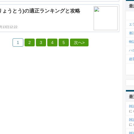
最
りょうとう)の適正ランキングと攻略
エ
月13日12:22
連
物
1
2
3
4
5
次へ>
ハ
趙
最
雑
に
雑
に
雑