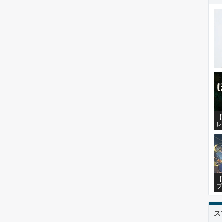
【
レ
【
プ
ス