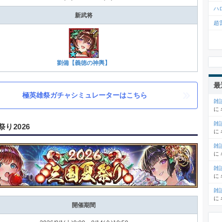
ハ
新武将
趙
劉備【義徳の神輿】
最
極英雄祭ガチャシミュレーターはこちら
雑
に
雑
り2026
に
雑
に
雑
に
雑
に
開催期間