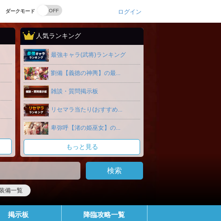
ダークモード
ログイン
人気ランキング
最強キャラ(武将)ランキング
劉備【義徳の神輿】の最...
雑談・質問掲示板
リセマラ当たり(おすすめ...
卑弥呼【渚の姫巫女】の...
もっと見る
装備一覧
掲示板
降臨攻略一覧