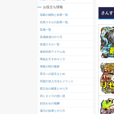
お役立ち情報
さんす
策略の種類と効果一覧
武将スキルの効果一覧
装備一覧
装備錬成のやり方
装備スキル一覧
素材武将アイテム化
降臨おすすめキャラ
軍略の間の概要
君主への提言まとめ
同盟の加入方法とメリット
覇王化の概要とやり方
同じキャラの使い道
顔合わせの報酬
運凸の効果とやり方