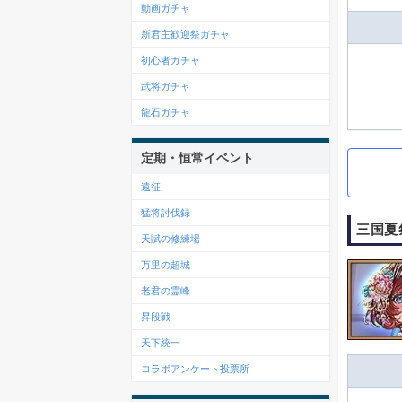
動画ガチャ
新君主歓迎祭ガチャ
初心者ガチャ
武将ガチャ
龍石ガチャ
定期・恒常イベント
遠征
猛将討伐録
三国夏祭
天賦の修練場
万里の超城
老君の霊峰
昇段戦
天下統一
コラボアンケート投票所