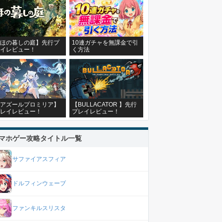
ほの暮しの庭】先行プ
10連ガチャを無課金で引
イレビュー！
く方法
アズールプロミリア】
【BULLACATOR 】先行
レイレビュー！
プレイレビュー！
マホゲー攻略タイトル一覧
サファイアスフィア
ドルフィンウェーブ
ファンキルスリスタ