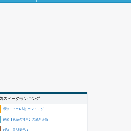
気のページランキング
最強キャラ(武将)ランキング
劉備【義徳の神輿】の最新評価
雑談・質問掲示板