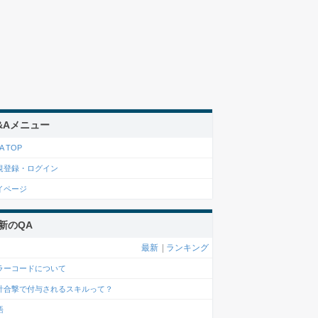
&Aメニュー
A TOP
規登録・ログイン
イページ
新のQA
最新
|
ランキング
ラーコードについて
計合撃で付与されるスキルって？
語