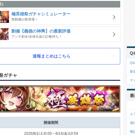
月)
極英雄祭ガチャシミュレーター
祭劉備が新登場！
劉備【義徳の神輿】の最新評価
アンチ勅令/全体出血の計略持ち！
Q
速報まとめはこちら
Q&
新
祭ガチャ
マ
最
エ
連
開催期間
物
2026/8/1(土)0:00～8/14(金)10:59