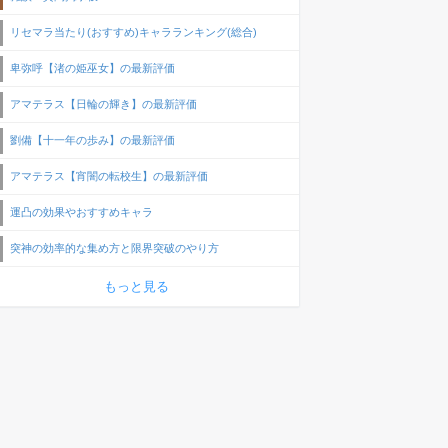
リセマラ当たり(おすすめ)キャラランキング(総合)
卑弥呼【渚の姫巫女】の最新評価
アマテラス【日輪の輝き】の最新評価
劉備【十一年の歩み】の最新評価
アマテラス【宵闇の転校生】の最新評価
運凸の効果やおすすめキャラ
突神の効率的な集め方と限界突破のやり方
もっと見る