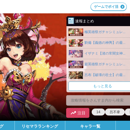
ゲームでポイ活
速報まとめ
極英雄祭ガチャシミュレ...
劉備【義徳の神輿】の最...
イザナミ【渚の常闇女神...
超英雄祭ガチャシミュレ...
呂布【破壊の壮士】の最...
もっと見る
14
呂不韋
注目
グ
リセマラランキング
キャラ一覧