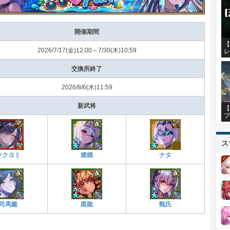
開催期間
【
2026/7/17(金)12:00～7/30(木)10:59
レ
交換所終了
2026/8/6(木)11:59
新武将
【
プ
ス
ツクヨミ
嫦娥
ナタ
司馬懿
黒龍
甄氏