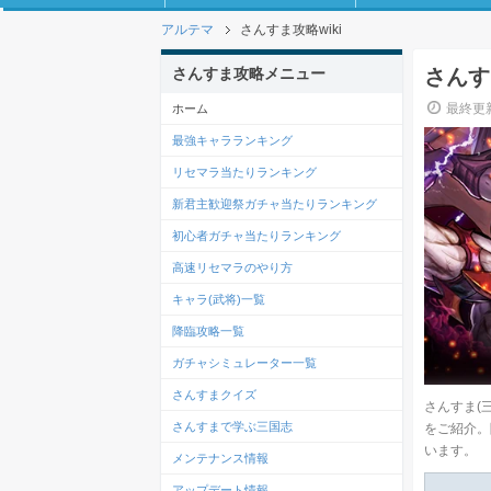
アルテマ
さんすま攻略wiki
さんすま攻略メニュー
さんす
最終更新
ホーム
最強キャラランキング
リセマラ当たりランキング
新君主歓迎祭ガチャ当たりランキング
初心者ガチャ当たりランキング
高速リセマラのやり方
キャラ(武将)一覧
降臨攻略一覧
ガチャシミュレーター一覧
さんすまクイズ
さんすま(
さんすまで学ぶ三国志
をご紹介。
います。
メンテナンス情報
アップデート情報