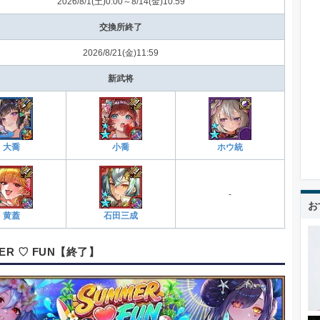
2026/8/1(土)0:00～8/14(金)10:59
交換所終了
2026/8/21(金)11:59
新武将
大喬
小喬
ホウ統
-
お
黄蓋
石田三成
ER ♡ FUN【終了】