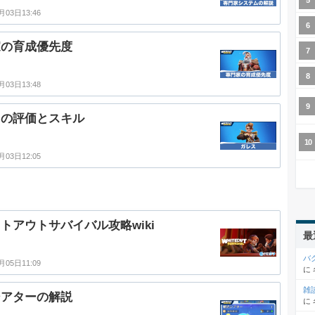
月03日13:46
家の育成優先度
月03日13:48
スの評価とスキル
月03日12:05
トアウトサバイバル攻略wiki
最
バ
月05日11:09
に
雑
シアターの解説
に