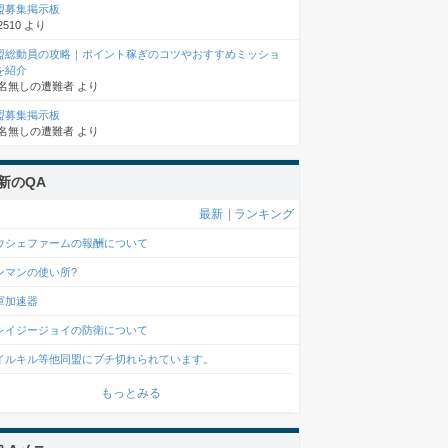
盟募集掲示板
2510
より
盟総動員の攻略｜ポイント稼ぎのコツやおすすめミッショ
を紹介
名無しの遭難者
より
盟募集掲示板
名無しの遭難者
より
新のQA
最新
|
ランキング
ウシェファームの報酬について
ンマンの使い所?
軍加速器
レイジージョイの防衛について
イルキル等他同盟にブチ切れられています。
もっとみる