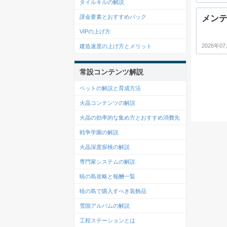
タイルキルの解説
メン
課金要素とおすすめパック
VIPの上げ方
2026年07
建造速度の上げ方とメリット
常設コンテンツ解説
ペットの解説と育成方法
火晶コンテンツの解説
火晶の効率的な集め方とおすすめ消費先
戦争学園の解説
火晶深度探検の解説
専門家システムの解説
暁の島攻略と報酬一覧
暁の島で購入すべき装飾品
雪国アルバムの解説
工程ステーションとは