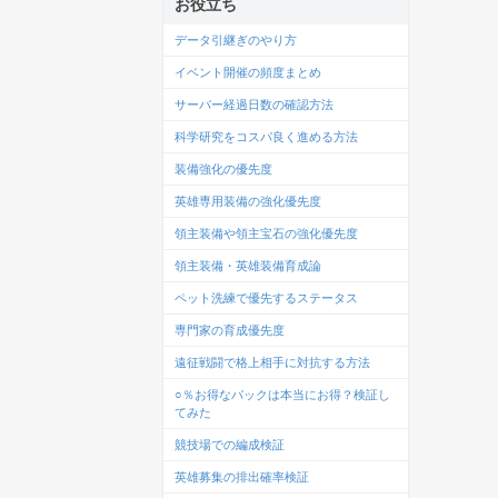
お役立ち
データ引継ぎのやり方
イベント開催の頻度まとめ
サーバー経過日数の確認方法
科学研究をコスパ良く進める方法
装備強化の優先度
英雄専用装備の強化優先度
領主装備や領主宝石の強化優先度
領主装備・英雄装備育成論
ペット洗練で優先するステータス
専門家の育成優先度
遠征戦闘で格上相手に対抗する方法
○％お得なパックは本当にお得？検証し
てみた
競技場での編成検証
英雄募集の排出確率検証