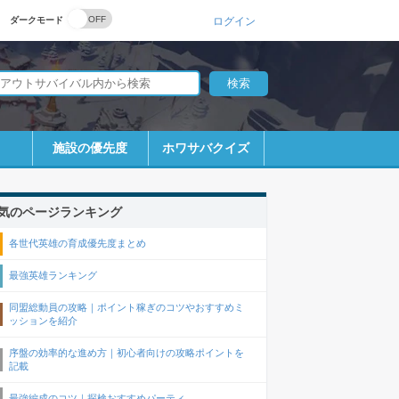
ダークモード
ログイン
施設の優先度
ホワサバクイズ
気のページランキング
各世代英雄の育成優先度まとめ
最強英雄ランキング
同盟総動員の攻略｜ポイント稼ぎのコツやおすすめミ
ッションを紹介
序盤の効率的な進め方｜初心者向けの攻略ポイントを
記載
最強編成のコツ｜探検おすすめパーティ