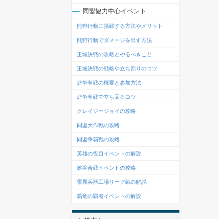
同盟協力中心イベント
熊狩行動に挑戦する方法やメリット
熊狩行動でダメージを出す方法
王城決戦の攻略とやるべきこと
王城決戦の戦略や立ち回りのコツ
砦争奪戦の概要と参加方法
砦争奪戦で立ち回るコツ
クレイジージョイの攻略
同盟大作戦の攻略
同盟争覇戦の攻略
英雄の役目イベントの解説
峡谷合戦イベントの攻略
雪原兵器工場リーグ戦の解説
霜竜の覇者イベントの解説