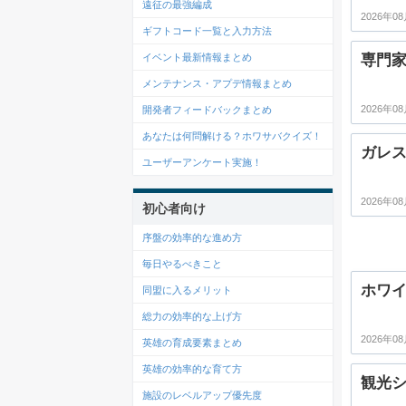
遠征の最強編成
2026年08
ギフトコード一覧と入力方法
専門
イベント最新情報まとめ
メンテナンス・アプデ情報まとめ
2026年08
開発者フィードバックまとめ
あなたは何問解ける？ホワサバクイズ！
ガレ
ユーザーアンケート実施！
2026年08
初心者向け
序盤の効率的な進め方
毎日やるべきこと
ホワイ
同盟に入るメリット
総力の効率的な上げ方
2026年08
英雄の育成要素まとめ
英雄の効率的な育て方
観光
施設のレベルアップ優先度