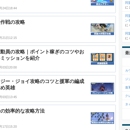
同
に
月24日18:44
同
ン
大作戦の攻略
に
同
月21日12:15
に
総動員の攻略｜ポイント稼ぎのコツやお
最
めミッションを紹介
月03日20:00
カ
ジ
イジー・ジョイ攻略のコツと援軍の編成
すめ英雄
進
ク
月03日13:45
タ
金の効率的な攻略方法
月17日15:20