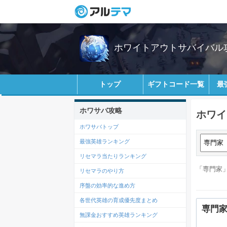
ホワイトアウトサバイバル攻略
トップ
ギフトコード一覧
最
ホワサバ攻略
ホワイ
ホワサバトップ
最強英雄ランキング
リセマラ当たりランキング
「専門家」
リセマラのやり方
序盤の効率的な進め方
各世代英雄の育成優先度まとめ
専門
無課金おすすめ英雄ランキング