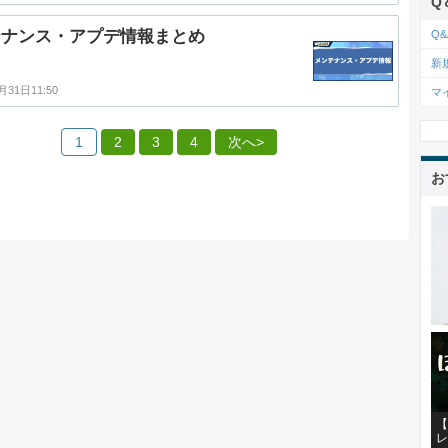
Q
テナンス・アプデ情報まとめ
Q&
新
月31日11:50
マ
1
2
3
4
次へ>
お
【
レ