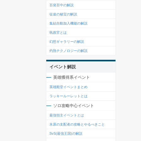
百発百中の解説
征途の秘宝の解説
集結自動加入機能の解説
執政官とは
幻想ギャラリーの解説
灼熱テクノロジーの解説
イベント解説
英雄獲得系イベント
英雄殿堂イベントまとめ
ラッキールーレットとは
ソロ攻略中心イベント
最強領主イベントとは
氷原の支配者の攻略とやるべきこと
SvS(最強王国)の解説