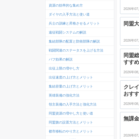
資源の効率的な集め方
2026年07
ダイヤの入手方法と使い道
同盟
兵士の訓練と昇格させるメリット
遠征戦闘システムの解説
2026年07
集結部隊の配置と防衛部隊の解説
戦闘関連のステータスを上げる方法
同盟
バフ効果の解説
すす
出征上限の増やし方
2026年08
出征速度の上げ方とメリット
クレ
集結容量の上げ方とメリット
おす
英雄装備の強化方法
2026年08
領主装備の入手方法と強化方法
同盟資源の増やし方と使い道
無課
同盟旗の設置方法とメリット
都市移転のやり方とメリット
2026年07