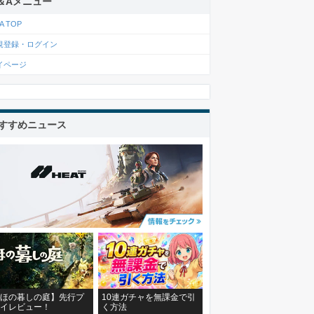
＆Aメニュー
A TOP
規登録・ログイン
イページ
すすめニュース
ほの暮しの庭】先行プ
10連ガチャを無課金で引
イレビュー！
く方法