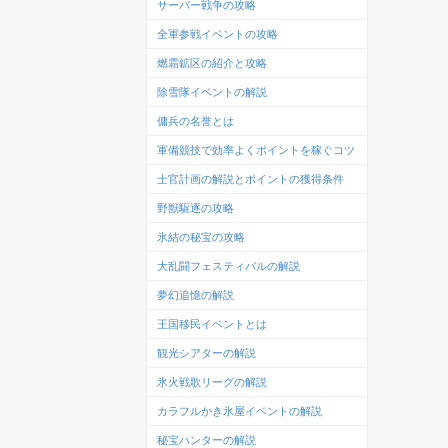
サーバー戦争の攻略
全軍参戦イベントの攻略
燃霜鉱区の紹介と攻略
除雪隊イベントの解説
傭兵の名誉とは
軍備競技で効率よくポイントを稼ぐコツ
士官計画の解説とポイントの獲得条件
野獣駆逐の攻略
氷結の秘宝の攻略
大乱闘フェスティバルの解説
夢幻追憶の解説
王国移民イベントとは
観光シアターの解説
氷火戦歌リーグの解説
カラフルかき氷屋イベントの解説
秘宝ハンターの解説