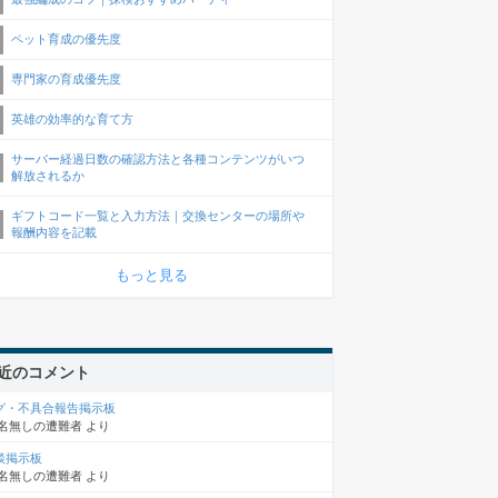
ペット育成の優先度
専門家の育成優先度
英雄の効率的な育て方
サーバー経過日数の確認方法と各種コンテンツがいつ
解放されるか
ギフトコード一覧と入力方法｜交換センターの場所や
報酬内容を記載
もっと見る
近のコメント
グ・不具合報告掲示板
名無しの遭難者
より
談掲示板
名無しの遭難者
より