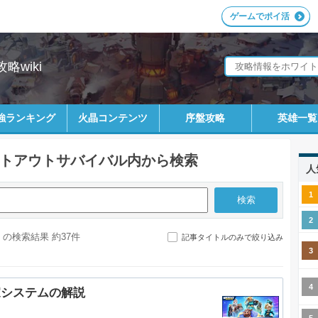
ゲームでポイ活
wiki
強ランキング
火晶コンテンツ
序盤攻略
英雄一覧
トアウトサバイバル内から検索
人
の検索結果 約37件
記事タイトルのみで絞り込み
家システムの解説