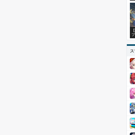
【
プ
ス