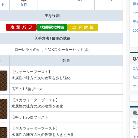
1
568
265
折
ット
女性
ハ
主な役割
英
1
入手方法 / 最後の試練
ローレライのかけら/DXスターターセット(水)
Q
ル
効果
QA
【ウォーターブースト】
新
水属性の味方の次の攻撃を少し強化
マ
倍率：1.5倍ブースト
【メガウォーターブースト】
水属性の味方の次の攻撃を強化
最
倍率：1.75倍ブースト
流
に
【ギガウォーターブースト】
水属性の味方の次の攻撃を大きく強化
キ