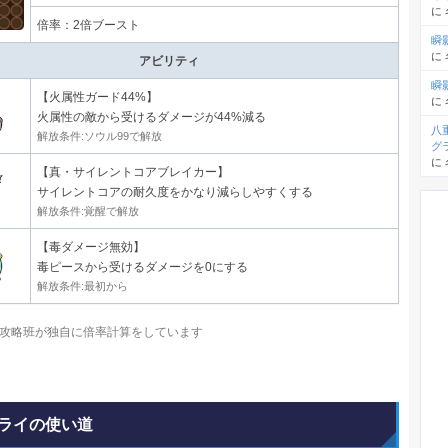
に
倍率：2倍ブースト
瞬
に
アビリティ
瞬
【火属性ガード44%】
に
火属性の敵から受けるダメージが44%減る
八
解放条件:ソウル99で解放
グ
に
【真・サイレントコアブレイカー】
サイレントコアの耐久度をかなり減らしやすくする
解放条件:覚醒で解放
【毒ダメージ無効】
毒ピースから受けるダメージを0にする
解放条件:最初から
攻略班が独自に倍率計算をしています
ライの使い道