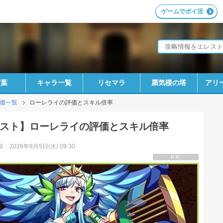
ゲームでポイ活
言葉
キャラ一覧
リセマラ
蜃気楼の塔
アリ
価一覧
ローレライの評価とスキル倍率
スト】ローレライの評価とスキル倍率
：2026年8月5日(水) 09:30
PR