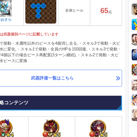
65
全体ヒール
点
いおさら
は武器個別ページに記載しています
2で発動・水属性以外のピースを4個消し去る,・スキル3で発動・火ピ
水に変化,・スキル1で発動・全員のHPを150回復,・スキル3で発動・
4個以下の場合ピース再配置(3ターン継続),・スキル2で発動・火ピ
個水ピースに変換
武器評価一覧はこちら
略コンテンツ