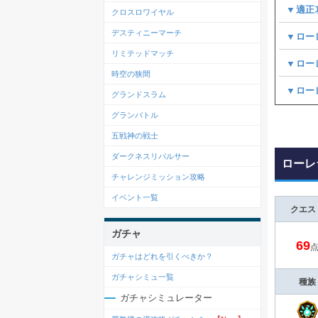
▼適正
クロスロワイヤル
デスティニーマーチ
▼ロー
リミテッドマッチ
▼ロー
時空の狭間
▼ロー
グランドスラム
グランバトル
五戦神の戦士
ダークネスリパルサー
ローレ
チャレンジミッション攻略
イベント一覧
クエス
ガチャ
69
ガチャはどれを引くべきか？
ガチャシミュ一覧
種族
ガチャシミュレーター