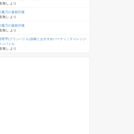
名無し
より
影魔刃の最新評価
名無し
より
影魔刃の最新評価
名無し
より
重樫雫(グランバトル)攻略とおすすめパーティ｜チャレンジ
ランバトル
名無し
より