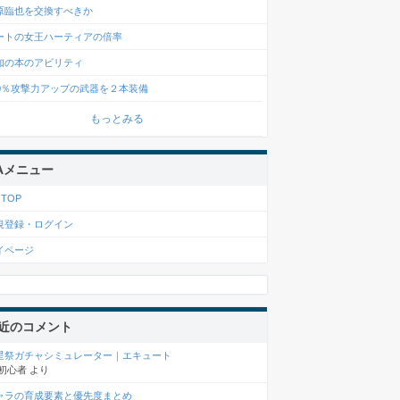
原臨也を交換すべきか
ートの女王ハーティアの倍率
知の本のアビリティ
00％攻撃力アップの武器を２本装備
もっとみる
Aメニュー
 TOP
規登録・ログイン
イページ
近のコメント
星祭ガチャシミュレーター｜エキュート
初心者
より
ャラの育成要素と優先度まとめ