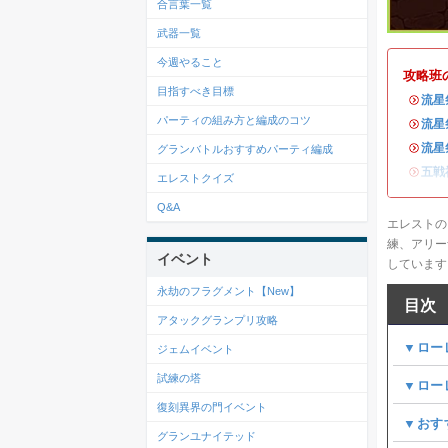
合言葉一覧
武器一覧
今週やること
攻略班
目指すべき目標
・
流星
パーティの組み方と編成のコツ
・
流星
・
流星
グランバトルおすすめパーティ編成
・
五戦
エレストクイズ
Q&A
エレストの
練、アリー
イベント
しています
永劫のフラグメント【New】
目次
アタックグランプリ攻略
▼ロー
ジェムイベント
試練の塔
▼ロー
復刻異界の門イベント
▼おす
グランユナイテッド