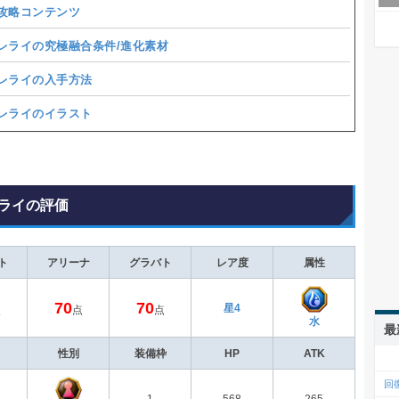
攻略コンテンツ
レライの究極融合条件/進化素材
レライの入手方法
レライのイラスト
ライの評価
ト
アリーナ
グラバト
レア度
属性
70
70
星4
点
点
点
水
最
性別
装備枠
HP
ATK
回