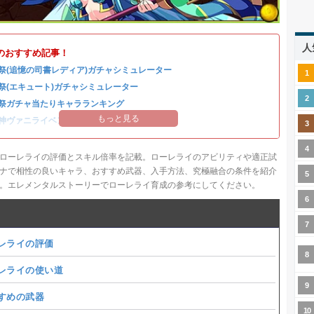
人
のおすすめ記事！
祭(追憶の司書レディア)ガチャシミュレーター
祭(エキュート)ガチャシミュレーター
祭ガチャ当たりキャラランキング
もっと見る
神ヴァニライベントまとめ
ローレライの評価とスキル倍率を記載。ローレライのアビリティや適正試
ナで相性の良いキャラ、おすすめ武器、入手方法、究極融合の条件を紹介
。エレメンタルストーリーでローレライ育成の参考にしてください。
レライの評価
レライの使い道
すめの武器