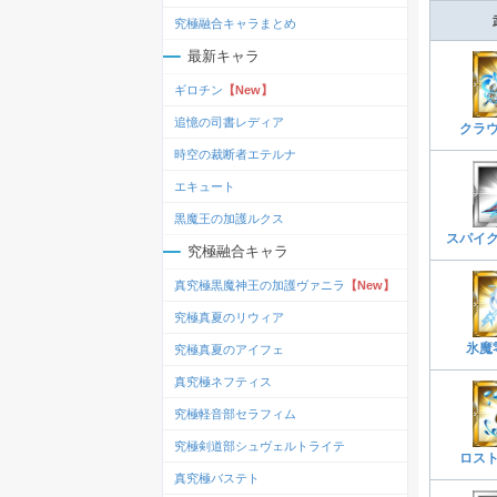
究極融合キャラまとめ
最新キャラ
ギロチン
【New】
追憶の司書レディア
クラ
時空の裁断者エテルナ
エキュート
黒魔王の加護ルクス
スパイ
究極融合キャラ
真究極黒魔神王の加護ヴァニラ
【New】
究極真夏のリウィア
氷魔
究極真夏のアイフェ
真究極ネフティス
究極軽音部セラフィム
究極剣道部シュヴェルトライテ
ロス
真究極バステト