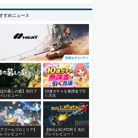
すすめニュース
ほの暮しの庭】先行プ
10連ガチャを無課金で引
イレビュー！
く方法
アズールプロミリア】
【BULLACATOR 】先行
レイレビュー！
プレイレビュー！