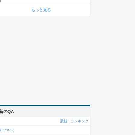
もっと見る
新のQA
最新
|
ランキング
復について