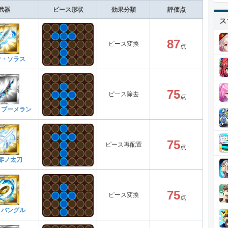
武器
ピース形状
効果分類
評価点
ス
87
ピース変換
点
ウ・ソラス
75
ピース除去
点
クブーメラン
75
ピース再配置
点
零ノ太刀
75
ピース変換
点
トバングル