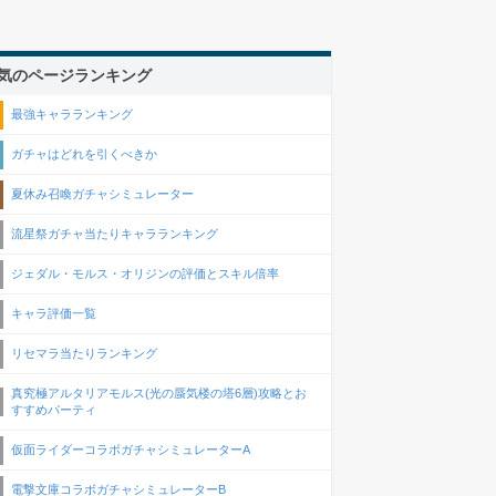
気のページランキング
最強キャラランキング
ガチャはどれを引くべきか
夏休み召喚ガチャシミュレーター
流星祭ガチャ当たりキャラランキング
ジェダル・モルス・オリジンの評価とスキル倍率
キャラ評価一覧
リセマラ当たりランキング
真究極アルタリアモルス(光の蜃気楼の塔6層)攻略とお
すすめパーティ
仮面ライダーコラボガチャシミュレーターA
電撃文庫コラボガチャシミュレーターB