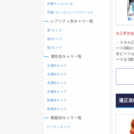
究極チョコハバキ
究極バレンタインイスラフィル
青
レアリティ別キャラ一覧
星7キャラ
※入手方法
星6キャラ
・スキル
ース6個が
星5キャラ
水ピースが
属性別キャラ一覧
ースを3
火属性キャラ
水属性キャラ
木属性キャラ
光属性キャラ
適正攻
闇属性キャラ
無属性キャラ
種族別キャラ一覧
ビーストキャラ