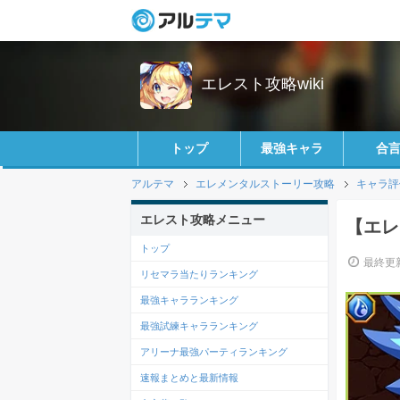
エレスト攻略wiki
トップ
最強キャラ
合
アルテマ
エレメンタルストーリー攻略
キャラ評
エレスト攻略メニュー
【エレ
トップ
最終更新
リセマラ当たりランキング
最強キャラランキング
最強試練キャラランキング
アリーナ最強パーティランキング
速報まとめと最新情報