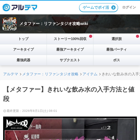
ログイン
ゲームでポイ活
メタファー：リファンタジオ攻略wiki
トップ
ストーリー100%回収
選択肢
アーキタイプ
最強アーキタイプ
最強パーティ
最強武器
サブクエスト
ボス
アルテマ
メタファー：リファンタジオ攻略
アイテム
きれいな飲み水の入手
【メタファー】きれいな飲み水の入手方法と値
段
最終更新：2026年8月1日(土) 08:01