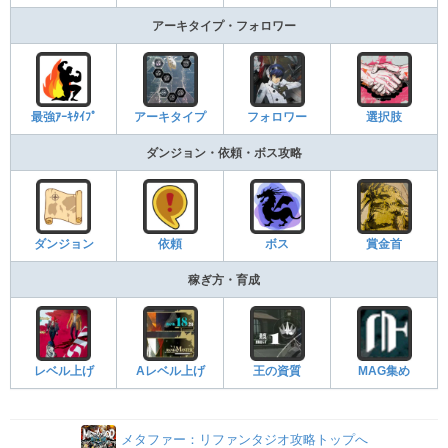
アーキタイプ・フォロワー
最強ｱｰｷﾀｲﾌﾟ
アーキタイプ
フォロワー
選択肢
ダンジョン・依頼・ボス攻略
ダンジョン
依頼
ボス
賞金首
稼ぎ方・育成
レベル上げ
Aレベル上げ
王の資質
MAG集め
メタファー：リファンタジオ攻略トップへ