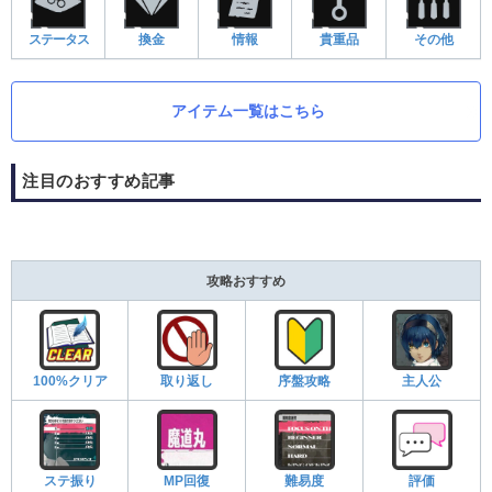
ステータス
換金
情報
貴重品
その他
アイテム一覧はこちら
注目のおすすめ記事
攻略おすすめ
100%クリア
取り返し
序盤攻略
主人公
ステ振り
MP回復
難易度
評価