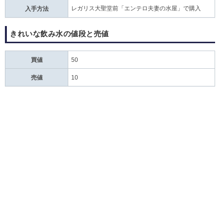
レガリス大聖堂前「エンテロ夫妻の水屋」で購入
入手方法
きれいな飲み水の値段と売値
買値
50
売値
10