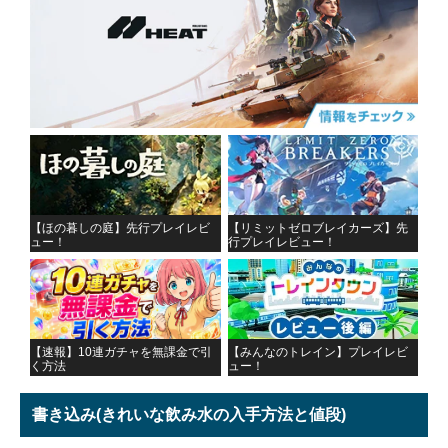
【ほの暮しの庭】先行プレイレビ
【リミットゼロブレイカーズ】先
ュー！
行プレイレビュー！
【速報】10連ガチャを無課金で引
【みんなのトレイン】プレイレビ
く方法
ュー！
書き込み
(きれいな飲み水の入手方法と値段)