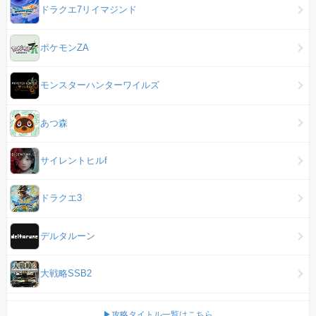
ドラクエ7リイマジンド
ポケモンZA
モンスターハンターワイルズ
あつ森
サイレントヒルf
ドラクエ3
デルタルーン
大戦略SSB2
▶攻略タイトル一覧はこちら