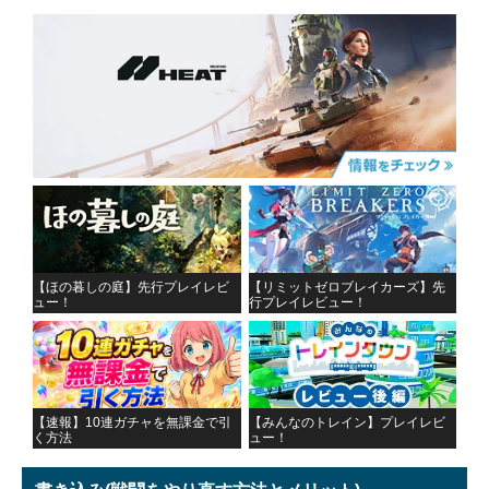
【ほの暮しの庭】先行プレイレビ
【リミットゼロブレイカーズ】先
ュー！
行プレイレビュー！
【速報】10連ガチャを無課金で引
【みんなのトレイン】プレイレビ
く方法
ュー！