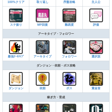
100%クリア
取り返し
序盤攻略
主人公
ステ振り
MP回復
難易度
評価
アーキタイプ・フォロワー
最強ｱｰｷﾀｲﾌﾟ
アーキタイプ
フォロワー
選択肢
ダンジョン・依頼・ボス攻略
ダンジョン
依頼
ボス
賞金首
稼ぎ方・育成