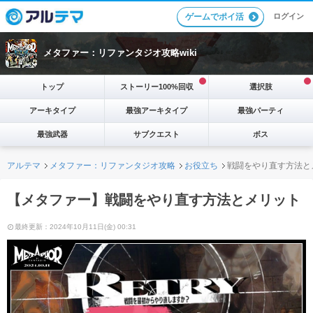
ログイン
ゲームでポイ活
メタファー：リファンタジオ攻略wiki
トップ
ストーリー100%回収
選択肢
アーキタイプ
最強アーキタイプ
最強パーティ
最強武器
サブクエスト
ボス
アルテマ
メタファー：リファンタジオ攻略
お役立ち
戦闘をやり直す方法と
【メタファー】戦闘をやり直す方法とメリット
最終更新：2024年10月11日(金) 00:31