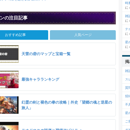
時
に
雑
ンの注目記事
に
テ
に
おすすめ記事
人気ページ
星
に
天雷の砦のマップと宝箱一覧
掲
雑
最強キャラランキング
ス
質
招
幻霊の剣と褪色の拳の攻略｜外史「望郷の魂と逆星の
不
旅人」
星
ご
ガ