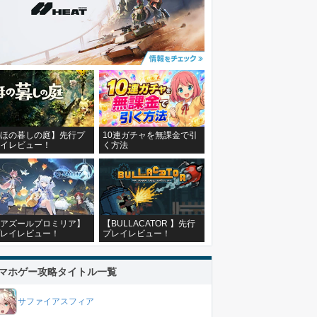
ほの暮しの庭】先行プ
10連ガチャを無課金で引
イレビュー！
く方法
アズールプロミリア】
【BULLACATOR 】先行
レイレビュー！
プレイレビュー！
マホゲー攻略タイトル一覧
サファイアスフィア