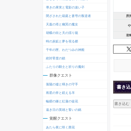
導きの果実と電影の迷い子
閉ざされた箱庭と蒼穹の叛逆者
所
天蓋の塔と幽冥の魔女
や
胡蝶の街と天の揺り籠
攻
時の炭鉱と夢を視る郷
千年の匣、わだつみの神殿
絶対零度の鎖
ふたりの騎士と祈りの魔剣
群像クエスト
落陽の墟と暉きの守手
書き込
将星の斧と鎧える羊
輪廻の鎌と紅蓮の徒花
遠き日の英雄と誓いの銘
覚醒クエスト
あたら夜に咲く茜花