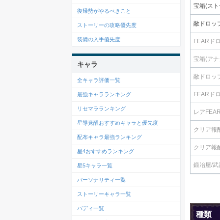
宝箱(スト
復帰勢がやるべきこと
敵ドロップ
ストーリーの攻略優先度
装備の入手優先度
FEARド
宝箱(アナ
キャラ
敵ドロップ
全キャラ評価一覧
最強キャラランキング
FEARド
リセマラランキング
レアFEA
星導覚醒おすすめキャラと優先度
クリア報酬
配布キャラ最強ランキング
クリア報酬
星4おすすめランキング
鍛冶屋/
星5キャラ一覧
パーソナリティ一覧
ストーリーキャラ一覧
バディ一覧
種類