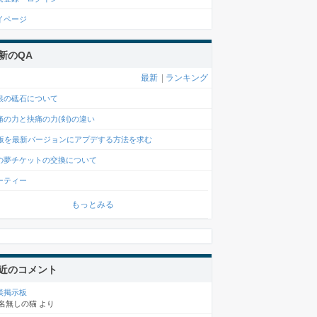
イページ
新のQA
最新
|
ランキング
銀の砥石について
痛の力と抉痛の力(剣)の違い
c版を最新バージョンにアプデする方法を求む
の夢チケットの交換について
ーティー
もっとみる
近のコメント
談掲示板
名無しの猫
より