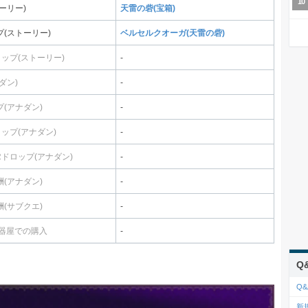
ーリー)
天雷の砦(宝箱)
(ストーリー)
ベルセルクオーガ(天雷の砦)
ロップ(ストーリー)
-
ダン)
-
(アナダン)
-
ロップ(アナダン)
-
Rドロップ(アナダン)
-
(アナダン)
-
(サブクエ)
-
武器屋での購入
-
Q
Q&
新