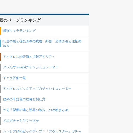
気のページランキング
最強キャラランキング
幻霊の剣と褪色の拳の攻略｜外史「望郷の魂と逆星の
旅人」
テオドロスの評価と習得アビリティ
クレルヴォ(AS)ガチャシミュレーター
キャラ評価一覧
テオドロスピックアップガチャシミュレーター
歴戦の甲鎧竜の攻略と倒し方
外史「望郷の魂と逆星の旅人」の攻略まとめ
どのガチャを引くべきか
シンシア(AS)ピックアップ！「アヴェスター」ガチャ