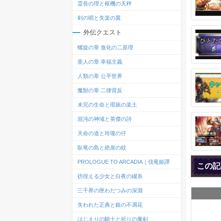
霊長の理と枢機の天秤
剣の唄と失楽の翼
外伝クエスト
螺旋の章 進化の二原理
亜人の章 幸福主義
人類の章 公平世界
魔獣の章 二律背反
未完の生命と瑕疵の楽土
混沌の神域と英傑の詩
天命の道と玲瓏の仔
臥竜の島と絶崖の紋
PROLOGUE TO ARCADIA｜伐竜姫譚
この記
彷徨える少女と白夜の綴糸
三千界の匣わだつみの深淵
失われた正典と銀の不凋花
はじまりの騎士と祈りの魔剣