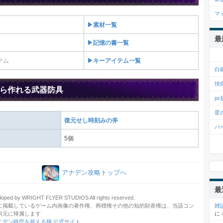
マ
▶素材一覧
最
▶記憶の書一覧
テム
▶キーアイテム一覧
白
抉
ら作れる武器防具
p
星
復元せし時刻みの斧
パ
5個
アナデン攻略トップへ
最
oped by WRIGHT FLYER STUDIOS All rights reserved.
雑
に掲載しているゲーム内画像の著作権、商標権その他の知的財産権は、当該コン
に
供元に帰属します
エデン時空を超える猫 公式サイト