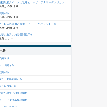
層観測船カイロスの攻略とマップ｜アナザーダンジョン
名無しの猫
より
談掲示板
名無しの猫
より
オドロスの評価と習得アビリティのコメント一覧
名無しの猫
より
の夢の出逢い相談質問掲示板
名無し
より
示板
談掲示板
レッド掲示板
問掲示板
待コード共有掲示板
具合報告掲示板
の夢の出逢い相談掲示板
意見・ご指摘募集掲示板
チャ報告掲示板