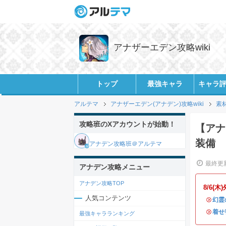
アナザーエデン攻略wiki
トップ
最強キャラ
キャラ
アルテマ
アナザーエデン(アナデン)攻略wiki
素
攻略班のXアカウントが始動！
【アナ
装備
アナデン攻略班＠アルテマ
最終更新
アナデン攻略メニュー
アナデン攻略TOP
8/6
人気コンテンツ
・
幻霊
・
着せ
最強キャラランキング