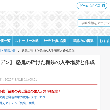
ゲームでポイ活
評価一覧
ストーリー攻略
外伝/外典/協奏
星詠みの書架
おすす
材・記憶の書
怒鬼の砕けた槌鉄の入手場所と作成装備
デン】 怒鬼の砕けた槌鉄の入手場所と作成
：2026年8月1日(土) 08:01
(木)外史「望郷の魂と逆星の旅人」第3弾配信！
の剣と褪色の拳の攻略
/
テオドロス
替えアイテム「異装」実装