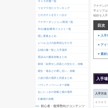
キャラ評価一覧
アナデン(
リセマラ当たりランキング
手エリアは
どのガチャを引くべきか
槌鉄を入手
アナザーダンジョン/異境一覧
目次
外伝/邂逅/断章クエスト一覧
▼入手
隠し要素まとめ
レベル上げの効率的なやり方
▼アイ
記憶の書一覧と入手場所
▼素材
星詠みの書架攻略まとめ
顕現「結実せし武器との交わり」攻略
廻生「過去との果し合い」攻略
八妖の怪の場所と武器まとめ
入手場
バウンティーハンター攻略
ねこにっきの攻略と猫の場所
入手方法
幻象館の攻略
キラキラ
初心者・復帰勢向けコンテンツ