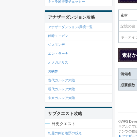
キャラ所持率チェッカー
素材
アナザーダンジョン攻略
記憶の書
アナザーダンジョン/異境一覧
蝕時ユニガン
キーアイ
ジスモンデ
エントラーナ
素材か
オメガポリス
冥峡界
装備名
古代ガルレア大陸
必要個数
現代ガルレア大陸
未来ガルレア大陸
サブクエスト攻略
©WFS Devel
外史クエスト
※アルテマ
テンツの提
幻霊の剣と暗溟の残光
▶アナザー