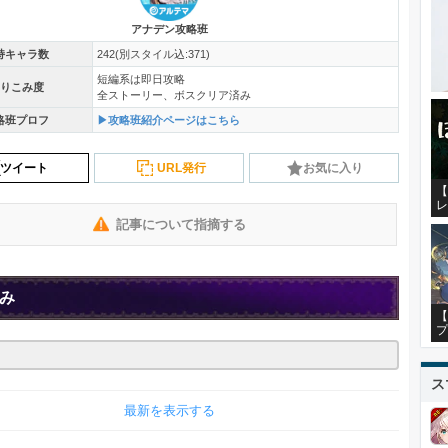
アナデン攻略班
持キャラ数
242(別スタイル込:371)
短編系は即日攻略
りこみ度
全ストーリー、ボスクリア済み
略班プロフ
▶攻略班紹介ページはこちら
ツイート
URL発行
お気に入り
【
レ
記事について指摘する
み
【
プ
ス
最新を表示する